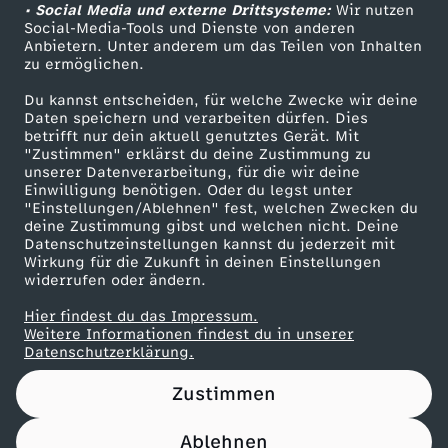
n
T
e
l
t
• Social Media und externe Drittsysteme:
Wir nutzen
r
u
ZDF Unternehmen
b
Social-Media-Tools und Dienste von anderen
S
d
r
r
Anbietern. Unter anderem um das Teilen von Inhalten
Karriere
r
m
zu ermöglichen.
r
y
Presseportal
e
a
M
Du kannst entscheiden, für welche Zwecke wir deine
o
G
ZDF goes Schule
e
Daten speichern und verarbeiten dürfen. Dies
l
r
u
betrifft nur dein aktuell genutztes Gerät. Mit
a
Werbefernsehen
l
"Zustimmen" erklärst du deine Zustimmung zu
l
c
unserer Datenverarbeitung, für die wir deine
t
Mainzelmännchen
e
m
n
Einwilligung benötigen. Oder du legst unter
ü
"Einstellungen/Ablehnen" fest, welchen Zwecken du
h
deine Zustimmung gibst und welchen nicht. Deine
n
m
n
Datenschutzeinstellungen kannst du jederzeit mit
c
e
Wirkung für die Zukunft in deinen Einstellungen
a
widerrufen oder ändern.
k
n
Hier findest du das Impressum.
n
Partner
Weitere Informationen findest du in unserer
Datenschutzerklärung.
n
Zustimmen
u
Ablehnen