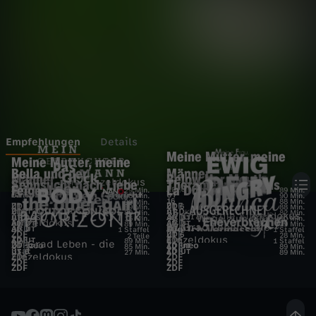
b
r
i
e
f
Empfehlungen
Details
Meine Mutter, meine
Meine Mutter, meine
a
Bella und der
Männer
Männer
Below Her Mouth
E
37 Grad - die Einzeldokus
Sehnsucht nach Liebe
Therapie und Praxis
M
Feigenbaum
La Dolce Rita
AD
M
UT
AD
UT
29 Min.
89 Min.
Glück kennt kein Gewicht
UT
6
UT
90 Min.
90 Min.
16
n
88 Min.
90 Min.
ZDF
ZDF
UT
UT
6
89 Min.
88 Min.
einfach Mensch -
ZDF
ARD
UT
UT
E
89 Min.
82 Min.
m
37 Grad - die Einzeldokus
ARD
ARD
UT
D
DGS
AD
e
UT
16 Min.
90 Min.
Einzeldokus
ARD
ARD
AD
e
T
UT
AD
H
UT
89 Min.
29 Min.
37 Grad Leben - die
Die Ich-Vermesser
ARD
ARD
AD
B
UT
AD
UT
1 Staffel
1 Staffel
Body Positivity (2/2)
ZDF
ZDF
B
UT
B
6
J
28 Min.
2 Teile
Einzeldokus
ZDF
ZDF
AD
H
UT
6
K
89 Min.
1 Staffel
37 Grad Leben - die
ZDFneo
ZDFneo
UT
12
AD
w
A
UT
85 Min.
89 Min.
p
3sat
Abnehmen durch Magen-
ZDF
UT
a
6
AD
i
UT
27 Min.
89 Min.
Einzeldokus
ZDF
ZDF
i
h
u
ZDF
ZDF
o
OP
Körperideale: so what?
ZDF
ZDF
a
i
e
o
l
i
u
f
s
n
n
e
n
d
u
a
n