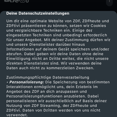
r
e
g
s
e
G
e
g
o
g
y
m
n
n
i
i
D
g
h
Deine Datenschutzeinstellungen
cmp-dialog-description
l
F
e
t
r
o
g
c
y
Um dir eine optimale Website von ZDF, ZDFheute und
z
n
e
e
l
ZDFtivi präsentieren zu können, setzen wir Cookies
ü
r
b
h
y
und vergleichbare Techniken ein. Einige der
u
e
a
o
e
eingesetzten Techniken sind unbedingt erforderlich
i
r
u
c
a
für unser Angebot. Mit deiner Zustimmung dürfen wir
r
e
t
Mehr ZDF
Service
und unsere Dienstleister darüber hinaus
f
-
n
E
Informationen auf deinem Gerät speichern und/oder
n
e
n
k
u
ZDF-Apps
ZDFmitreden
a
r
abrufen. Dabei geben wir deine Daten ohne deine
o
l
W
Einwilligung nicht an Dritte weiter, die nicht unsere
t
h
Smart TV
Kontakt zum ZDF
c
g
direkten Dienstleister sind. Wir verwenden deine
d
,
u
g
Daten auch nicht zu kommerziellen Zwecken.
f
ZDFtext
Tickets
ü
e
e
h
e
e
i
Zustimmungspflichtige Datenverarbeitung
Livestreams
Zuschauerservice
c
A
C
• Personalisierung:
Die Speicherung von bestimmten
s
g
v
Sendungen A-Z
Hilfe
Interaktionen ermöglicht uns, dein Erlebnis im
n
n
r
h
h
I
Angebot des ZDF an dich anzupassen und
o
TV-Programm
t
e
Personalisierungsfunktionen anzubieten. Dabei
e
e
personalisieren wir ausschließlich auf Basis deiner
A
r
t
r
Nutzung von ZDF Streaming, der ZDFheute und
n
e
z
r
ZDFtivi. Daten von Dritten werden von uns nicht
t
Das ZDF
verwendet.