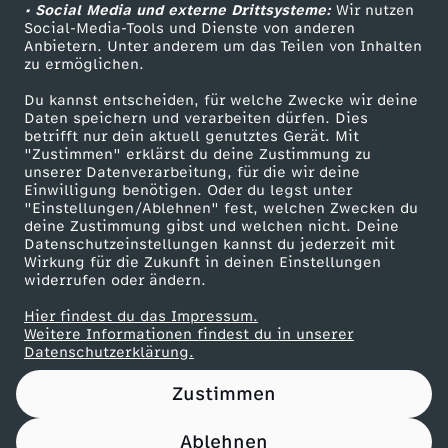
n
M
n
d
i
u
• Social Media und externe Drittsysteme:
Wir nutzen
t
i
h
ZDF Unternehmen
k
a
a
Social-Media-Tools und Dienste von anderen
i
F
a
a
a
g
e
c
n
Anbietern. Unter anderem um das Teilen von Inhalten
Karriere
e
n
e
zu ermöglichen.
t
c
c
r
i
s
Presseportal
c
m
r
h
g
Du kannst entscheiden, für welche Zwecke wir deine
B
m
B
ZDF goes Schule
e
h
h
Daten speichern und verarbeiten dürfen. Dies
n
s
c
h
a
T
betrifft nur dein aktuell genutztes Gerät. Mit
v
Werbefernsehen
"Zustimmen" erklärst du deine Zustimmung zu
e
i
e
B
t
t
unserer Datenverarbeitung, für die wir deine
o
c
h
Mainzelmännchen
t
a
e
Einwilligung benötigen. Oder du legst unter
s
t
s
"Einstellungen/Ablehnen" fest, welchen Zwecken du
e
s
s
c
h
n
deine Zustimmung gibst und welchen nicht. Deine
s
n
r
Datenschutzeinstellungen kannst du jederzeit mit
c
P
c
s
l
l
Wirkung für die Zukunft in deinen Einstellungen
h
e
e
m
n
widerrufen oder ändern.
w
h
a
h
c
a
a
Hier findest du das Impressum.
K
i
a
e
Partner
ö
Weitere Informationen findest du in unserer
e
p
e
Datenschutzerklärung.
h
n
n
i
t
n
h
Zustimmen
r
a
r
e
d
d
n
e
n
n
Ablehnen