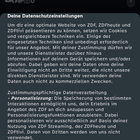
e
i
i
t
t
e
e
a
n
e
e
e
i
g
m
n
e
r
f
c
c
e
t
n
h
Deine Datenschutzeinstellungen
cmp-dialog-description
b
T
B
N
s
r
l
a
T
s
Um dir eine optimale Website von ZDF, ZDFheute und
a
e
e
r
e
d
l
ZDFtivi präsentieren zu können, setzen wir Cookies
d
a
e
a
c
a
und vergleichbare Techniken ein. Einige der
e
n
a
t
s
i
i
eingesetzten Techniken sind unbedingt erforderlich
n
r
r
u
e
g
s
d
für unser Angebot. Mit deiner Zustimmung dürfen wir
h
u
B
Mehr ZDF
Service
und unsere Dienstleister darüber hinaus
n
g
ü
t
m
m
Informationen auf deinem Gerät speichern und/oder
w
b
ü
n
n
e
c
e
ZDF-Apps
ZDFmitreden
r
m
abrufen. Dabei geben wir deine Daten ohne deine
e
s
e
r
Einwilligung nicht an Dritte weiter, die nicht unsere
p
W
W
Smart TV
Kontakt zum ZDF
a
e
b
g
direkten Dienstleister sind. Wir verwenden deine
W
o
h
l
e
w
Daten auch nicht zu kommerziellen Zwecken.
l
ZDFtext
Tickets
l
a
m
e
e
e
r
i
e
e
e
h
e
n
Zustimmungspflichtige Datenverarbeitung
Livestreams
Zuschauerservice
c
o
l
• Personalisierung:
Die Speicherung von bestimmten
e
l
i
r
i
i
Sendungen A-Z
Hilfe
Interaktionen ermöglicht uns, dein Erlebnis im
e
d
r
n
i
n
r
a
k
h
Angebot des ZDF an dich anzupassen und
s
TV-Programm
t
l
s
Personalisierungsfunktionen anzubieten. Dabei
f
h
h
n
i
,
personalisieren wir ausschließlich auf Basis deiner
h
e
u
n
l
n
Nutzung von ZDF Streaming, der ZDFheute und
z
e
c
e
n
n
ZDFtivi. Daten von Dritten werden von uns nicht
w
e
d
Das ZDF
verwendet.