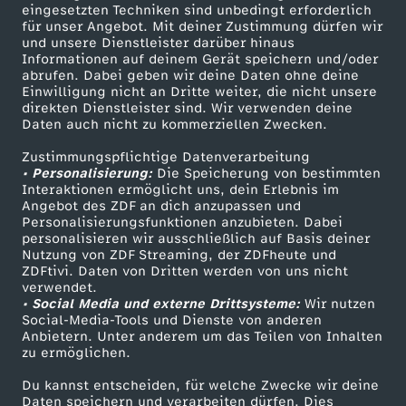
D
a
eingesetzten Techniken sind unbedingt erforderlich
i
K
für unser Angebot. Mit deiner Zustimmung dürfen wir
p
n
e
s
Mehr ZDF
Service
und unsere Dienstleister darüber hinaus
Informationen auf deinem Gerät speichern und/oder
n
i
ZDF-Apps
ZDFmitreden
-
a
abrufen. Dabei geben wir deine Daten ohne deine
u
h
Einwilligung nicht an Dritte weiter, die nicht unsere
Smart TV
Kontakt zum ZDF
direkten Dienstleister sind. Wir verwenden deine
S
m
m
t
t
e
Daten auch nicht zu kommerziellen Zwecken.
ZDFtext
Tickets
i
m
Zustimmungspflichtige Datenverarbeitung
Livestreams
Zuschauerservice
i
i
s
d
• Personalisierung:
Die Speicherung von bestimmten
Sendungen A-Z
Hilfe
Interaktionen ermöglicht uns, dein Erlebnis im
c
i
t
o
Angebot des ZDF an dich anzupassen und
c
?
TV-Programm
Personalisierungsfunktionen anzubieten. Dabei
personalisieren wir ausschließlich auf Basis deiner
h
c
T
n
h
Nutzung von ZDF Streaming, der ZDFheute und
ZDFtivi. Daten von Dritten werden von uns nicht
Das ZDF
t
h
verwendet.
o
d
e
• Social Media und externe Drittsysteme:
Wir nutzen
ZDF Unternehmen
Social-Media-Tools und Dienste von anderen
!
m
e
Anbietern. Unter anderem um das Teilen von Inhalten
Karriere
W
zu ermöglichen.
Presseportal
m
r
M
Du kannst entscheiden, für welche Zwecke wir deine
ZDF goes Schule
Daten speichern und verarbeiten dürfen. Dies