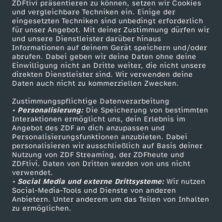
ZDFtivi präsentieren zu können, setzen wir Cookies
und vergleichbare Techniken ein. Einige der
eingesetzten Techniken sind unbedingt erforderlich
für unser Angebot. Mit deiner Zustimmung dürfen wir
Mehr ZDF
Service
und unsere Dienstleister darüber hinaus
Informationen auf deinem Gerät speichern und/oder
ZDF-Apps
ZDFmitreden
abrufen. Dabei geben wir deine Daten ohne deine
Einwilligung nicht an Dritte weiter, die nicht unsere
Smart TV
Kontakt zum ZDF
direkten Dienstleister sind. Wir verwenden deine
Daten auch nicht zu kommerziellen Zwecken.
ZDFtext
Tickets
Zustimmungspflichtige Datenverarbeitung
Livestreams
Zuschauerservice
• Personalisierung:
Die Speicherung von bestimmten
Sendungen A-Z
Hilfe
Interaktionen ermöglicht uns, dein Erlebnis im
Angebot des ZDF an dich anzupassen und
TV-Programm
Personalisierungsfunktionen anzubieten. Dabei
personalisieren wir ausschließlich auf Basis deiner
Nutzung von ZDF Streaming, der ZDFheute und
ZDFtivi. Daten von Dritten werden von uns nicht
Das ZDF
verwendet.
• Social Media und externe Drittsysteme:
Wir nutzen
ZDF Unternehmen
Social-Media-Tools und Dienste von anderen
Anbietern. Unter anderem um das Teilen von Inhalten
Karriere
zu ermöglichen.
Presseportal