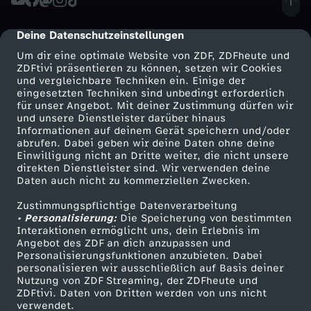
M
s
e
H
.
g
c
c
i
D
a
u
l
h
Deine Datenschutzeinstellungen
cmp-dialog-description
T
i
h
h
n
i
n
Um dir eine optimale Website von ZDF, ZDFheute und
t
a
l
ZDFtivi präsentieren zu können, setzen wir Cookies
F
o
e
und vergleichbare Techniken ein. Einige der
e
s
p
c
m
eingesetzten Techniken sind unbedingt erforderlich
n
u
R
n
n
für unser Angebot. Mit deiner Zustimmung dürfen wir
n
t
Mehr ZDF
Service
und unsere Dienstleister darüber hinaus
l
e
a
Informationen auf deinem Gerät speichern und/oder
d
n
I
–
F
ZDF-Apps
ZDFmitreden
abrufen. Dabei geben wir deine Daten ohne deine
K
A
o
Einwilligung nicht an Dritte weiter, die nicht unsere
c
Smart TV
Kontakt zum ZDF
s
g
direkten Dienstleister sind. Wir verwenden deine
E
K
r
Daten auch nicht zu kommerziellen Zwecken.
r
l
ZDFtext
Tickets
m
h
j
e
D
o
i
Zustimmungspflichtige Datenverarbeitung
Livestreams
Zuschauerservice
i
l
• Personalisierung:
Die Speicherung von bestimmten
a
e
Sendungen A-Z
Hilfe
Interaktionen ermöglicht uns, dein Erlebnis im
o
n
E
n
e
Angebot des ZDF an dich anzupassen und
e
G
TV-Programm
t
Personalisierungsfunktionen anzubieten. Dabei
r
u
personalisieren wir ausschließlich auf Basis deiner
N
f
d
Nutzung von ZDF Streaming, der ZDFheute und
g
o
e
i
ZDFtivi. Daten von Dritten werden von uns nicht
r
Das ZDF
verwendet.