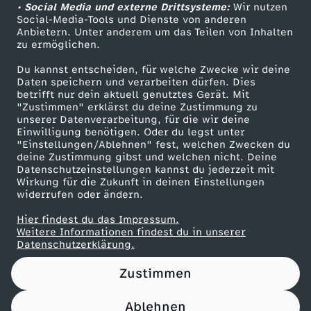
!
l
e
u
d
• Social Media und externe Drittsysteme:
Wir nutzen
n
ZDF Unternehmen
n
Social-Media-Tools und Dienste von anderen
n
i
n
Anbietern. Unter anderem um das Teilen von Inhalten
Karriere
n
s
zu ermöglichen.
n
a
Presseportal
k
w
Du kannst entscheiden, für welche Zwecke wir deine
d
–
ZDF goes Schule
e
Daten speichern und verarbeiten dürfen. Dies
l
t
o
betrifft nur dein aktuell genutztes Gerät. Mit
Werbefernsehen
F
D
"Zustimmen" erklärst du deine Zustimmung zu
n
unserer Datenverarbeitung, für die wir deine
f
Mainzelmännchen
o
l
Einwilligung benötigen. Oder du legst unter
r
i
"Einstellungen/Ablehnen" fest, welchen Zwecken du
-
r
deine Zustimmung gibst und welchen nicht. Deine
d
l
Datenschutzeinstellungen kannst du jederzeit mit
i
e
s
Wirkung für die Zukunft in deinen Einstellungen
o
e
e
widerrufen oder ändern.
e
G
t
Hier findest du das Impressum.
n
r
n
Partner
Weitere Informationen findest du in unserer
d
l
Datenschutzerklärung.
a
t
F
w
e
a
Zustimmen
r
l
r
i
Ablehnen