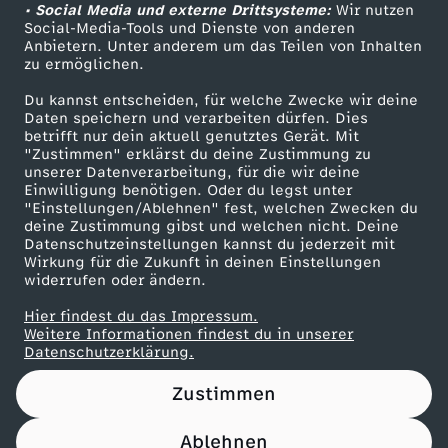
t
n
!
• Social Media und externe Drittsysteme:
Wir nutzen
f
ZDF Unternehmen
u
n
r
Social-Media-Tools und Dienste von anderen
o
l
j
n
Anbietern. Unter anderem um das Teilen von Inhalten
Karriere
l
zu ermöglichen.
n
e
a
l
a
Presseportal
e
e
Du kannst entscheiden, für welche Zwecke wir deine
i
ZDF goes Schule
d
C
t
Daten speichern und verarbeiten dürfen. Dies
i
u
t
betrifft nur dein aktuell genutztes Gerät. Mit
n
Werbefernsehen
"Zustimmen" erklärst du deine Zustimmung zu
k
F
h
i
unserer Datenverarbeitung, für die wir deine
k
b
Mainzelmännchen
z
-
Einwilligung benötigen. Oder du legst unter
t
"Einstellungen/Ablehnen" fest, welchen Zwecken du
r
a
o
e
e
deine Zustimmung gibst und welchen nicht. Deine
t
s
Datenschutzeinstellungen kannst du jederzeit mit
o
i
n
n
Wirkung für die Zukunft in deinen Einstellungen
n
n
?
widerrufen oder ändern.
t
d
e
c
e
Hier findest du das Impressum.
k
?
Partner
a
Weitere Informationen findest du in unserer
e
Datenschutzerklärung.
d
e
n
o
r
Zustimmen
r
e
i
m
k
Ablehnen