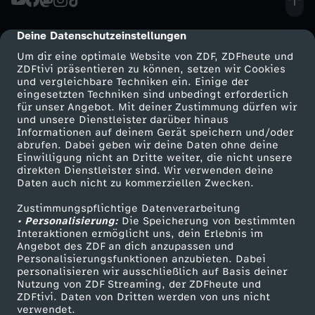
s
b
R
t
f
a
e
,
g
u
e
i
t
c
F
&
e
e
u
h
Deine Datenschutzeinstellungen
cmp-dialog-description
w
u
t
n
g
z
Um dir eine optimale Website von ZDF, ZDFheute und
h
r
W
s
,
c
l
ZDFtivi präsentieren zu können, setzen wir Cookies
e
n
m
i
und vergleichbare Techniken ein. Einige der
i
t
e
i
I
eingesetzten Techniken sind unbedingt erforderlich
d
d
h
u
n
d
für unser Angebot. Mit deiner Zustimmung dürfen wir
a
s
Mehr ZDF
Service
und unsere Dienstleister darüber hinaus
o
!
n
e
R
Informationen auf deinem Gerät speichern und/oder
i
i
e
n
n
s
ZDF-Apps
ZDFmitreden
c
t
abrufen. Dabei geben wir deine Daten ohne deine
n
Einwilligung nicht an Dritte weiter, die nicht unsere
K
d
-
Smart TV
Kontakt zum ZDF
e
e
n
g
direkten Dienstleister sind. Wir verwenden deine
n
t
h
m
Daten auch nicht zu kommerziellen Zwecken.
ZDFtext
Tickets
–
r
e
G
n
K
w
e
i
a
Zustimmungspflichtige Datenverarbeitung
Livestreams
Zuschauerservice
e
e
• Personalisierung:
Die Speicherung von bestimmten
K
i
n
e
Sendungen A-Z
Hilfe
Interaktionen ermöglicht uns, dein Erlebnis im
s
a
i
n
c
r
r
h
Angebot des ZDF an dich anzupassen und
TV-Programm
o
Personalisierungsfunktionen anzubieten. Dabei
e
e
n
t
t
r
personalisieren wir ausschließlich auf Basis deiner
h
k
i
r
Nutzung von ZDF Streaming, der ZDFheute und
n
g
i
e
ZDFtivi. Daten von Dritten werden von uns nicht
e
h
G
Das ZDF
verwendet.