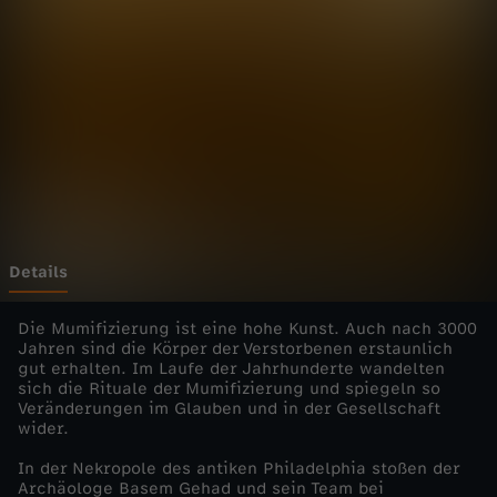
-
S
c
h
a
t
Details
z
Die Mumifizierung ist eine hohe Kunst. Auch nach 3000
Jahren sind die Körper der Verstorbenen erstaunlich
gut erhalten. Im Laufe der Jahrhunderte wandelten
k
sich die Rituale der Mumifizierung und spiegeln so
Veränderungen im Glauben und in der Gesellschaft
a
wider.
In der Nekropole des antiken Philadelphia stoßen der
m
Archäologe Basem Gehad und sein Team bei