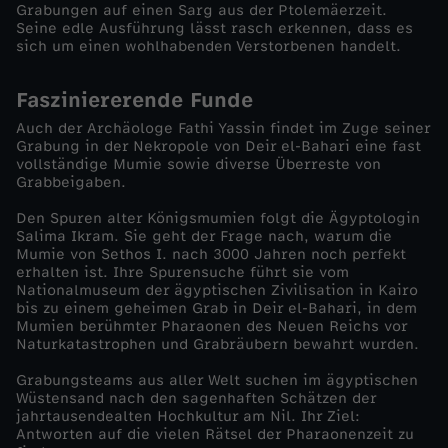
Grabungen auf einen Sarg aus der Ptolemäerzeit.
Seine edle Ausführung lässt rasch erkennen, dass es
m
sich um einen wohlhabenden Verstorbenen handelt.
e
Fasziniererende Funde
Auch der Archäologe Fathi Yassin findet im Zuge seiner
r
Grabung in der Nekropole von Deir el-Bahari eine fast
vollständige Mumie sowie diverse Überreste von
d
Grabbeigaben.
Den Spuren alter Königsmumien folgt die Ägyptologin
e
Salima Ikram. Sie geht der Frage nach, warum die
Mumie von Sethos I. nach 3000 Jahren noch perfekt
erhalten ist. Ihre Spurensuche führt sie vom
r
Nationalmuseum der ägyptischen Zivilisation in Kairo
bis zu einem geheimen Grab in Deir el-Bahari, in dem
A
Mumien berühmter Pharaonen des Neuen Reichs vor
Naturkatastrophen und Grabräubern bewahrt wurden.
r
Grabungsteams aus aller Welt suchen im ägyptischen
Wüstensand nach den sagenhaften Schätzen der
jahrtausendealten Hochkultur am Nil. Ihr Ziel:
c
Antworten auf die vielen Rätsel der Pharaonenzeit zu