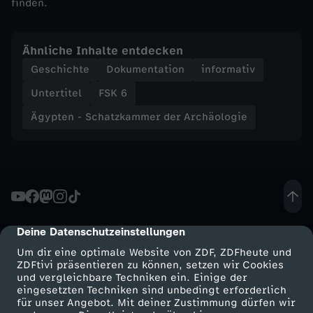
finden.
h
ä
Ähnliche Inhalte entdecken
Geschichte
Dokumentation
informativ
o
Untertitel
FSK 6
l
Ägypten - Schatzkammer der Archäologie
o
g
i
Deine Datenschutzeinstellungen
cmp-dialog-description
e
Um dir eine optimale Website von ZDF, ZDFheute und
ZDFtivi präsentieren zu können, setzen wir Cookies
und vergleichbare Techniken ein. Einige der
-
eingesetzten Techniken sind unbedingt erforderlich
für unser Angebot. Mit deiner Zustimmung dürfen wir