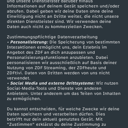
B
Mehr ZDF
Service
und unsere Dienstleister darüber hinaus
Informationen auf deinem Gerät speichern und/oder
ZDF-Apps
ZDFmitreden
abrufen. Dabei geben wir deine Daten ohne deine
e
Einwilligung nicht an Dritte weiter, die nicht unsere
Smart TV
Kontakt zum ZDF
direkten Dienstleister sind. Wir verwenden deine
Daten auch nicht zu kommerziellen Zwecken.
s
ZDFtext
Tickets
Zustimmungspflichtige Datenverarbeitung
Livestreams
Zuschauerservice
t
• Personalisierung:
Die Speicherung von bestimmten
Sendungen A-Z
Hilfe
Interaktionen ermöglicht uns, dein Erlebnis im
Angebot des ZDF an dich anzupassen und
a
TV-Programm
Personalisierungsfunktionen anzubieten. Dabei
personalisieren wir ausschließlich auf Basis deiner
Nutzung von ZDF Streaming, der ZDFheute und
t
ZDFtivi. Daten von Dritten werden von uns nicht
Das ZDF
verwendet.
t
• Social Media und externe Drittsysteme:
Wir nutzen
ZDF Unternehmen
Social-Media-Tools und Dienste von anderen
Anbietern. Unter anderem um das Teilen von Inhalten
Karriere
u
zu ermöglichen.
Presseportal
Du kannst entscheiden, für welche Zwecke wir deine
n
ZDF goes Schule
Daten speichern und verarbeiten dürfen. Dies
betrifft nur dein aktuell genutztes Gerät. Mit
Werbefernsehen
g
"Zustimmen" erklärst du deine Zustimmung zu