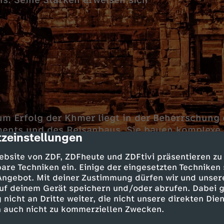
s. Seine Stärken erweisen sich
um Erfolg der Khmer liegt in der Beherrschung
nts und des Reisanbaus. Sie bauen komplexe
zeinstellungen
cription
useen und sichern so die Versorgung der Bevö
or
wird so zur größten Stadt der Welt.
ebsite von ZDF, ZDFheute und ZDFtivi präsentieren zu
are Techniken ein. Einige der eingesetzten Techniken
verzweigtes Wassernetz kann das enorme Wachs
 Angebot. Mit deiner Zustimmung dürfen wir und unser
uf deinem Gerät speichern und/oder abrufen. Dabei 
auerhaft tragen. Eine Dürre und darauffolgend
 nicht an Dritte weiter, die nicht unsere direkten Dien
regenfällen lassen das System zusammenbrech
 auch nicht zu kommerziellen Zwecken.
empelstädte werden aufgegeben und dem Rege