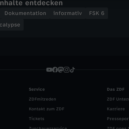
Inhalte entdecken
Dokumentation
informativ
FSK 6
calypse
Service
Das ZDF
ZDFmitreden
ZDF Unte
Kontakt zum ZDF
Karriere
Tickets
Pressepor
Zuschauerservice
ZDF goes 