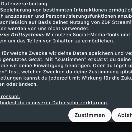
 Datenverarbeitung
Speicherung von bestimmten Interaktionen ermöglicht
h anzupassen und Personalisierungsfunktionen anzub
sschließlich auf Basis deiner Nutzung von ZDF Stream
schwinden Zivilisationen?
tten werden von uns nicht verwendet.
erne Drittsysteme:
Wir nutzen Social-Media-Tools und
ypse" - ein faszinierendes Panorama aus Lege
em um das Teilen von Inhalten zu ermöglichen.
. Die Reihe begleitet Forscherinnen und Forsch
 für welche Zwecke wir deine Daten speichern und ver
Ursachen für den Untergang einiger der faszi
ell genutztes Gerät. Mit "Zustimmen" erklärst du dein
schichte.
die wir deine Einwilligung benötigen. Oder du legst u
en" fest, welchen Zwecken du deine Zustimmung gibst
 hat seine versunkenen Stätten - Orte, an den
ellungen kannst du jederzeit mit Wirkung für die Zuku
Existenz eines Volkes zeugen. Sie sind unter de
en oder ändern.
Dschungel überwuchert oder von einer modern
len stellen sich die gleichen Fragen: Wie konnt
pressum.
findest du in unserer Datenschutzerklärung.
 verschwinden? Warum verschwinden Zivilisati
Zustimmen
Able