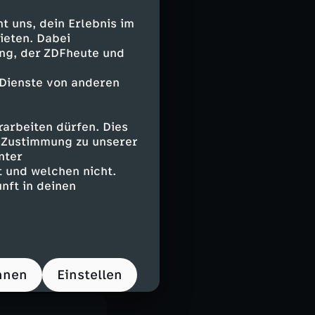
 uns, dein Erlebnis im
ieten. Dabei
ing, der ZDFheute und
 Dienste von anderen
nden und
er auf der
arbeiten dürfen. Dies
nierendsten
e Zustimmung zu unserer
nter
 und welchen nicht.
en nur noch
nft in deinen
r Erde
en Großstadt
e etwas so
onen?
hnen
Einstellen