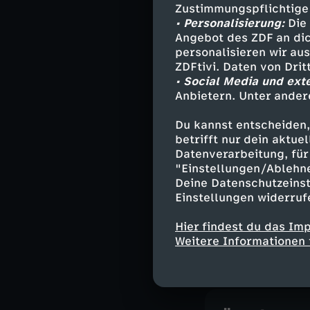
überlassen.
Zustimmungspflichtige
• Personalisierung:
Die 
Angebot des ZDF an dic
personalisieren wir au
Warum ver
ZDFtivi. Daten von Dri
• Social Media und ext
"Ancient Apocal
Anbietern. Unter ander
neuesten Fakten
Du kannst entscheiden,
Suche nach den 
betrifft nur dein aktu
Kulturen der Ge
Datenverarbeitung, für 
"Einstellungen/Ablehn
Jeder Kontinent
Deine Datenschutzeinst
Ruinen von der 
Einstellungen widerruf
begraben, vom 
überbaut. Bei al
Hier findest du das Im
Weitere Informationen 
Großes einfach