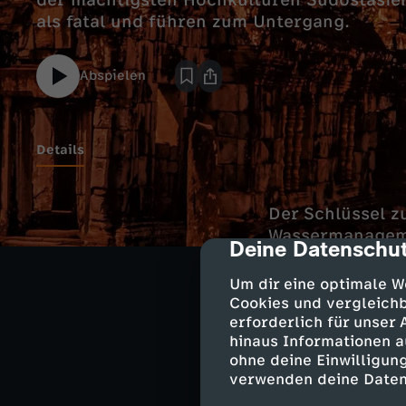
der mächtigsten Hochkulturen Südostasien
als fatal und führen zum Untergang.
Abspielen
Details
Der Schlüssel z
Wassermanageme
Deine Datenschut
cmp-dialog-des
Kanälen und Sta
Großstadt Angk
Um dir eine optimale W
Cookies und vergleichb
Doch ihr weit 
erforderlich für unser
hinaus Informationen a
Reiches nicht d
ohne deine Einwilligung
starken Monsun
verwenden deine Daten
gigantischen T