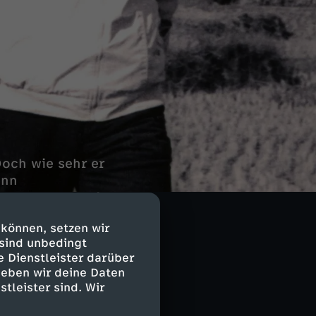
Doch wie sehr er
enn
 hatte. Denn Xis
 können, setzen wir
 sind unbedingt
e Dienstleister darüber
geben wir deine Daten
stleister sind. Wir
 Kind eines