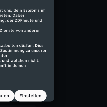
 mit einem
 uns, dein Erlebnis im
ieten. Dabei
revolution und
ing, der ZDFheute und
er mit vielen
 Dienste von anderen
Eine prägende
arbeiten dürfen. Dies
on der Kindheit
e Zustimmung zu unserer
t Xis
nter
valität
 und welchen nicht.
nft in deinen
ings zum
chtet die
hnen
Einstellen