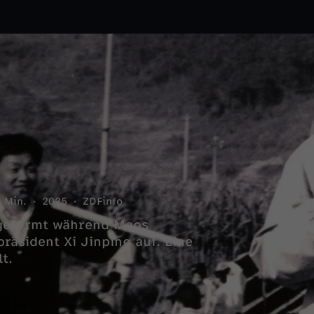
 Min.
2025
ZDFinfo
 geformt während Maos
räsident Xi Jinping auf. Eine
t.