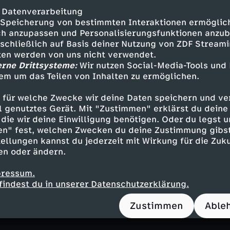
unktionärs der Kommunistischen Partei Chinas,
 Datenverarbeitung
r bei Mao in Ungnade fiel.
Speicherung von bestimmten Interaktionen ermöglicht
h anzupassen und Personalisierungsfunktionen anzub
r erfährt Xi Jinping dann die Härten der Kultur
sschließlich auf Basis deiner Nutzung von ZDF Stream
 Jahre in einem der ärmsten Gebiete Chinas, wo 
tten werden von uns nicht verwendet.
erne Drittsysteme:
Wir nutzen Social-Media-Tools und
 Chinesen zu Schwerstarbeit gezwungen wird. 
em um das Teilen von Inhalten zu ermöglichen.
 späteren Weg als Politiker beeinflusst.
 für welche Zwecke wir deine Daten speichern und ver
artin Smith analysiert Xi Jinpings Biografie v
ell genutztes Gerät. Mit "Zustimmen" erklärst du dein
chen Aufstieg bis hin zur Macht. Er thematisier
die wir deine Einwilligung benötigen. Oder du legst u
sein Streben nach globaler Dominanz und die Ri
en" fest, welchen Zwecken du deine Zustimmung gibst
 und den USA.
ellungen kannst du jederzeit mit Wirkung für die Zuku
en oder ändern.
 Dokumentation berichtet vom Aufstieg Xi Jinp
pressum.
en Chinas und von seiner Vision. Und sie beleu
findest du in unserer Datenschutzerklärung.
 Politik für die USA und die Welt.
Zustimmen
Able