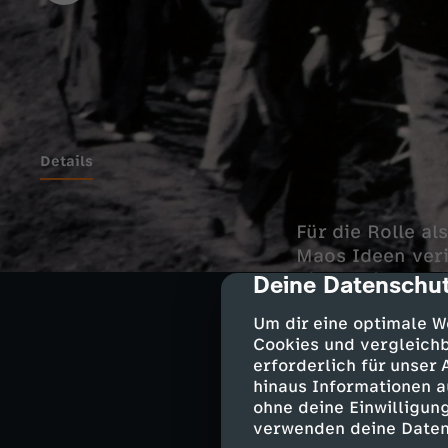
Details
Für die Rolle al
Maos Ideen veri
diktatorische Z
Deine Datenschut
cmp-dialog-des
Vater war Opfer
Um dir eine optimale W
Cookies und vergleichb
erforderlich für unser
Kindheit 
hinaus Informationen a
ohne deine Einwilligung
verwenden deine Daten
Xi Jinping wäch