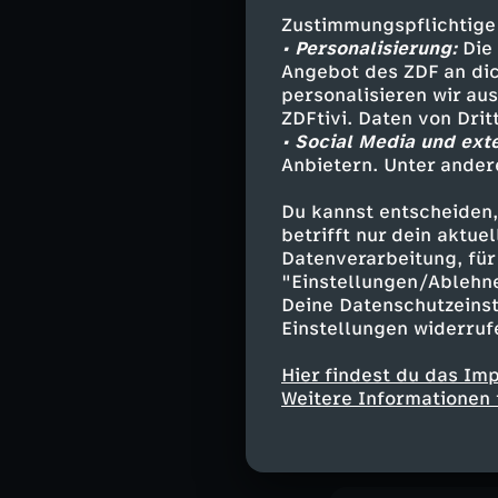
hochrangigen F
Zustimmungspflichtige
Vater, der späte
• Personalisierung:
Die 
Angebot des ZDF an dic
Als Jugendliche
personalisieren wir au
verbringt viele
ZDFtivi. Daten von Dri
• Social Media und ext
anderen jungen
Anbietern. Unter ander
Zeit, die seinen
Du kannst entscheiden,
Korrespondent M
betrifft nur dein aktu
über den politis
Datenverarbeitung, für 
Nationalismus, 
"Einstellungen/Ablehn
zwischen China
Deine Datenschutzeinst
Einstellungen widerruf
Die zweiteilige
Hier findest du das Im
Staatspräsident
Weitere Informationen 
Bedeutung seiner