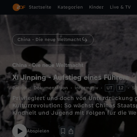
Startseite
Kategorien
Kinder
Live & TV
China - Die neue Weltmacht
China - Die neue Weltmacht
Xi Jinping - Aufstieg eines Führers
Politik
Dokumentation
informativ
UT
12
53
Privilegiert und doch von Unterdrückung
Kulturrevolution: So wächst Chinas Staatsp
Kindheit und Jugend mit Folgen für die Wel
Abspielen