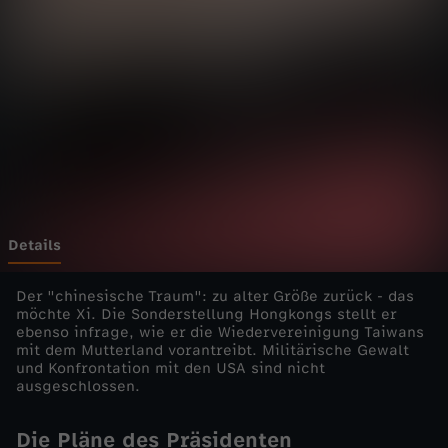
i
e
n
e
u
e
Details
W
Der "chinesische Traum": zu alter Größe zurück - das
möchte Xi. Die Sonderstellung Hongkongs stellt er
ebenso infrage, wie er die Wiedervereinigung Taiwans
e
mit dem Mutterland vorantreibt. Militärische Gewalt
und Konfrontation mit den USA sind nicht
l
ausgeschlossen.
t
Die Pläne des Präsidenten