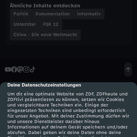
Ähnliche Inhalte entdecken
i
Politik
Dokumentation
informativ
n
Untertitel
FSK 12
China - Die neue Weltmacht
p
i
n
g
Deine Datenschutzeinstellungen
cmp-dialog-description
-
Um dir eine optimale Website von ZDF, ZDFheute und
ZDFtivi präsentieren zu können, setzen wir Cookies
und vergleichbare Techniken ein. Einige der
K
eingesetzten Techniken sind unbedingt erforderlich
für unser Angebot. Mit deiner Zustimmung dürfen wir
Mehr ZDF
Service
und unsere Dienstleister darüber hinaus
a
Informationen auf deinem Gerät speichern und/oder
ZDF-Apps
ZDFmitreden
abrufen. Dabei geben wir deine Daten ohne deine