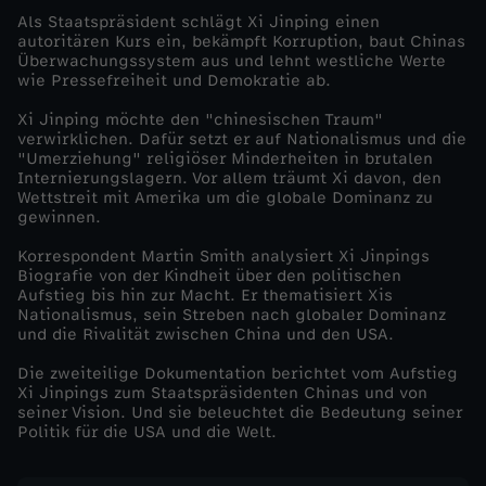
Als Staatspräsident schlägt Xi Jinping einen
m
autoritären Kurs ein, bekämpft Korruption, baut Chinas
Überwachungssystem aus und lehnt westliche Werte
wie Pressefreiheit und Demokratie ab.
a
Xi Jinping möchte den "chinesischen Traum"
verwirklichen. Dafür setzt er auf Nationalismus und die
c
"Umerziehung" religiöser Minderheiten in brutalen
Internierungslagern. Vor allem träumt Xi davon, den
h
Wettstreit mit Amerika um die globale Dominanz zu
gewinnen.
t
Korrespondent Martin Smith analysiert Xi Jinpings
Biografie von der Kindheit über den politischen
Aufstieg bis hin zur Macht. Er thematisiert Xis
-
Nationalismus, sein Streben nach globaler Dominanz
und die Rivalität zwischen China und den USA.
X
Die zweiteilige Dokumentation berichtet vom Aufstieg
Xi Jinpings zum Staatspräsidenten Chinas und von
i
seiner Vision. Und sie beleuchtet die Bedeutung seiner
Politik für die USA und die Welt.
J