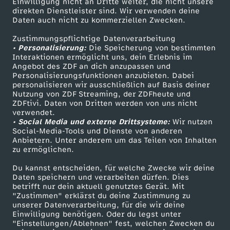
m
Einwilligung nicht an Dritte weiter, die nicht unsere
Smart TV
Kontakt zum ZDF
direkten Dienstleister sind. Wir verwenden deine
Daten auch nicht zu kommerziellen Zwecken.
ZDFtext
Tickets
p
Zustimmungspflichtige Datenverarbeitung
Livestreams
Zuschauerservice
• Personalisierung:
Die Speicherung von bestimmten
f
Sendungen A-Z
Hilfe
Interaktionen ermöglicht uns, dein Erlebnis im
Angebot des ZDF an dich anzupassen und
TV-Programm
u
Personalisierungsfunktionen anzubieten. Dabei
personalisieren wir ausschließlich auf Basis deiner
Nutzung von ZDF Streaming, der ZDFheute und
m
ZDFtivi. Daten von Dritten werden von uns nicht
Das ZDF
verwendet.
• Social Media und externe Drittsysteme:
Wir nutzen
d
ZDF Unternehmen
Social-Media-Tools und Dienste von anderen
Anbietern. Unter anderem um das Teilen von Inhalten
Karriere
i
zu ermöglichen.
Presseportal
Du kannst entscheiden, für welche Zwecke wir deine
e
ZDF goes Schule
Daten speichern und verarbeiten dürfen. Dies
betrifft nur dein aktuell genutztes Gerät. Mit
Werbefernsehen
"Zustimmen" erklärst du deine Zustimmung zu
V
unserer Datenverarbeitung, für die wir deine
Mainzelmännchen
Einwilligung benötigen. Oder du legst unter
o
"Einstellungen/Ablehnen" fest, welchen Zwecken du