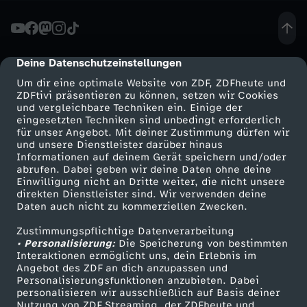
n
k
Deine Datenschutzeinstellungen
cmp-dialog-description
Um dir eine optimale Website von ZDF, ZDFheute und
,
ZDFtivi präsentieren zu können, setzen wir Cookies
und vergleichbare Techniken ein. Einige der
eingesetzten Techniken sind unbedingt erforderlich
c
für unser Angebot. Mit deiner Zustimmung dürfen wir
Mehr ZDF
Service
und unsere Dienstleister darüber hinaus
h
Informationen auf deinem Gerät speichern und/oder
ZDF-Apps
ZDFmitreden
abrufen. Dabei geben wir deine Daten ohne deine
Einwilligung nicht an Dritte weiter, die nicht unsere
r
Smart TV
Kontakt zum ZDF
direkten Dienstleister sind. Wir verwenden deine
Daten auch nicht zu kommerziellen Zwecken.
ZDFtext
Tickets
o
Zustimmungspflichtige Datenverarbeitung
Livestreams
Zuschauerservice
• Personalisierung:
Die Speicherung von bestimmten
n
Sendungen A-Z
Hilfe
Interaktionen ermöglicht uns, dein Erlebnis im
Angebot des ZDF an dich anzupassen und
TV-Programm
Personalisierungsfunktionen anzubieten. Dabei
i
personalisieren wir ausschließlich auf Basis deiner
Nutzung von ZDF Streaming, der ZDFheute und