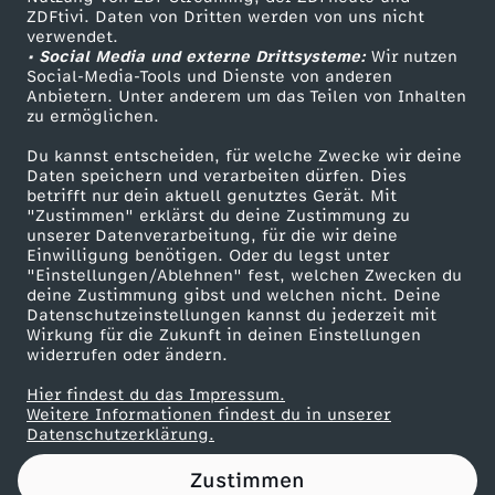
ZDFtivi. Daten von Dritten werden von uns nicht
s
Das ZDF
verwendet.
• Social Media und externe Drittsysteme:
Wir nutzen
ZDF Unternehmen
c
Social-Media-Tools und Dienste von anderen
Anbietern. Unter anderem um das Teilen von Inhalten
Karriere
zu ermöglichen.
h
Presseportal
Du kannst entscheiden, für welche Zwecke wir deine
ZDF goes Schule
Daten speichern und verarbeiten dürfen. Dies
i
betrifft nur dein aktuell genutztes Gerät. Mit
Werbefernsehen
"Zustimmen" erklärst du deine Zustimmung zu
g
unserer Datenverarbeitung, für die wir deine
Mainzelmännchen
Einwilligung benötigen. Oder du legst unter
"Einstellungen/Ablehnen" fest, welchen Zwecken du
n
deine Zustimmung gibst und welchen nicht. Deine
Datenschutzeinstellungen kannst du jederzeit mit
Wirkung für die Zukunft in deinen Einstellungen
o
widerrufen oder ändern.
r
Hier findest du das Impressum.
Partner
Weitere Informationen findest du in unserer
Datenschutzerklärung.
i
Zustimmen