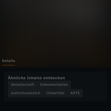
r
o
n
i
s
c
Details
h
Ähnliche Inhalte entdecken
k
Gesellschaft
Dokumentation
aufschlussreich
Untertitel
ARTE
r
a