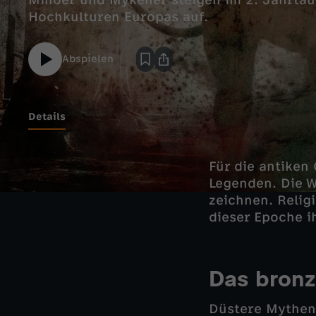
Minoer und Mykener steigen im 2. Jahrtau
Abspielen
Details
Für die antiken
Legenden. Die W
zeichnen. Relig
dieser Epoche i
Das bronz
Düstere Mythen 