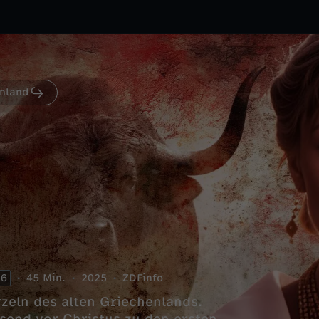
enland
6
45 Min.
2025
ZDFinfo
rzeln des alten Griechenlands.