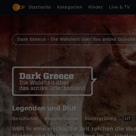
Startseite
Kategorien
Kinder
Live & TV
Dark Greece - Die Wahrheit über das antike Griech
Legenden und Blut
Geschichte
Dokumentation
hintergründig
UT
Weit in eine mythische Zeit reichen die Wu