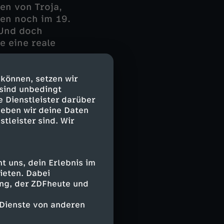
en von Troja,
en noch im 19.
 Und doch
e eine reale
Deutschen
 können, setzen wir
 sind unbedingt
e Erforschung
e Dienstleister darüber
reiche Funde
geben wir deine Daten
undlage für das
stleister sind. Wir
sogar die
en sich
tersuchungen
onzezeit wurden
 uns, dein Erlebnis im
ieten. Dabei
ing, der ZDFheute und
 Dienste von anderen
 auch