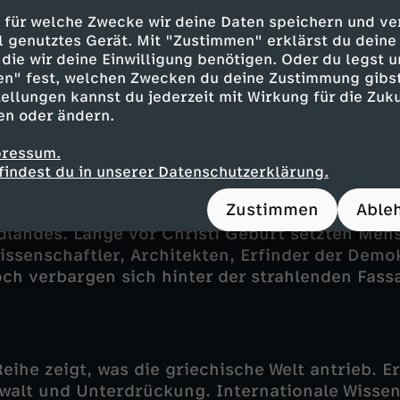
 für welche Zwecke wir deine Daten speichern und ver
ell genutztes Gerät. Mit "Zustimmen" erklärst du dein
die wir deine Einwilligung benötigen. Oder du legst u
 an, die sogenannte
"Krise der Bronzezeit
" um
en" fest, welchen Zwecken du deine Zustimmung gibst
ie mykenische Kultur zerstört. Doch vielleicht 
ellungen kannst du jederzeit mit Wirkung für die Zuku
ur Opfer, sondern auch Täter? Der Film geht S
en oder ändern.
 wohl Mykener waren, die als Teil der
"Seevölke
ittelmeeres heimsuchten.
pressum.
findest du in unserer Datenschutzerklärung.
umelte damals in die dunklen Jahrhunderte. Es
Zustimmen
Able
u neuer Stärke fand. Das antike Griechenland: f
landes. Lange vor Christi Geburt setzten Men
issenschaftler, Architekten, Erfinder der Demo
ch verbargen sich hinter der strahlenden Fass
Reihe zeigt, was die griechische Welt antrieb. E
alt und Unterdrückung. Internationale Wissen