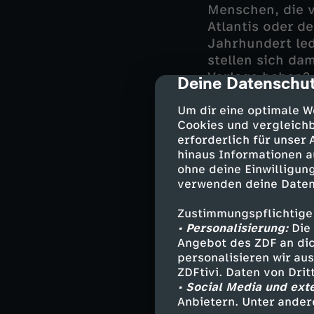
Menschen, die v
Atlantis oder 
Jahrhundert led
stellen sich da
Vorlage haben?
Deine Datenschut
cmp-dialog-des
Ausgrabungen de
Um dir eine optimale W
Cookies und vergleichb
Heinrich Schlie
erforderlich für unser
des bronzezeitl
hinaus Informationen a
und moderne DN
ohne deine Einwilligung
antike Griechen
verwenden deine Daten
griechische Spr
erstaunliche Pa
Zustimmungspflichtige
offenbaren aber
• Personalisierung:
Die 
Angebot des ZDF an dic
Menschenopfer p
personalisieren wir au
ZDFtivi. Daten von Dri
• Social Media und ext
Die Myken
Anbietern. Unter ander