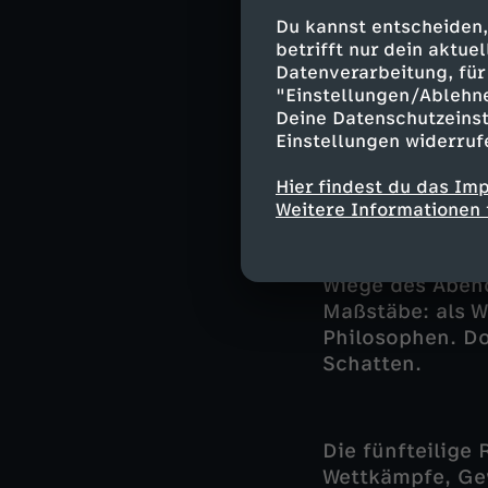
Täter?
Du kannst entscheiden,
betrifft nur dein aktu
Datenverarbeitung, für 
Lange nahm man
"Einstellungen/Ablehn
Christus habe d
Deine Datenschutzeinst
Mykener nicht n
Einstellungen widerruf
zeigen, dass es
des östlichen M
Hier findest du das Im
Weitere Informationen 
Griechenland ta
bis die Region z
Wiege des Abend
Maßstäbe: als W
Philosophen. Do
Schatten.
Die fünfteilige 
Wettkämpfe, Gew