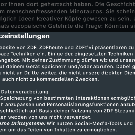
or ihnen dort geherrscht haben. Die Geschicht
dem menschenfressenden Minotauros. Sie schein
iglich Ideen kreativer Köpfe gewesen zu sein.
mals europäische Gelehrte die Frage: Könnten si
zeinstellungen
cription
s Briten Sir Arthur Evans auf Kreta und des 
ebsite von ZDF, ZDFheute und ZDFtivi präsentieren zu
are Techniken ein. Einige der eingesetzten Techniken
mann auf dem griechischen Festland treiben di
 Angebot. Mit deiner Zustimmung dürfen wir und unser
ichen Griechenlands voran. Seither zeigen zahl
uf deinem Gerät speichern und/oder abrufen. Dabei 
A-Analysen: Minoer und Mykener haben die Gr
 nicht an Dritte weiter, die nicht unsere direkten Dien
land gelegt. Seehandel, Religion, Söldnertum, 
 auch nicht zu kommerziellen Zwecken.
ache ist in den Kulturen verankert. Ebenso lass
rallelen zu den alten Legenden ziehen. Die Un
 Datenverarbeitung
 auch eine noch viel dunklere Seite: In der Br
Speicherung von bestimmten Interaktionen ermöglicht
h anzupassen und Personalisierungsfunktionen anzub
raktiziert.
sschließlich auf Basis deiner Nutzung von ZDF Stream
tten werden von uns nicht verwendet.
erne Drittsysteme:
Wir nutzen Social-Media-Tools und
er - nicht nur Opfer, sondern
em um das Teilen von Inhalten zu ermöglichen.