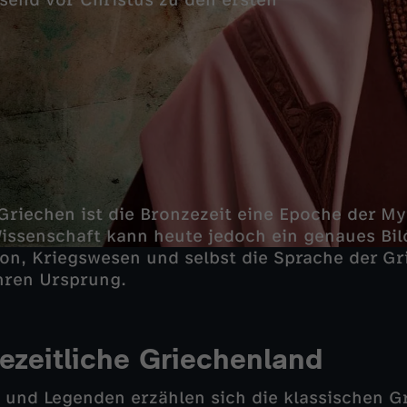
send vor Christus zu den ersten
 Griechen ist die Bronzezeit eine Epoche der M
issenschaft kann heute jedoch ein genaues Bild
ion, Kriegswesen und selbst die Sprache der G
hren Ursprung.
ezeitliche Griechenland
und Legenden erzählen sich die klassischen G