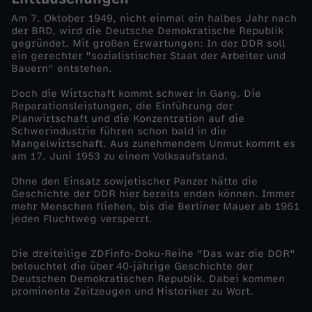
Am 7. Oktober 1949, nicht einmal ein halbes Jahr nach
r
der BRD, wird die Deutsche Demokratische Republik
gegründet. Mit großen Erwartungen: In der DDR soll
ein gerechter "sozialistischer Staat der Arbeiter und
u
Bauern" entstehen.
c
Doch die Wirtschaft kommt schwer in Gang. Die
Reparationsleistungen, die Einführung der
Planwirtschaft und die Konzentration auf die
h
Schwerindustrie führen schon bald in die
Mangelwirtschaft. Aus zunehmendem Unmut kommt es
am 17. Juni 1953 zu einem Volksaufstand.
s
Ohne den Einsatz sowjetischer Panzer hätte die
t
Geschichte der DDR hier bereits enden können. Immer
mehr Menschen fliehen, bis die Berliner Mauer ab 1961
jeden Fluchtweg versperrt.
i
Die dreiteilige ZDFinfo-Doku-Reihe "Das war die DDR"
m
beleuchtet die über 40-jährige Geschichte der
Deutschen Demokratischen Republik. Dabei kommen
m
prominente Zeitzeugen und Historiker zu Wort.