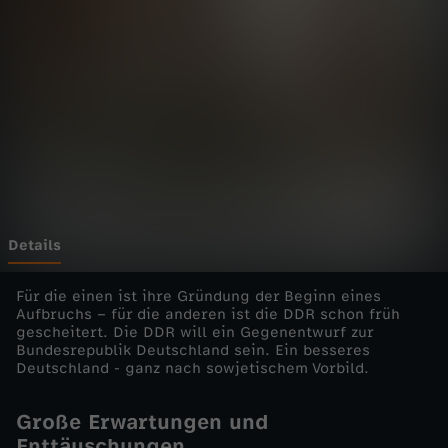
i
e
D
D
R
-
Details
A
Für die einen ist ihre Gründung der Beginn eines
Aufbruchs – für die anderen ist die DDR schon früh
gescheitert. Die DDR will ein Gegenentwurf zur
u
Bundesrepublik Deutschland sein. Ein besseres
Deutschland - ganz nach sowjetischem Vorbild.
f
Große Erwartungen und
b
Enttäuschungen