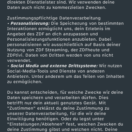
t
direkten Dienstleister sind. Wir verwenden deine
Daten auch nicht zu kommerziellen Zwecken.
ZDFtext
Tickets
ä
Zustimmungspflichtige Datenverarbeitung
Livestreams
Zuschauerservice
• Personalisierung:
Die Speicherung von bestimmten
Sendungen A-Z
Hilfe
Interaktionen ermöglicht uns, dein Erlebnis im
u
Angebot des ZDF an dich anzupassen und
TV-Programm
Personalisierungsfunktionen anzubieten. Dabei
s
personalisieren wir ausschließlich auf Basis deiner
Nutzung von ZDF Streaming, der ZDFheute und
ZDFtivi. Daten von Dritten werden von uns nicht
c
Das ZDF
verwendet.
• Social Media und externe Drittsysteme:
Wir nutzen
ZDF Unternehmen
Social-Media-Tools und Dienste von anderen
h
Anbietern. Unter anderem um das Teilen von Inhalten
Karriere
zu ermöglichen.
u
Presseportal
Du kannst entscheiden, für welche Zwecke wir deine
ZDF goes Schule
Daten speichern und verarbeiten dürfen. Dies
n
betrifft nur dein aktuell genutztes Gerät. Mit
Werbefernsehen
"Zustimmen" erklärst du deine Zustimmung zu
unserer Datenverarbeitung, für die wir deine
g
Mainzelmännchen
Einwilligung benötigen. Oder du legst unter
"Einstellungen/Ablehnen" fest, welchen Zwecken du
(
deine Zustimmung gibst und welchen nicht. Deine