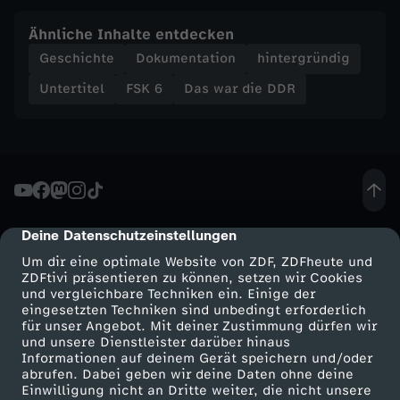
u
Ähnliche Inhalte entdecken
Geschichte
Dokumentation
hintergründig
n
Untertitel
FSK 6
Das war die DDR
g
u
n
d
Deine Datenschutzeinstellungen
cmp-dialog-description
Um dir eine optimale Website von ZDF, ZDFheute und
E
ZDFtivi präsentieren zu können, setzen wir Cookies
und vergleichbare Techniken ein. Einige der
eingesetzten Techniken sind unbedingt erforderlich
n
für unser Angebot. Mit deiner Zustimmung dürfen wir
Mehr ZDF
Service
und unsere Dienstleister darüber hinaus
Informationen auf deinem Gerät speichern und/oder
t
ZDF-Apps
ZDFmitreden
abrufen. Dabei geben wir deine Daten ohne deine
Einwilligung nicht an Dritte weiter, die nicht unsere
Smart TV
Kontakt zum ZDF