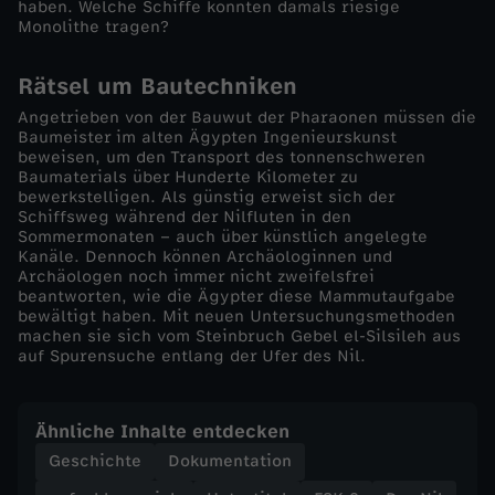
haben. Welche Schiffe konnten damals riesige
Monolithe tragen?
n
Rätsel um Bautechniken
d
Angetrieben von der Bauwut der Pharaonen müssen die
Baumeister im alten Ägypten Ingenieurskunst
T
beweisen, um den Transport des tonnenschweren
Baumaterials über Hunderte Kilometer zu
e
bewerkstelligen. Als günstig erweist sich der
Schiffsweg während der Nilfluten in den
Sommermonaten – auch über künstlich angelegte
c
Kanäle. Dennoch können Archäologinnen und
Archäologen noch immer nicht zweifelsfrei
beantworten, wie die Ägypter diese Mammutaufgabe
h
bewältigt haben. Mit neuen Untersuchungsmethoden
machen sie sich vom Steinbruch Gebel el-Silsileh aus
n
auf Spurensuche entlang der Ufer des Nil.
i
Ähnliche Inhalte entdecken
Geschichte
Dokumentation
k