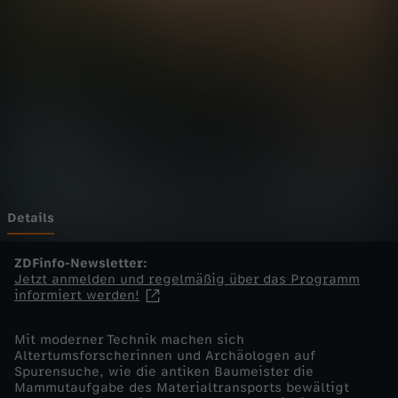
T
r
a
n
s
p
Details
o
ZDFinfo-Newsletter:
Jetzt anmelden und regelmäßig über das Programm
informiert werden!
r
Mit moderner Technik machen sich
t
Altertumsforscherinnen und Archäologen auf
Spurensuche, wie die antiken Baumeister die
u
Mammutaufgabe des Materialtransports bewältigt