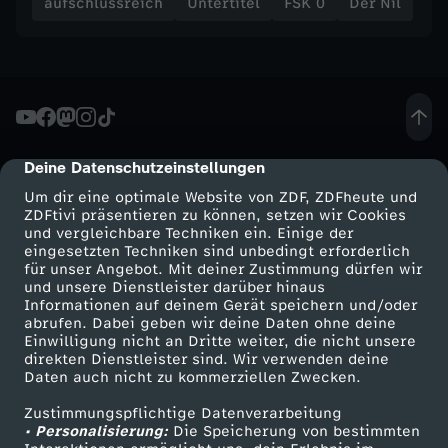
aufschlussreich
Untertitel
FSK 0
Der Nil
Deine Datenschutzeinstellungen
cmp-dialog-description
Um dir eine optimale Website von ZDF, ZDFheute und
ZDFtivi präsentieren zu können, setzen wir Cookies
und vergleichbare Techniken ein. Einige der
eingesetzten Techniken sind unbedingt erforderlich
für unser Angebot. Mit deiner Zustimmung dürfen wir
Mehr ZDF
Service
und unsere Dienstleister darüber hinaus
Informationen auf deinem Gerät speichern und/oder
ZDF-Apps
ZDFmitreden
abrufen. Dabei geben wir deine Daten ohne deine
Einwilligung nicht an Dritte weiter, die nicht unsere
Smart TV
Kontakt zum ZDF
direkten Dienstleister sind. Wir verwenden deine
Daten auch nicht zu kommerziellen Zwecken.
ZDFtext
Tickets
Zustimmungspflichtige Datenverarbeitung
Livestreams
Zuschauerservice
• Personalisierung:
Die Speicherung von bestimmten
Sendungen A-Z
Hilfe