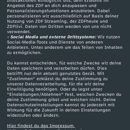
Interaktionen ermöglicht uns, dein Erlebnis im
Angebot des ZDF an dich anzupassen und
TV-Programm
Personalisierungsfunktionen anzubieten. Dabei
personalisieren wir ausschließlich auf Basis deiner
Nutzung von ZDF Streaming, der ZDFheute und
ZDFtivi. Daten von Dritten werden von uns nicht
Das ZDF
verwendet.
• Social Media und externe Drittsysteme:
Wir nutzen
ZDF Unternehmen
Social-Media-Tools und Dienste von anderen
Anbietern. Unter anderem um das Teilen von Inhalten
Karriere
zu ermöglichen.
Presseportal
Du kannst entscheiden, für welche Zwecke wir deine
ZDF goes Schule
Daten speichern und verarbeiten dürfen. Dies
betrifft nur dein aktuell genutztes Gerät. Mit
Werbefernsehen
"Zustimmen" erklärst du deine Zustimmung zu
unserer Datenverarbeitung, für die wir deine
Mainzelmännchen
Einwilligung benötigen. Oder du legst unter
"Einstellungen/Ablehnen" fest, welchen Zwecken du
deine Zustimmung gibst und welchen nicht. Deine
Datenschutzeinstellungen kannst du jederzeit mit
Wirkung für die Zukunft in deinen Einstellungen
widerrufen oder ändern.
Hier findest du das Impressum.
Partner