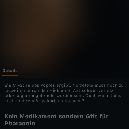
e
n
R
ä
t
s
Details
e
Ein CT-Scan des Kopfes ergibt: Nofretete muss noch zu
Lebzeiten durch den Hieb einer Axt schwer verletzt
oder sogar umgebracht worden sein. Doch wie ist das
l
Loch in ihrem Brustkorb entstanden?
d
Kein Medikament sondern Gift für
Pharaonin
e