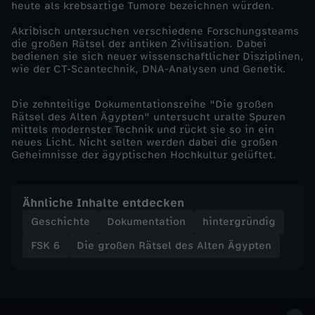
heute als krebsartige Tumore bezeichnen würden.
p
Akribisch untersuchen verschiedene Forschungsteams
die großen Rätsel der antiken Zivilisation. Dabei
t
bedienen sie sich neuer wissenschaftlicher Disziplinen,
wie der CT-Scantechnik, DNA-Analysen und Genetik.
e
Die zehnteilige Dokumentationsreihe "Die großen
n
Rätsel des Alten Ägypten" untersucht uralte Spuren
mittels modernster Technik und rückt sie so in ein
neues Licht. Nicht selten werden dabei die großen
-
Geheimnisse der ägyptischen Hochkultur gelüftet.
R
Ähnliche Inhalte entdecken
e
Geschichte
Dokumentation
hintergründig
FSK 6
Die großen Rätsel des Alten Ägypten
i
c