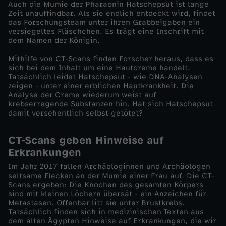
Auch die Mumie der Pharaonin Hatschepsut ist lange
Zeit unauffindbar. Als sie endlich entdeckt wird, findet
s
das Forschungsteam unter ihren Grabbeigaben ein
versiegeltes Fläschchen. Es trägt eine Inschrift mit
dem Namen der Königin.
A
Mithilfe von CT-Scans finden Forscher heraus, dass es
l
sich bei dem Inhalt um eine Hautcreme handelt.
Tatsächlich leidet Hatschepsut - wie DNA-Analysen
zeigen - unter einer erblichen Hautkrankheit. Die
t
Analyse der Creme wiederum weist auf
krebserregende Substanzen hin. Hat sich Hatschepsut
damit versehentlich selbst getötet?
e
n
CT-Scans geben Hinweise auf
Erkrankungen
Ä
Im Jahr 2017 fallen Archäologinnen und Archäologen
seltsame Flecken an der Mumie einer Frau auf. Die CT-
Scans ergeben: Die Knochen des gesamten Körpers
g
sind mit kleinen Löchern übersät - ein Anzeichen für
Metastasen. Offenbar litt sie unter Brustkrebs.
y
Tatsächlich finden sich in medizinischen Texten aus
dem alten Ägypten Hinweise auf Erkrankungen, die wir