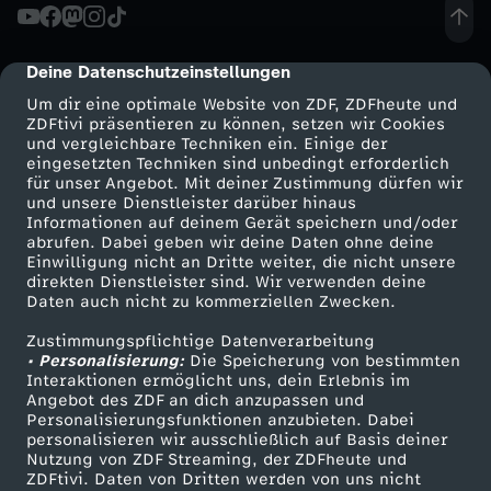
h
t
Deine Datenschutzeinstellungen
cmp-dialog-description
Um dir eine optimale Website von ZDF, ZDFheute und
u
ZDFtivi präsentieren zu können, setzen wir Cookies
und vergleichbare Techniken ein. Einige der
m
eingesetzten Techniken sind unbedingt erforderlich
für unser Angebot. Mit deiner Zustimmung dürfen wir
Mehr ZDF
Service
und unsere Dienstleister darüber hinaus
u
Informationen auf deinem Gerät speichern und/oder
ZDF-Apps
ZDFmitreden
abrufen. Dabei geben wir deine Daten ohne deine
Einwilligung nicht an Dritte weiter, die nicht unsere
n
Smart TV
Kontakt zum ZDF
direkten Dienstleister sind. Wir verwenden deine
Daten auch nicht zu kommerziellen Zwecken.
ZDFtext
Tickets
d
Zustimmungspflichtige Datenverarbeitung
Livestreams
Zuschauerservice
• Personalisierung:
Die Speicherung von bestimmten
G
Sendungen A-Z
Hilfe
Interaktionen ermöglicht uns, dein Erlebnis im
Angebot des ZDF an dich anzupassen und
TV-Programm
Personalisierungsfunktionen anzubieten. Dabei
e
personalisieren wir ausschließlich auf Basis deiner
Nutzung von ZDF Streaming, der ZDFheute und
s
ZDFtivi. Daten von Dritten werden von uns nicht
Das ZDF