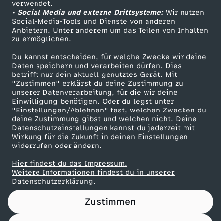
verwendet.
• Social Media und externe Drittsysteme:
Wir nutzen
ZDF Unternehmen
u
Social-Media-Tools und Dienste von anderen
Anbietern. Unter anderem um das Teilen von Inhalten
Karriere
zu ermöglichen.
n
Presseportal
Du kannst entscheiden, für welche Zwecke wir deine
ZDF goes Schule
d
Daten speichern und verarbeiten dürfen. Dies
betrifft nur dein aktuell genutztes Gerät. Mit
Werbefernsehen
"Zustimmen" erklärst du deine Zustimmung zu
h
unserer Datenverarbeitung, für die wir deine
Mainzelmännchen
Einwilligung benötigen. Oder du legst unter
"Einstellungen/Ablehnen" fest, welchen Zwecken du
e
deine Zustimmung gibst und welchen nicht. Deine
Datenschutzeinstellungen kannst du jederzeit mit
i
Wirkung für die Zukunft in deinen Einstellungen
widerrufen oder ändern.
t
Hier findest du das Impressum.
Partner
Weitere Informationen findest du in unserer
Datenschutzerklärung.
Zustimmen