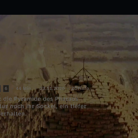
6
44 Min.
03.11.2020
ZDFinfo
e: die Pyramide des Pharaos
ur noch ihr Sockel, ein tiefer
erhalten.