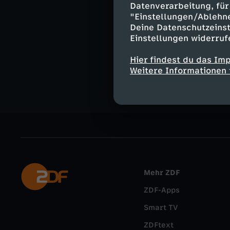
Datenverarbeitung, für 
Ähnliche 
"Einstellungen/Ablehn
Deine Datenschutzeinst
Geschichte
Einstellungen widerruf
Die Pyramid
Hier findest du das Im
Weitere Informationen 
Mehr ZDF
ZDF-Apps
Smart TV
ZDFtext