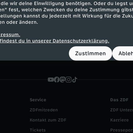
die wir deine Einwilligung benötigen. Oder du legst u
Inhalte entdecken
en" fest, welchen Zwecken du deine Zustimmung gibst
ellungen kannst du jederzeit mit Wirkung für die Zuku
Dokumentation
erkenntnisreich
Untertite
en oder ändern.
en
pressum.
findest du in unserer Datenschutzerklärung.
Zustimmen
Able
Service
Das ZDF
ZDFmitreden
ZDF Unte
Kontakt zum ZDF
Karriere
Tickets
Pressepor