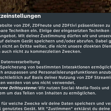
zeinstellungen
cription
ebsite von ZDF, ZDFheute und ZDFtivi präsentieren zu
are Techniken ein. Einige der eingesetzten Techniken
 Angebot. Mit deiner Zustimmung dürfen wir und unser
uf deinem Gerät speichern und/oder abrufen. Dabei 
 nicht an Dritte weiter, die nicht unsere direkten Dien
 auch nicht zu kommerziellen Zwecken.
die Fundamente faszinieren internationale Arch
 Datenverarbeitung
ktive kann man direkt in das Innere der Pyram
Speicherung von bestimmten Interaktionen ermöglicht
 die unterschiedlichen Bauphasen zu studieren 
h anzupassen und Personalisierungsfunktionen anzub
ber den Bau von Grabkammern zu gewinnen.
sschließlich auf Basis deiner Nutzung von ZDF Stream
tten werden von uns nicht verwendet.
ster Technologien versuchen Forscher, die Ge
erne Drittsysteme:
Wir nutzen Social-Media-Tools und
de zu entschlüsseln.
em um das Teilen von Inhalten zu ermöglichen.
 für welche Zwecke wir deine Daten speichern und ver
ell genutztes Gerät. Mit "Zustimmen" erklärst du dein