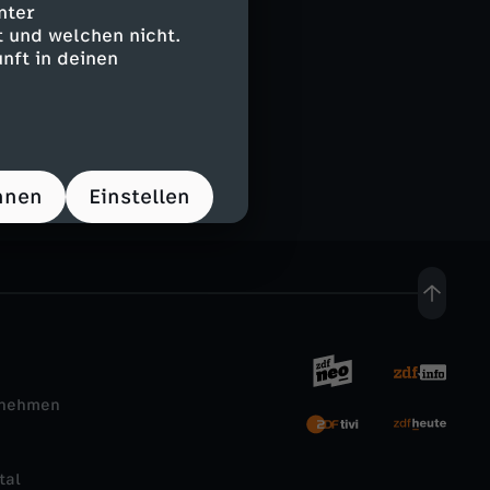
nter
 und welchen nicht.
nft in deinen
l
FSK 6
hnen
Einstellen
rnehmen
tal