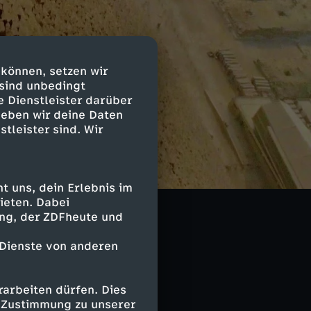
 können, setzen wir
 sind unbedingt
e Dienstleister darüber
geben wir deine Daten
stleister sind. Wir
äologen. Aus
ide schauen. So
 uns, dein Erlebnis im
und
ieten. Dabei
ing, der ZDFheute und
heimnisse der
 Dienste von anderen
arbeiten dürfen. Dies
e Zustimmung zu unserer