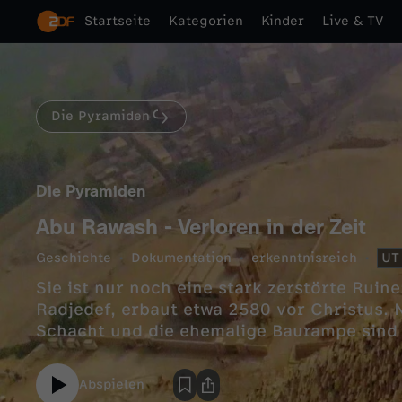
Startseite
Kategorien
Kinder
Live & TV
Die Pyramiden
Die Pyramiden
Abu Rawash - Verloren in der Zeit
Geschichte
Dokumentation
erkenntnisreich
UT
Sie ist nur noch eine stark zerstörte Ruin
Radjedef, erbaut etwa 2580 vor Christus. N
Schacht und die ehemalige Baurampe sind 
Abspielen