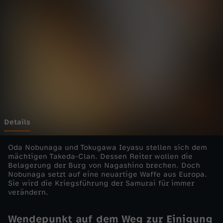
i
d
u
n
g
a
Details
u
Oda Nobunaga und Tokugawa Ieyasu stellen sich dem
mächtigen Takeda-Clan. Dessen Reiter wollen die
Belagerung der Burg von Nagashino brechen. Doch
f
Nobunaga setzt auf eine neuartige Waffe aus Europa.
Sie wird die Kriegsführung der Samurai für immer
d
verändern.
e
Wendepunkt auf dem Weg zur Einigung