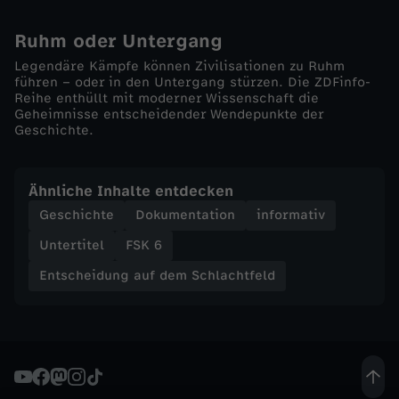
f
Ruhm oder Untergang
e
Legendäre Kämpfe können Zivilisationen zu Ruhm
führen – oder in den Untergang stürzen. Die ZDFinfo-
Reihe enthüllt mit moderner Wissenschaft die
l
Geheimnisse entscheidender Wendepunkte der
Geschichte.
d
-
Ähnliche Inhalte entdecken
Geschichte
Dokumentation
informativ
N
Untertitel
FSK 6
a
Entscheidung auf dem Schlachtfeld
g
a