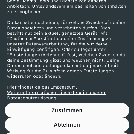
Social-Media-Tools und Dienste von anderen
Anbietern. Unter anderem um das Teilen von Inhalten
Karriere
c
zu ermöglichen.
Presseportal
Du kannst entscheiden, für welche Zwecke wir deine
k
ZDF goes Schule
Daten speichern und verarbeiten dürfen. Dies
betrifft nur dein aktuell genutztes Gerät. Mit
Werbefernsehen
"Zustimmen" erklärst du deine Zustimmung zu
s
unserer Datenverarbeitung, für die wir deine
Mainzelmännchen
Einwilligung benötigen. Oder du legst unter
a
"Einstellungen/Ablehnen" fest, welchen Zwecken du
deine Zustimmung gibst und welchen nicht. Deine
Datenschutzeinstellungen kannst du jederzeit mit
l
Wirkung für die Zukunft in deinen Einstellungen
widerrufen oder ändern.
s
Hier findest du das Impressum.
Partner
Weitere Informationen findest du in unserer
t
Datenschutzerklärung.
Zustimmen
a
Ablehnen
g
Nutzungsbedingungen
Datenschutz
Datenschutz-Einstellungen