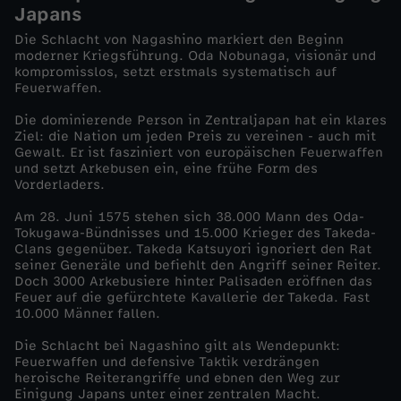
Japans
m
Die Schlacht von Nagashino markiert den Beginn
moderner Kriegsführung. Oda Nobunaga, visionär und
kompromisslos, setzt erstmals systematisch auf
S
Feuerwaffen.
c
Die dominierende Person in Zentraljapan hat ein klares
Ziel: die Nation um jeden Preis zu vereinen - auch mit
Gewalt. Er ist fasziniert von europäischen Feuerwaffen
h
und setzt Arkebusen ein, eine frühe Form des
Vorderladers.
l
Am 28. Juni 1575 stehen sich 38.000 Mann des Oda-
Tokugawa-Bündnisses und 15.000 Krieger des Takeda-
a
Clans gegenüber. Takeda Katsuyori ignoriert den Rat
seiner Generäle und befiehlt den Angriff seiner Reiter.
Doch 3000 Arkebusiere hinter Palisaden eröffnen das
c
Feuer auf die gefürchtete Kavallerie der Takeda. Fast
10.000 Männer fallen.
h
Die Schlacht bei Nagashino gilt als Wendepunkt:
Feuerwaffen und defensive Taktik verdrängen
t
heroische Reiterangriffe und ebnen den Weg zur
Einigung Japans unter einer zentralen Macht.