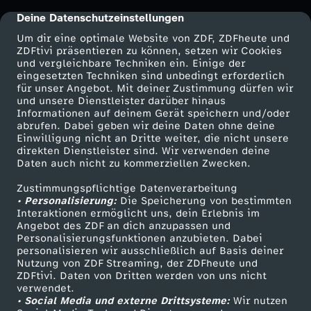
s
Deine Datenschutzeinstellungen
cmp-dialog-description
h
Um dir eine optimale Website von ZDF, ZDFheute und
ZDFtivi präsentieren zu können, setzen wir Cookies
und vergleichbare Techniken ein. Einige der
i
eingesetzten Techniken sind unbedingt erforderlich
für unser Angebot. Mit deiner Zustimmung dürfen wir
Mehr ZDF
Service
und unsere Dienstleister darüber hinaus
n
Informationen auf deinem Gerät speichern und/oder
ZDF-Apps
ZDFmitreden
abrufen. Dabei geben wir deine Daten ohne deine
o
Einwilligung nicht an Dritte weiter, die nicht unsere
Smart TV
Kontakt zum ZDF
direkten Dienstleister sind. Wir verwenden deine
Daten auch nicht zu kommerziellen Zwecken.
ZDFtext
Tickets
-
Zustimmungspflichtige Datenverarbeitung
Livestreams
Zuschauerservice
• Personalisierung:
S
Die Speicherung von bestimmten
Sendungen A-Z
Hilfe
Interaktionen ermöglicht uns, dein Erlebnis im
Angebot des ZDF an dich anzupassen und
TV-Programm
c
Personalisierungsfunktionen anzubieten. Dabei
personalisieren wir ausschließlich auf Basis deiner
Nutzung von ZDF Streaming, der ZDFheute und
h
ZDFtivi. Daten von Dritten werden von uns nicht
Das ZDF
verwendet.
• Social Media und externe Drittsysteme:
i
Wir nutzen
ZDF Unternehmen