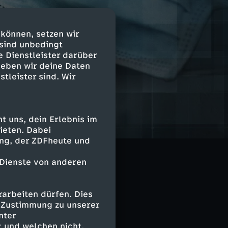
 können, setzen wir
 sind unbedingt
e Dienstleister darüber
geben wir deine Daten
stleister sind. Wir
 angekündigt.
 uns, dein Erlebnis im
von Kindern
ieten. Dabei
ing, der ZDFheute und
rechen eingelöst
 Dienste von anderen
arbeiten dürfen. Dies
e Zustimmung zu unserer
nter
 und welchen nicht.