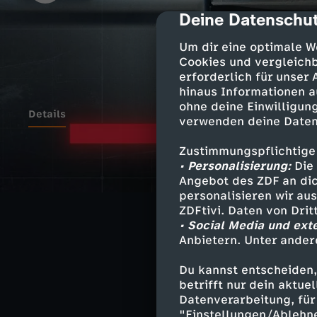
Deine Datenschut
cmp-dialog-des
Um dir eine optimale W
Cookies und vergleichb
erforderlich für unser
hinaus Informationen a
ohne deine Einwilligung
Details
verwenden deine Daten
Zustimmungspflichtige
Mehr Psychothe
• Personalisierung:
Die 
Zudem sollte ge
Angebot des ZDF an dic
personalisieren wir au
gibt. Doch wie 
ZDFtivi. Daten von Dri
worden?
• Social Media und ext
Anbietern. Unter ander
Du kannst entscheiden,
betrifft nur dein aktu
Ähnliche 
Datenverarbeitung, für 
"Einstellungen/Ablehn