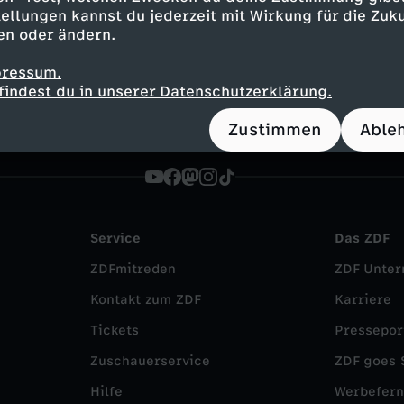
t
Dokumentation
hintergründig
Untertitel
ellungen kannst du jederzeit mit Wirkung für die Zuku
en oder ändern.
as teure Pandemie-Desaster
frontal
pressum.
findest du in unserer Datenschutzerklärung.
Zustimmen
Able
Service
Das ZDF
ZDFmitreden
ZDF Unte
Kontakt zum ZDF
Karriere
Tickets
Pressepor
Zuschauerservice
ZDF goes 
Hilfe
Werbefer