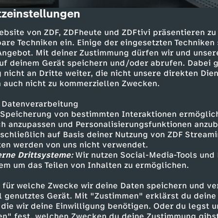
zeinstellungen
cription
ebsite von ZDF, ZDFheute und ZDFtivi präsentieren zu
are Techniken ein. Einige der eingesetzten Techniken
 Angebot. Mit deiner Zustimmung dürfen wir und unser
uf deinem Gerät speichern und/oder abrufen. Dabei 
 nicht an Dritte weiter, die nicht unsere direkten Dien
 auch nicht zu kommerziellen Zwecken.
 Datenverarbeitung
rapieplätze für Kinder und Jugendliche wurden
Speicherung von bestimmten Interaktionen ermöglicht
klärt werden, ob es Lücken in der Versorgung 
h anzupassen und Personalisierungsfunktionen anzub
sschließlich auf Basis deiner Nutzung von ZDF Stream
sieht es fünf Jahre danach aus? Sind die Versp
tten werden von uns nicht verwendet.
erne Drittsysteme:
Wir nutzen Social-Media-Tools und
em um das Teilen von Inhalten zu ermöglichen.
 für welche Zwecke wir deine Daten speichern und ver
ell genutztes Gerät. Mit "Zustimmen" erklärst du dein
Inhalte entdecken
die wir deine Einwilligung benötigen. Oder du legst u
en" fest, welchen Zwecken du deine Zustimmung gibst