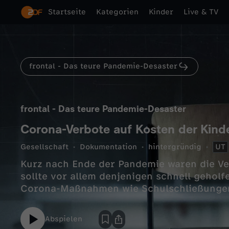
Startseite
Kategorien
Kinder
Live & TV
frontal - Das teure Pandemie-Desaster
frontal - Das teure Pandemie-Desaster
Corona-Verbote auf Kosten der Kind
Gesellschaft
Dokumentation
hintergründig
UT
Kurz nach Ende der Pandemie waren die Ver
sollte vor allem denjenigen schnell gehol
Corona-Maßnahmen wie Schulschließungen
Abspielen