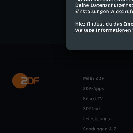
Gesellschaf
Deine Datenschutzeinst
Einstellungen widerruf
frontal - D
Hier findest du das Im
Weitere Informationen 
Mehr ZDF
ZDF-Apps
Smart TV
ZDFtext
Livestreams
Sendungen A-Z