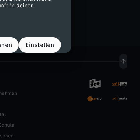
nft in deinen
hnen
Einstellen
rnehmen
tal
Schule
nsehen