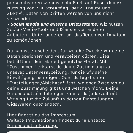
personalisieren wir ausschließlich auf Basis deiner
Nutzung von ZDF Streaming, der ZDFheute und
ZDFtivi. Daten von Dritten werden von uns nicht
Das ZDF
verwendet.
• Social Media und externe Drittsysteme:
Wir nutzen
ZDF Unternehmen
Social-Media-Tools und Dienste von anderen
Anbietern. Unter anderem um das Teilen von Inhalten
Karriere
zu ermöglichen.
Presseportal
Du kannst entscheiden, für welche Zwecke wir deine
ZDF goes Schule
Daten speichern und verarbeiten dürfen. Dies
betrifft nur dein aktuell genutztes Gerät. Mit
Werbefernsehen
"Zustimmen" erklärst du deine Zustimmung zu
unserer Datenverarbeitung, für die wir deine
Mainzelmännchen
Einwilligung benötigen. Oder du legst unter
"Einstellungen/Ablehnen" fest, welchen Zwecken du
deine Zustimmung gibst und welchen nicht. Deine
Datenschutzeinstellungen kannst du jederzeit mit
Wirkung für die Zukunft in deinen Einstellungen
widerrufen oder ändern.
Hier findest du das Impressum.
Partner
Weitere Informationen findest du in unserer
Datenschutzerklärung.