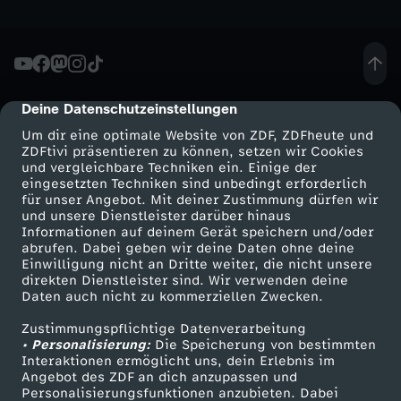
e
r
M
Deine Datenschutzeinstellungen
cmp-dialog-description
Um dir eine optimale Website von ZDF, ZDFheute und
a
ZDFtivi präsentieren zu können, setzen wir Cookies
und vergleichbare Techniken ein. Einige der
eingesetzten Techniken sind unbedingt erforderlich
c
für unser Angebot. Mit deiner Zustimmung dürfen wir
Mehr ZDF
Service
und unsere Dienstleister darüber hinaus
h
Informationen auf deinem Gerät speichern und/oder
ZDF-Apps
ZDFmitreden
abrufen. Dabei geben wir deine Daten ohne deine
Einwilligung nicht an Dritte weiter, die nicht unsere
Smart TV
Kontakt zum ZDF
t
direkten Dienstleister sind. Wir verwenden deine
Daten auch nicht zu kommerziellen Zwecken.
ZDFtext
Tickets
Zustimmungspflichtige Datenverarbeitung
Livestreams
Zuschauerservice
• Personalisierung:
Die Speicherung von bestimmten
Sendungen A-Z
Hilfe
Interaktionen ermöglicht uns, dein Erlebnis im
Angebot des ZDF an dich anzupassen und
TV-Programm
Personalisierungsfunktionen anzubieten. Dabei