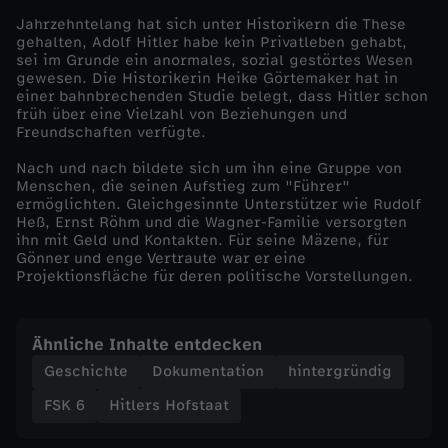
Jahrzehntelang hat sich unter Historikern die These
e
gehalten, Adolf Hitler habe kein Privatleben gehabt,
sei im Grunde ein anormales, sozial gestörtes Wesen
gewesen. Die Historikerin Heike Görtemaker hat in
r
einer bahnbrechenden Studie belegt, dass Hitler schon
früh über eine Vielzahl von Beziehungen und
G
Freundschaften verfügte.
Nach und nach bildete sich um ihn eine Gruppe von
i
Menschen, die seinen Aufstieg zum "Führer"
ermöglichten. Gleichgesinnte Unterstützer wie Rudolf
Heß, Ernst Röhm und die Wagner-Familie versorgten
p
ihn mit Geld und Kontakten. Für seine Mäzene, für
Gönner und enge Vertraute war er eine
f
Projektionsfläche für deren politische Vorstellungen.
e
Ähnliche Inhalte entdecken
l
Geschichte
Dokumentation
hintergründig
FSK 6
Hitlers Hofstaat
d