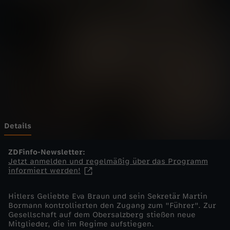
H
o
f
s
t
a
Details
a
ZDFinfo-Newsletter:
Jetzt anmelden und regelmäßig über das Programm
informiert werden!
t
Hitlers Geliebte Eva Braun und sein Sekretär Martin
-
Bormann kontrollierten den Zugang zum "Führer". Zur
Gesellschaft auf dem Obersalzberg stießen neue
D
Mitglieder, die im Regime aufstiegen.