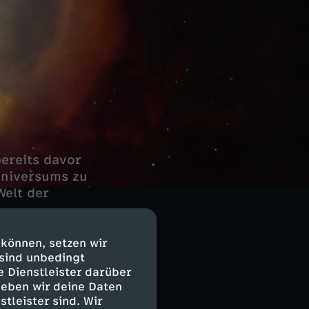
bereits davor
Universums zu
Welt der
 können, setzen wir
 sind unbedingt
e Dienstleister darüber
geben wir deine Daten
tur und das
stleister sind. Wir