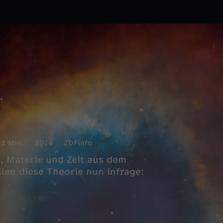
41 Min.
2024
ZDFinfo
m, Materie und Zeit aus dem
len diese Theorie nun infrage: