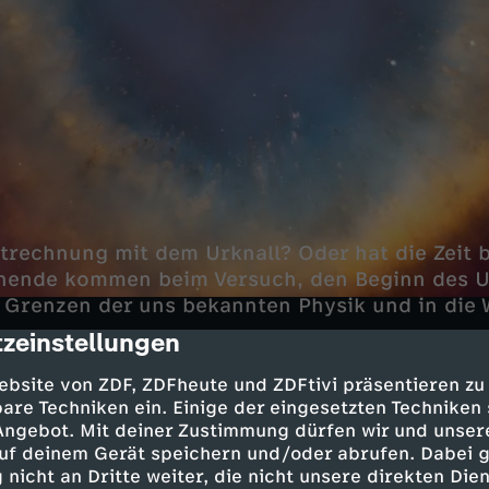
itrechnung mit dem Urknall? Oder hat die Zeit 
schende kommen beim Versuch, den Beginn des 
e Grenzen der uns bekannten Physik und in die 
.
zeinstellungen
cription
ebsite von ZDF, ZDFheute und ZDFtivi präsentieren zu
are Techniken ein. Einige der eingesetzten Techniken
e Welt der Quanten
 Angebot. Mit deiner Zustimmung dürfen wir und unser
uf deinem Gerät speichern und/oder abrufen. Dabei 
rie ist die theoretische Grundlage, die die Na
 nicht an Dritte weiter, die nicht unsere direkten Dien