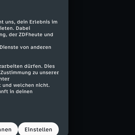
ärt.
in, unter denen
 uns, dein Erlebnis im
ieten. Dabei
ing, der ZDFheute und
s unerklärliche
n.
 Dienste von anderen
arbeiten dürfen. Dies
e Zustimmung zu unserer
nter
 und welchen nicht.
esetze
nft in deinen
 sprechen über
nser Universum?
t und will Licht
hnen
Einstellen