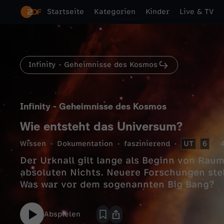
Startseite
Kategorien
Kinder
Live & TV
Infinity - Geheimnisse des Kosmos
Infinity - Geheimnisse des Kosmos
Wie entsteht das Universum?
Wissen
Dokumentation
faszinierend
UT
6
Der Urknall gilt lange als Beginn von Rau
absoluten Nichts. Neuere Forschungen stel
Was war vor dem sogenannten Big Bang?
Abspielen