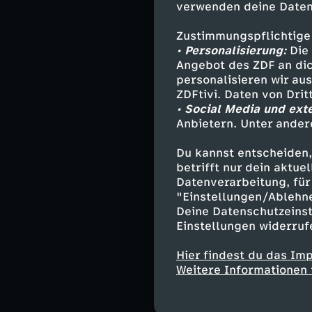
Verhalten von E
verwenden deine Daten
Zustimmungspflichtige
Sie könnte die 
• Personalisierung:
Die 
unser Universum
Angebot des ZDF an dic
personalisieren wir au
Denn in der mys
ZDFtivi. Daten von Dri
Weise einfach i
• Social Media und ext
Anbietern. Unter ander
Du kannst entscheiden,
Die große
betrifft nur dein aktu
Datenverarbeitung, für 
"Einstellungen/Ablehn
Sind die Weiten
Deine Datenschutzeinst
beherrschen un
Einstellungen widerruf
neue Erkenntnis
Hier findest du das Im
Ist das Weltall
Weitere Informationen 
Die ZDFinfo-Dok
ins Dunkel der