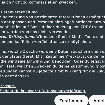
nergie und Materie auf subatomarer Ebene erkl
 auch nicht zu kommerziellen Zwecken.
 Datenverarbeitung
Antwort auf die sehr seltsamen Bedingungen se
Speicherung von bestimmten Interaktionen ermöglicht
 – scheinbar aus dem Nichts – entstanden ist.
h anzupassen und Personalisierungsfunktionen anzub
sschließlich auf Basis deiner Nutzung von ZDF Stream
teriösen Welt der Quanten können Dinge auf un
tten werden von uns nicht verwendet.
n die Existenz hinein- und aus ihr herausspringe
erne Drittsysteme:
Wir nutzen Social-Media-Tools und
em um das Teilen von Inhalten zu ermöglichen.
 für welche Zwecke wir deine Daten speichern und ver
n Fragen
ell genutztes Gerät. Mit "Zustimmen" erklärst du dein
die wir deine Einwilligung benötigen. Oder du legst u
en" fest, welchen Zwecken du deine Zustimmung gibst
 des Weltalls wirklich unendlich? Welche Naturg
ellungen kannst du jederzeit mit Wirkung für die Zuku
ser Universum? Forschende aus vielen Ländern
en oder ändern.
se zu diesen großen Fragen der Menschheit.
pressum.
 unendlich? Welche Naturgesetze beherrschen u
findest du in unserer Datenschutzerklärung.
u-Reihe stellt die großen Fragen der Menschhei
 Geheimnisse des Kosmos bringen.
Zustimmen
Able