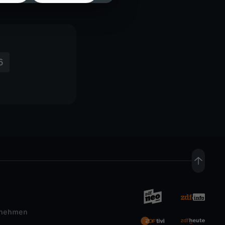
6
rnehmen