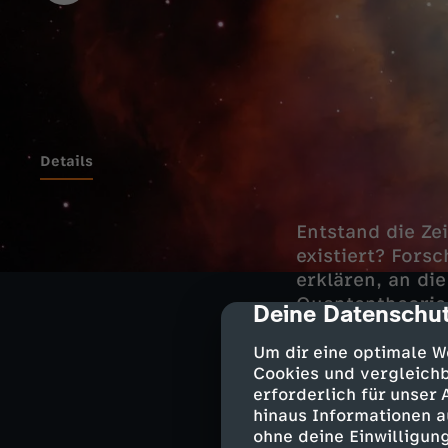
Details
Entstand die Ze
existiert? For
erklären, an di
Quantentheorie
Deine Datenschut
cmp-dialog-des
Um dir eine optimale W
Cookies und vergleichb
Mysteriös
erforderlich für unser
hinaus Informationen a
Die Quantentheo
ohne deine Einwilligung