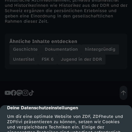
Historische Archivaufnahmen, privates Bildmaterial
r
und Historikerinnen wie Historiker aus der DDR und der
Schweiz ergänzen die persönlichen Erlebnisse und
s
geben eine Einordnung in den gesellschaftlichen
Rahmen dieser Zeit.
t
Ähnliche Inhalte entdecken
a
Geschichte
Dokumentation
hintergründig
n
Untertitel
FSK 6
Jugend in der DDR
d
Deine Datenschutzeinstellungen
cmp-dialog-description
Um dir eine optimale Website von ZDF, ZDFheute und
ZDFtivi präsentieren zu können, setzen wir Cookies
und vergleichbare Techniken ein. Einige der