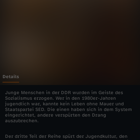
n
d
e
r
D
D
Details
R
Junge Menschen in der DDR wurden im Geiste des
Sozialismus erzogen. Wer in den 1980er-Jahren
jugendlich war, kannte kein Leben ohne Mauer und
-
Staatspartei SED. Die einen haben sich in dem System
eingerichtet, andere verspürten den Drang
V
auszubrechen.
o
Der dritte Teil der Reihe spürt der Jugendkultur, den