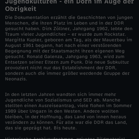
Jugendkulturen - ein Dorn im Auge der
n
Obrigkeit
Die Dokumentation erzählt die Geschichten von jungen
d
Menschen, die ihren Platz im Leben und in der DDR
gesucht haben. Dirk Zöllner, Jahrgang 1962, lebte den
Traum vieler Jugendlicher – er wurde zum Rockstar.
z
Margitta Kupler, geboren am Tag, als der Mauerbau im
August 1961 begann, hat nach einer verstörenden
u
Begegnung mit der Staatsmacht ihren eigenen Weg
gesucht. Ronald Galenza, Jahrgang 1963, wird zum
Entsetzen seiner Eltern zum Punk. Die neue Subkultur
m
provoziert nicht nur das Establishment der DDR,
sondern auch die immer größer werdende Gruppe der
Neonazis.
W
In den letzten Jahren wandten sich immer mehr
i
Jugendliche von Sozialismus und SED ab. Manche
stellten einen Ausreiseantrag, viele flohen im Sommer
d
1989 über Ungarn in den Westen. Andere wollten
bleiben, in der Hoffnung, das Land von innen heraus
verändern zu können. Für alle war die DDR das Land,
e
das sie geprägt hat. Bis heute.