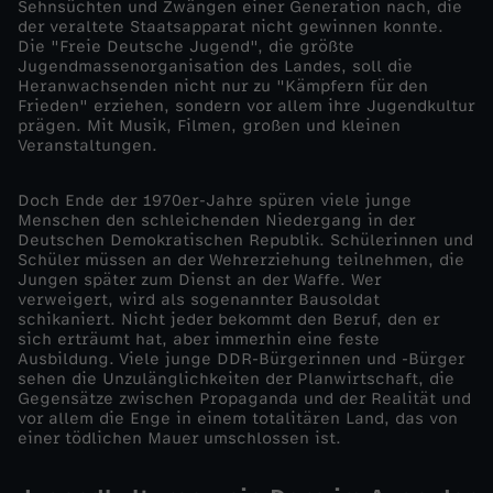
Sehnsüchten und Zwängen einer Generation nach, die
der veraltete Staatsapparat nicht gewinnen konnte.
m
Die "Freie Deutsche Jugend", die größte
Jugendmassenorganisation des Landes, soll die
Heranwachsenden nicht nur zu "Kämpfern für den
S
Frieden" erziehen, sondern vor allem ihre Jugendkultur
prägen. Mit Musik, Filmen, großen und kleinen
t
Veranstaltungen.
i
Doch Ende der 1970er-Jahre spüren viele junge
Menschen den schleichenden Niedergang in der
Deutschen Demokratischen Republik. Schülerinnen und
l
Schüler müssen an der Wehrerziehung teilnehmen, die
Jungen später zum Dienst an der Waffe. Wer
verweigert, wird als sogenannter Bausoldat
l
schikaniert. Nicht jeder bekommt den Beruf, den er
sich erträumt hat, aber immerhin eine feste
s
Ausbildung. Viele junge DDR-Bürgerinnen und -Bürger
sehen die Unzulänglichkeiten der Planwirtschaft, die
Gegensätze zwischen Propaganda und der Realität und
t
vor allem die Enge in einem totalitären Land, das von
einer tödlichen Mauer umschlossen ist.
a