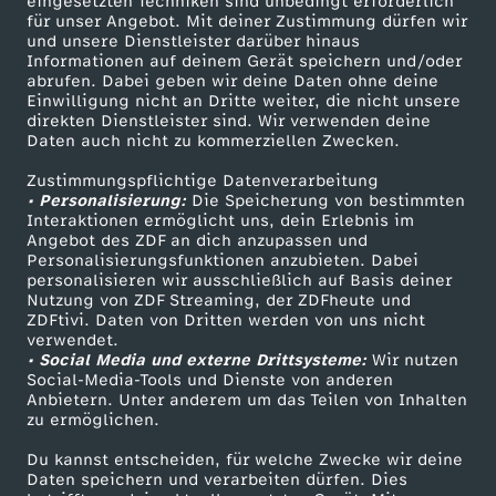
eingesetzten Techniken sind unbedingt erforderlich
für unser Angebot. Mit deiner Zustimmung dürfen wir
Mehr ZDF
Service
und unsere Dienstleister darüber hinaus
Informationen auf deinem Gerät speichern und/oder
ZDF-Apps
ZDFmitreden
abrufen. Dabei geben wir deine Daten ohne deine
Einwilligung nicht an Dritte weiter, die nicht unsere
Smart TV
Kontakt zum ZDF
direkten Dienstleister sind. Wir verwenden deine
Daten auch nicht zu kommerziellen Zwecken.
ZDFtext
Tickets
Zustimmungspflichtige Datenverarbeitung
Livestreams
Zuschauerservice
• Personalisierung:
Die Speicherung von bestimmten
Sendungen A-Z
Hilfe
Interaktionen ermöglicht uns, dein Erlebnis im
Angebot des ZDF an dich anzupassen und
TV-Programm
Personalisierungsfunktionen anzubieten. Dabei
personalisieren wir ausschließlich auf Basis deiner
Nutzung von ZDF Streaming, der ZDFheute und
ZDFtivi. Daten von Dritten werden von uns nicht
Das ZDF
verwendet.
• Social Media und externe Drittsysteme:
Wir nutzen
ZDF Unternehmen
Social-Media-Tools und Dienste von anderen
Anbietern. Unter anderem um das Teilen von Inhalten
Karriere
zu ermöglichen.
Presseportal
Du kannst entscheiden, für welche Zwecke wir deine
ZDF goes Schule
Daten speichern und verarbeiten dürfen. Dies