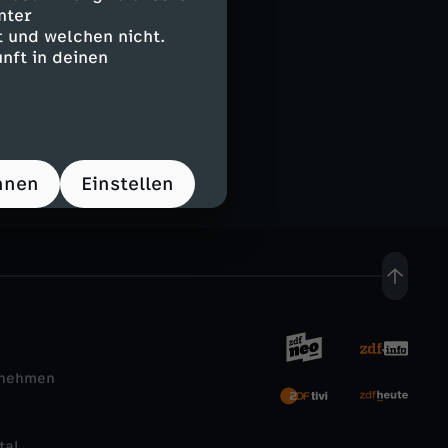
nter
 und welchen nicht.
nft in deinen
hnen
Einstellen
rnehmen
tal