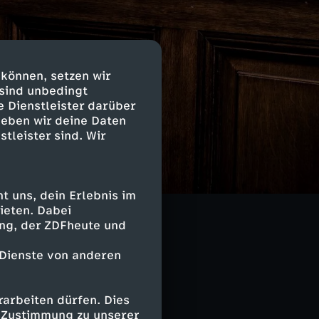
 können, setzen wir
 sind unbedingt
e Dienstleister darüber
geben wir deine Daten
stleister sind. Wir
ls Hitler in den
ifelt, ihre
 uns, dein Erlebnis im
im
ieten. Dabei
ing, der ZDFheute und
 Dienste von anderen
arbeiten dürfen. Dies
e Zustimmung zu unserer