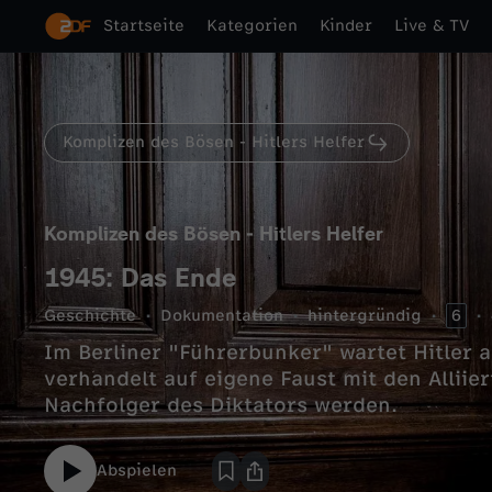
Startseite
Kategorien
Kinder
Live & TV
Komplizen des Bösen - Hitlers Helfer
Komplizen des Bösen - Hitlers Helfer
1945: Das Ende
Geschichte
Dokumentation
hintergründig
6
Im Berliner "Führerbunker" wartet Hitler 
verhandelt auf eigene Faust mit den Alliie
Nachfolger des Diktators werden.
Abspielen