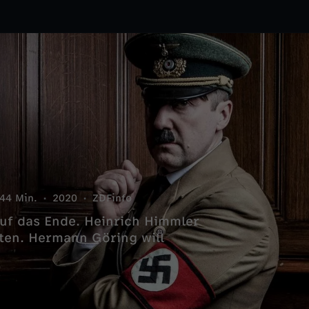
44 Min.
2020
ZDFinfo
auf das Ende. Heinrich Himmler
rten. Hermann Göring will