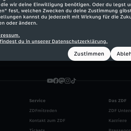
die wir deine Einwilligung benötigen. Oder du legst u
en" fest, welchen Zwecken du deine Zustimmung gibst
Inhalte entdecken
ellungen kannst du jederzeit mit Wirkung für die Zuku
en oder ändern.
Dokumentation
hintergründig
FSK 6
es Bösen - Hitlers Helfer
pressum.
findest du in unserer Datenschutzerklärung.
Zustimmen
Able
Service
Das ZDF
ZDFmitreden
ZDF Unte
Kontakt zum ZDF
Karriere
Tickets
Pressepor