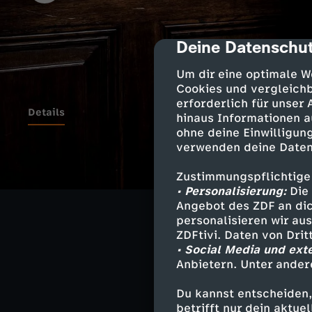
Deine Datenschut
cmp-dialog-des
Um dir eine optimale W
Cookies und vergleichb
erforderlich für unser
Details
hinaus Informationen a
ohne deine Einwilligung
verwenden deine Daten
Gemeinsam mit s
Zustimmungspflichtige
Selbstmord. All
• Personalisierung:
Die 
Haut zu retten.
Angebot des ZDF an dic
Kriegsverbrech
personalisieren wir au
ZDFtivi. Daten von Dri
• Social Media und ext
Anbietern. Unter ander
Keiner von ihne
Du kannst entscheiden,
betrifft nur dein aktu