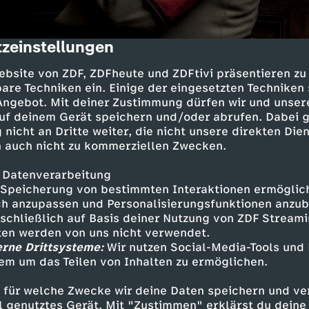
zeinstellungen
cription
ebsite von ZDF, ZDFheute und ZDFtivi präsentieren zu
are Techniken ein. Einige der eingesetzten Techniken
 Angebot. Mit deiner Zustimmung dürfen wir und unser
uf deinem Gerät speichern und/oder abrufen. Dabei 
 nicht an Dritte weiter, die nicht unsere direkten Dien
 auch nicht zu kommerziellen Zwecken.
einer Frau und den sechs Kindern folgt Goebbe
 Datenverarbeitung
e anderen Komplizen versuchen zunächst verzwe
Speicherung von bestimmten Interaktionen ermöglicht
 Nur Speer und Heß überleben – als Gefangene 
h anzupassen und Personalisierungsfunktionen anzub
ergefängnis von Spandau.
sschließlich auf Basis deiner Nutzung von ZDF Stream
tten werden von uns nicht verwendet.
erne Drittsysteme:
Wir nutzen Social-Media-Tools und
em um das Teilen von Inhalten zu ermöglichen.
n bekennt sich zu seiner Schuld.
 für welche Zwecke wir deine Daten speichern und ver
ell genutztes Gerät. Mit "Zustimmen" erklärst du dein