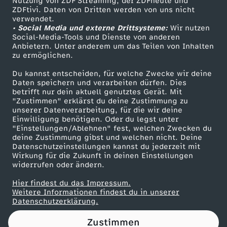
Nutzung von ZDF Streaming, der ZDFheute und
t
ZDFtivi. Daten von Dritten werden von uns nicht
Das ZDF
verwendet.
a
• Social Media und externe Drittsysteme:
Wir nutzen
ZDF Unternehmen
Social-Media-Tools und Dienste von anderen
Anbietern. Unter anderem um das Teilen von Inhalten
Karriere
m
zu ermöglichen.
Presseportal
Du kannst entscheiden, für welche Zwecke wir deine
J
ZDF goes Schule
Daten speichern und verarbeiten dürfen. Dies
betrifft nur dein aktuell genutztes Gerät. Mit
Werbefernsehen
o
"Zustimmen" erklärst du deine Zustimmung zu
unserer Datenverarbeitung, für die wir deine
Mainzelmännchen
Einwilligung benötigen. Oder du legst unter
r
"Einstellungen/Ablehnen" fest, welchen Zwecken du
deine Zustimmung gibst und welchen nicht. Deine
Datenschutzeinstellungen kannst du jederzeit mit
d
Wirkung für die Zukunft in deinen Einstellungen
widerrufen oder ändern.
a
Hier findest du das Impressum.
Partner
Weitere Informationen findest du in unserer
n
Datenschutzerklärung.
Zustimmen