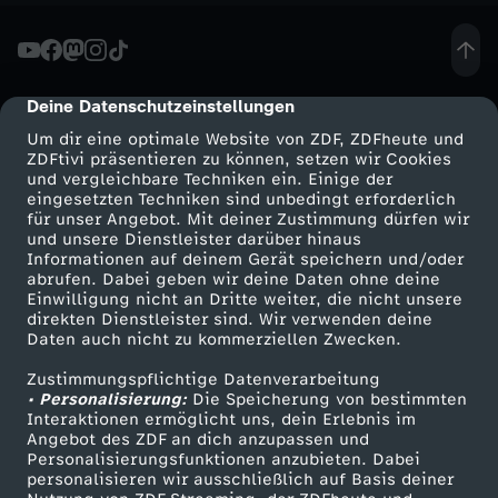
i
e
Deine Datenschutzeinstellungen
cmp-dialog-description
S
Um dir eine optimale Website von ZDF, ZDFheute und
ZDFtivi präsentieren zu können, setzen wir Cookies
und vergleichbare Techniken ein. Einige der
c
eingesetzten Techniken sind unbedingt erforderlich
für unser Angebot. Mit deiner Zustimmung dürfen wir
h
Mehr ZDF
Service
und unsere Dienstleister darüber hinaus
Informationen auf deinem Gerät speichern und/oder
ZDF-Apps
ZDFmitreden
abrufen. Dabei geben wir deine Daten ohne deine
l
Einwilligung nicht an Dritte weiter, die nicht unsere
Smart TV
Kontakt zum ZDF
direkten Dienstleister sind. Wir verwenden deine
Daten auch nicht zu kommerziellen Zwecken.
a
ZDFtext
Tickets
Zustimmungspflichtige Datenverarbeitung
Livestreams
Zuschauerservice
c
• Personalisierung:
Die Speicherung von bestimmten
Sendungen A-Z
Hilfe
Interaktionen ermöglicht uns, dein Erlebnis im
Angebot des ZDF an dich anzupassen und
h
TV-Programm
Personalisierungsfunktionen anzubieten. Dabei
personalisieren wir ausschließlich auf Basis deiner