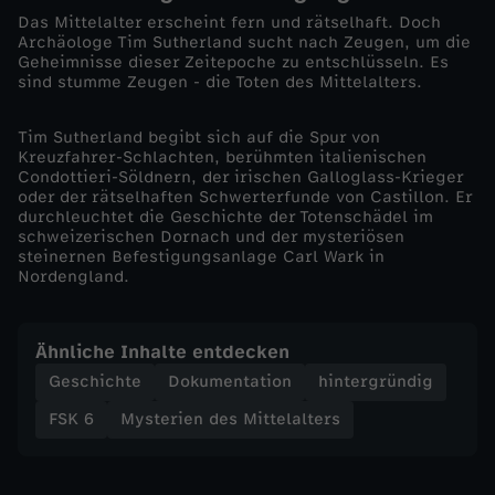
Das Mittelalter erscheint fern und rätselhaft. Doch
l
Archäologe Tim Sutherland sucht nach Zeugen, um die
Geheimnisse dieser Zeitepoche zu entschlüsseln. Es
sind stumme Zeugen - die Toten des Mittelalters.
a
Tim Sutherland begibt sich auf die Spur von
l
Kreuzfahrer-Schlachten, berühmten italienischen
Condottieri-Söldnern, der irischen Galloglass-Krieger
t
oder der rätselhaften Schwerterfunde von Castillon. Er
durchleuchtet die Geschichte der Totenschädel im
schweizerischen Dornach und der mysteriösen
e
steinernen Befestigungsanlage Carl Wark in
Nordengland.
r
Ähnliche Inhalte entdecken
s
Geschichte
Dokumentation
hintergründig
-
FSK 6
Mysterien des Mittelalters
D