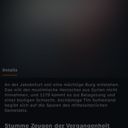
e
Wechseln zu: ZDFheute
n
d
e
s
M
Details
i
An der Jakobsfurt soll eine mächtige Burg entstehen.
Das will der muslimische Herrscher aus Syrien nicht
hinnehmen, und 1179 kommt es zur Belagerung und
t
einer blutigen Schlacht. Archäologe Tim Sutherland
begibt sich auf die Spuren des mittelalterlichen
t
Gemetzels.
e
Stumme Zeugen der Vergangenheit