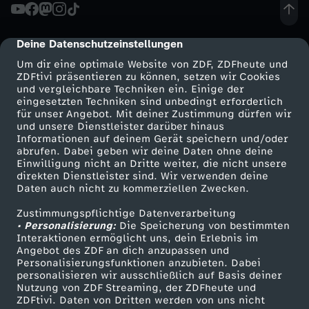
i
Deine Datenschutzeinstellungen
cmp-dialog-description
e
Um dir eine optimale Website von ZDF, ZDFheute und
ZDFtivi präsentieren zu können, setzen wir Cookies
T
und vergleichbare Techniken ein. Einige der
eingesetzten Techniken sind unbedingt erforderlich
o
für unser Angebot. Mit deiner Zustimmung dürfen wir
Mehr ZDF
Service
und unsere Dienstleister darüber hinaus
Informationen auf deinem Gerät speichern und/oder
t
ZDF-Apps
ZDFmitreden
abrufen. Dabei geben wir deine Daten ohne deine
Einwilligung nicht an Dritte weiter, die nicht unsere
Smart TV
Kontakt zum ZDF
direkten Dienstleister sind. Wir verwenden deine
e
Daten auch nicht zu kommerziellen Zwecken.
ZDFtext
Tickets
n
Zustimmungspflichtige Datenverarbeitung
Livestreams
Zuschauerservice
• Personalisierung:
Die Speicherung von bestimmten
Sendungen A-Z
Hilfe
Interaktionen ermöglicht uns, dein Erlebnis im
s
Angebot des ZDF an dich anzupassen und
TV-Programm
Personalisierungsfunktionen anzubieten. Dabei
personalisieren wir ausschließlich auf Basis deiner
c
Nutzung von ZDF Streaming, der ZDFheute und
ZDFtivi. Daten von Dritten werden von uns nicht
Das ZDF