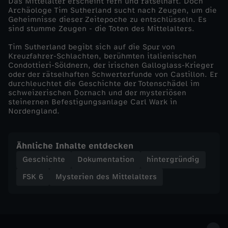
Das Mittelalter erscheint fern und rätselhaft. Doch
Archäologe Tim Sutherland sucht nach Zeugen, um die
l
Geheimnisse dieser Zeitepoche zu entschlüsseln. Es
sind stumme Zeugen - die Toten des Mittelalters.
a
Tim Sutherland begibt sich auf die Spur von
Kreuzfahrer-Schlachten, berühmten italienischen
Condottieri-Söldnern, der irischen Galloglass-Krieger
l
oder der rätselhaften Schwerterfunde von Castillon. Er
durchleuchtet die Geschichte der Totenschädel im
t
schweizerischen Dornach und der mysteriösen
steinernen Befestigungsanlage Carl Wark in
Nordengland.
e
r
Ähnliche Inhalte entdecken
Geschichte
Dokumentation
hintergründig
s
FSK 6
Mysterien des Mittelalters
-
D