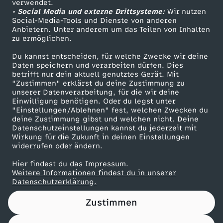
h
verwendet.
• Social Media und externe Drittsysteme:
Wir nutzen
ZDF Unternehmen
Social-Media-Tools und Dienste von anderen
ä
Anbietern. Unter anderem um das Teilen von Inhalten
Karriere
zu ermöglichen.
Presseportal
d
Du kannst entscheiden, für welche Zwecke wir deine
ZDF goes Schule
Daten speichern und verarbeiten dürfen. Dies
e
betrifft nur dein aktuell genutztes Gerät. Mit
Werbefernsehen
"Zustimmen" erklärst du deine Zustimmung zu
unserer Datenverarbeitung, für die wir deine
Mainzelmännchen
l
Einwilligung benötigen. Oder du legst unter
"Einstellungen/Ablehnen" fest, welchen Zwecken du
deine Zustimmung gibst und welchen nicht. Deine
v
Datenschutzeinstellungen kannst du jederzeit mit
Wirkung für die Zukunft in deinen Einstellungen
o
widerrufen oder ändern.
Hier findest du das Impressum.
n
Partner
Weitere Informationen findest du in unserer
Datenschutzerklärung.
D
Zustimmen
o