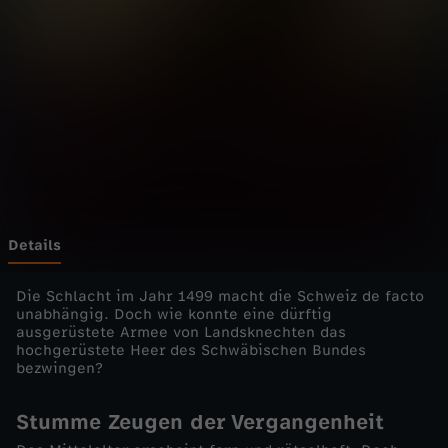
e
n
d
e
s
M
Details
i
Die Schlacht im Jahr 1499 macht die Schweiz de facto
unabhängig. Doch wie konnte eine dürftig
ausgerüstete Armee von Landsknechten das
t
hochgerüstete Heer des Schwäbischen Bundes
bezwingen?
t
Stumme Zeugen der Vergangenheit
e