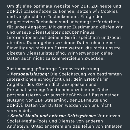
e
Um dir eine optimale Website von ZDF, ZDFheute und
ZDFtivi präsentieren zu können, setzen wir Cookies
d
und vergleichbare Techniken ein. Einige der
eingesetzten Techniken sind unbedingt erforderlich
für unser Angebot. Mit deiner Zustimmung dürfen wir
e
Mehr ZDF
Service
und unsere Dienstleister darüber hinaus
Informationen auf deinem Gerät speichern und/oder
ZDF-Apps
ZDFmitreden
s
abrufen. Dabei geben wir deine Daten ohne deine
Einwilligung nicht an Dritte weiter, die nicht unsere
Smart TV
Kontakt zum ZDF
direkten Dienstleister sind. Wir verwenden deine
O
Daten auch nicht zu kommerziellen Zwecken.
ZDFtext
Tickets
Zustimmungspflichtige Datenverarbeitung
Livestreams
Zuschauerservice
s
• Personalisierung:
Die Speicherung von bestimmten
Sendungen A-Z
Hilfe
Interaktionen ermöglicht uns, dein Erlebnis im
m
Angebot des ZDF an dich anzupassen und
TV-Programm
Personalisierungsfunktionen anzubieten. Dabei
personalisieren wir ausschließlich auf Basis deiner
a
Nutzung von ZDF Streaming, der ZDFheute und
ZDFtivi. Daten von Dritten werden von uns nicht
Das ZDF
verwendet.
n
• Social Media und externe Drittsysteme:
Wir nutzen
ZDF Unternehmen
Social-Media-Tools und Dienste von anderen
i
Anbietern. Unter anderem um das Teilen von Inhalten
Karriere