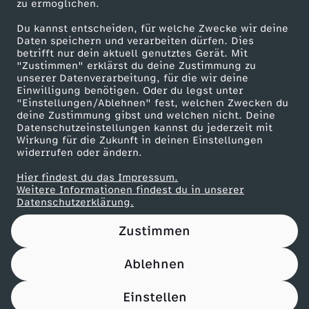
zu ermöglichen.
Presseportal
s
Du kannst entscheiden, für welche Zwecke wir deine
ZDF goes Schule
Daten speichern und verarbeiten dürfen. Dies
betrifft nur dein aktuell genutztes Gerät. Mit
c
Werbefernsehen
"Zustimmen" erklärst du deine Zustimmung zu
unserer Datenverarbeitung, für die wir deine
Mainzelmännchen
h
Einwilligung benötigen. Oder du legst unter
"Einstellungen/Ablehnen" fest, welchen Zwecken du
deine Zustimmung gibst und welchen nicht. Deine
e
Datenschutzeinstellungen kannst du jederzeit mit
Wirkung für die Zukunft in deinen Einstellungen
widerrufen oder ändern.
n
Hier findest du das Impressum.
Partner
R
Weitere Informationen findest du in unserer
Datenschutzerklärung.
e
Zustimmen
i
Ablehnen
Nutzungsbedingungen
Datenschutz
Datenschutz-Einstellungen
c
Impressum
Einstellen