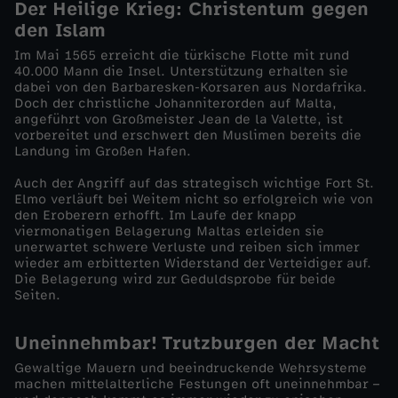
Der Heilige Krieg: Christentum gegen
den Islam
M
Im Mai 1565 erreicht die türkische Flotte mit rund
40.000 Mann die Insel. Unterstützung erhalten sie
a
dabei von den Barbaresken-Korsaren aus Nordafrika.
Doch der christliche Johanniterorden auf Malta,
l
angeführt von Großmeister Jean de la Valette, ist
vorbereitet und erschwert den Muslimen bereits die
Landung im Großen Hafen.
t
Auch der Angriff auf das strategisch wichtige Fort St.
Elmo verläuft bei Weitem nicht so erfolgreich wie von
a
den Eroberern erhofft. Im Laufe der knapp
viermonatigen Belagerung Maltas erleiden sie
-
unerwartet schwere Verluste und reiben sich immer
wieder am erbitterten Widerstand der Verteidiger auf.
Die Belagerung wird zur Geduldsprobe für beide
D
Seiten.
i
Uneinnehmbar! Trutzburgen der Macht
Gewaltige Mauern und beeindruckende Wehrsysteme
e
machen mittelalterliche Festungen oft uneinnehmbar –