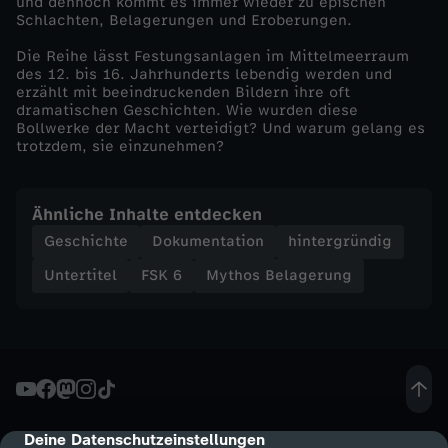
und dennoch kommt es immer wieder zu epischen
N
Schlachten, Belagerungen und Eroberungen.
Die Reihe lässt Festungsanlagen im Mittelmeerraum
i
des 12. bis 16. Jahrhunderts lebendig werden und
erzählt mit beeindruckenden Bildern ihre oft
dramatischen Geschichten. Wie wurden diese
e
Bollwerke der Macht verteidigt? Und warum gelang es
trotzdem, sie einzunehmen?
d
e
Ähnliche Inhalte entdecken
Geschichte
Dokumentation
hintergründig
r
Untertitel
FSK 6
Mythos Belagerung
l
a
g
Deine Datenschutzeinstellungen
cmp-dialog-description