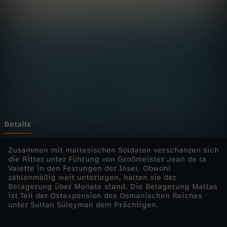
e
l
a
g
e
r
Details
u
Zusammen mit maltesischen Soldaten verschanzen sich
die Ritter unter Führung von Großmeister Jean de la
Valette in den Festungen der Insel. Obwohl
n
zahlenmäßig weit unterlegen, halten sie der
Belagerung über Monate stand. Die Belagerung Maltas
g
ist Teil der Ostexpansion des Osmanischen Reiches
unter Sultan Süleyman dem Prächtigen.
-