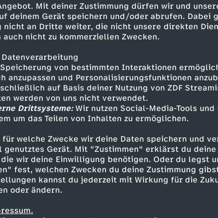
 Angebot. Mit deiner Zustimmung dürfen wir und unser
uf deinem Gerät speichern und/oder abrufen. Dabei 
 nicht an Dritte weiter, die nicht unsere direkten Dien
 auch nicht zu kommerziellen Zwecken.
 Datenverarbeitung
Speicherung von bestimmten Interaktionen ermöglicht
h anzupassen und Personalisierungsfunktionen anzub
sschließlich auf Basis deiner Nutzung von ZDF Stream
tten werden von uns nicht verwendet.
erne Drittsysteme:
Wir nutzen Social-Media-Tools und
em um das Teilen von Inhalten zu ermöglichen.
Inhalte entdecken
 für welche Zwecke wir deine Daten speichern und ver
kumentation
informativ
phoenix review
ell genutztes Gerät. Mit "Zustimmen" erklärst du dein
die wir deine Einwilligung benötigen. Oder du legst u
en" fest, welchen Zwecken du deine Zustimmung gibst
ellungen kannst du jederzeit mit Wirkung für die Zuku
en oder ändern.
pressum.