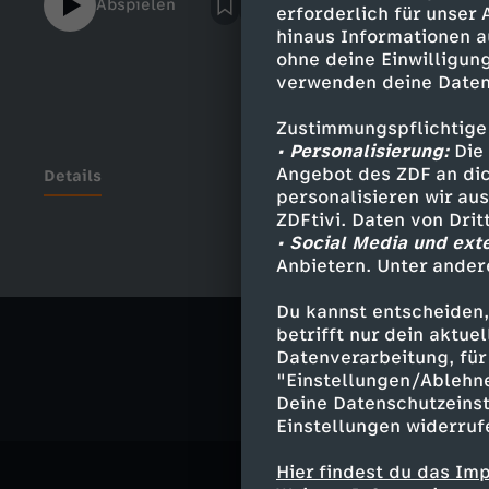
Abspielen
erforderlich für unser
hinaus Informationen a
ohne deine Einwilligung
verwenden deine Daten
Zustimmungspflichtige
• Personalisierung:
Die 
Angebot des ZDF an dic
Details
personalisieren wir au
ZDFtivi. Daten von Dri
• Social Media und ext
Anbietern. Unter ander
Ähnliche 
Du kannst entscheiden,
Politik
Do
betrifft nur dein aktu
Datenverarbeitung, für 
"Einstellungen/Ablehn
Deine Datenschutzeinst
Einstellungen widerruf
Hier findest du das Im