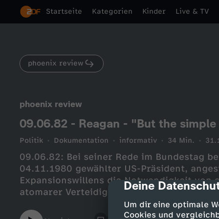
Startseite
Kategorien
Kinder
Live & TV
phoenix review
phoenix review
09.06.82 - Reagan - "But the simple
Politik
Dokumentation
informativ
34 Min.
31.
09.06.82: Bei seiner Rede im Bundestag b
04.11.1980 gewählter US-Präsident, anges
Expansionswillens die Notwendigkeit von s
Deine Datenschut
cmp-dialog-des
atomarer Verteidigung der NATO.
Um dir eine optimale W
Cookies und vergleichb