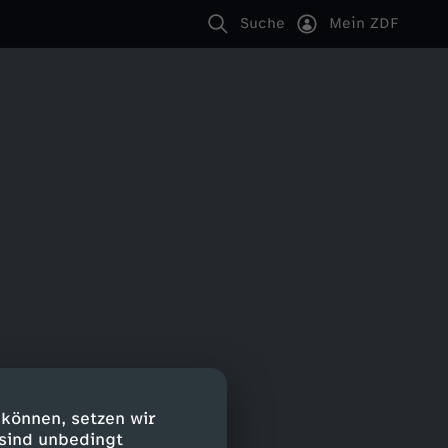
Suche
Mein ZDF
 können, setzen wir
 sind unbedingt