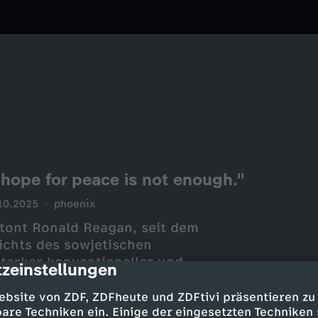
 hope for peace is not enough."
10.2025
phoenix
etont Ronald Reagan, seit dem
ichts des sowjetischen
tarker konventioneller und
zeinstellungen
cription
ebsite von ZDF, ZDFheute und ZDFtivi präsentieren zu
are Techniken ein. Einige der eingesetzten Techniken