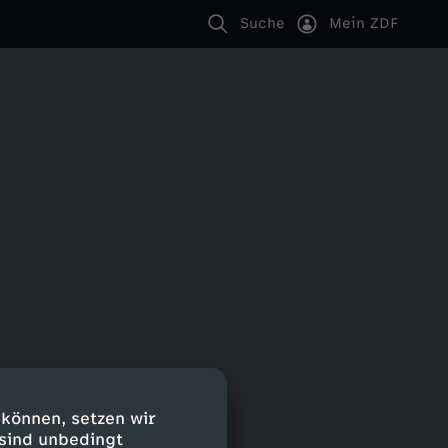
Suche
Mein ZDF
 können, setzen wir
 sind unbedingt