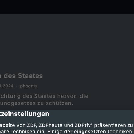
n des Staates
3.2024
phoenix
lichtung des Staates hervor, die
rundgesetzes zu schützen.
zeinstellungen
cription
ebsite von ZDF, ZDFheute und ZDFtivi präsentieren zu
are Techniken ein. Einige der eingesetzten Techniken