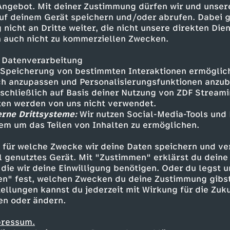
 Angebot. Mit deiner Zustimmung dürfen wir und unser
uf deinem Gerät speichern und/oder abrufen. Dabei 
 nicht an Dritte weiter, die nicht unsere direkten Dien
 auch nicht zu kommerziellen Zwecken.
 Datenverarbeitung
Speicherung von bestimmten Interaktionen ermöglicht
h anzupassen und Personalisierungsfunktionen anzub
sschließlich auf Basis deiner Nutzung von ZDF Stream
tten werden von uns nicht verwendet.
erne Drittsysteme:
Wir nutzen Social-Media-Tools und
em um das Teilen von Inhalten zu ermöglichen.
Inhalte entdecken
 für welche Zwecke wir deine Daten speichern und ver
kumentation
informativ
phoenix review
ell genutztes Gerät. Mit "Zustimmen" erklärst du dein
die wir deine Einwilligung benötigen. Oder du legst u
en" fest, welchen Zwecken du deine Zustimmung gibst
ellungen kannst du jederzeit mit Wirkung für die Zuku
en oder ändern.
pressum.