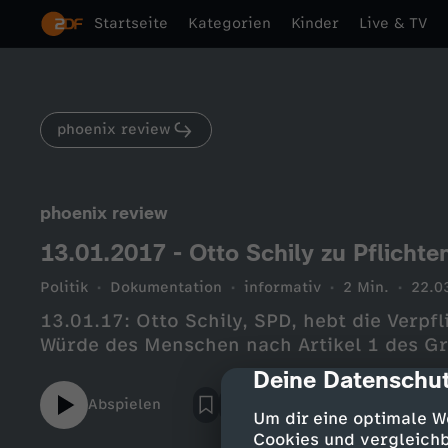
Startseite
Kategorien
Kinder
Live & TV
phoenix review
phoenix review
13.01.2017 - Otto Schily zu Pflichte
Politik
Dokumentation
informativ
2 Min.
22.0
13.01.17: Otto Schily, SPD, hebt die Verpf
Würde des Menschen nach Artikel 1 des G
Deine Datenschut
cmp-dialog-des
Abspielen
Um dir eine optimale W
Cookies und vergleichb