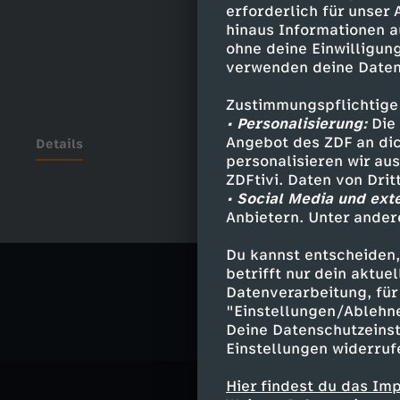
erforderlich für unser
hinaus Informationen a
ohne deine Einwilligung
verwenden deine Daten
Zustimmungspflichtige
• Personalisierung:
Die 
Angebot des ZDF an dic
Details
personalisieren wir au
ZDFtivi. Daten von Dri
• Social Media und ext
Anbietern. Unter ander
Ähnliche 
Du kannst entscheiden,
Politik
Do
betrifft nur dein aktu
Datenverarbeitung, für 
"Einstellungen/Ablehn
Deine Datenschutzeinst
Einstellungen widerruf
Hier findest du das Im