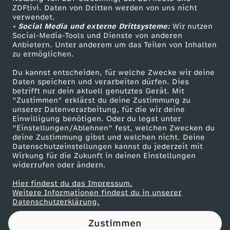
ZDFtivi. Daten von Dritten werden von uns nicht
C
Das ZDF
verwendet.
• Social Media und externe Drittsysteme:
Wir nutzen
ZDF Unternehmen
h
Social-Media-Tools und Dienste von anderen
Anbietern. Unter anderem um das Teilen von Inhalten
Karriere
zu ermöglichen.
i
Presseportal
Du kannst entscheiden, für welche Zwecke wir deine
ZDF goes Schule
Daten speichern und verarbeiten dürfen. Dies
r
betrifft nur dein aktuell genutztes Gerät. Mit
Werbefernsehen
"Zustimmen" erklärst du deine Zustimmung zu
a
unserer Datenverarbeitung, für die wir deine
Mainzelmännchen
Einwilligung benötigen. Oder du legst unter
"Einstellungen/Ablehnen" fest, welchen Zwecken du
c
deine Zustimmung gibst und welchen nicht. Deine
Datenschutzeinstellungen kannst du jederzeit mit
Wirkung für die Zukunft in deinen Einstellungen
i
widerrufen oder ändern.
m
Hier findest du das Impressum.
Partner
Weitere Informationen findest du in unserer
Datenschutzerklärung.
B
Zustimmen