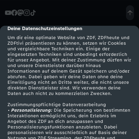
0
-
Deine Datenschutzeinstellungen
cmp-dialog-description
Um dir eine optimale Website von ZDF, ZDFheute und
J
ZDFtivi präsentieren zu können, setzen wir Cookies
und vergleichbare Techniken ein. Einige der
eingesetzten Techniken sind unbedingt erforderlich
a
für unser Angebot. Mit deiner Zustimmung dürfen wir
Mehr ZDF
Service
und unsere Dienstleister darüber hinaus
c
Informationen auf deinem Gerät speichern und/oder
ZDF-Apps
ZDFmitreden
abrufen. Dabei geben wir deine Daten ohne deine
Einwilligung nicht an Dritte weiter, die nicht unsere
q
Smart TV
Kontakt zum ZDF
direkten Dienstleister sind. Wir verwenden deine
Daten auch nicht zu kommerziellen Zwecken.
ZDFtext
Tickets
u
Zustimmungspflichtige Datenverarbeitung
Livestreams
Zuschauerservice
• Personalisierung:
Die Speicherung von bestimmten
e
Sendungen A-Z
Hilfe
Interaktionen ermöglicht uns, dein Erlebnis im
Angebot des ZDF an dich anzupassen und
TV-Programm
Personalisierungsfunktionen anzubieten. Dabei
s
personalisieren wir ausschließlich auf Basis deiner
Nutzung von ZDF Streaming, der ZDFheute und