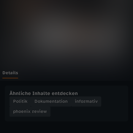
r
e
v
i
e
w
Details
-
Ähnliche Inhalte entdecken
2
Politik
Dokumentation
informativ
phoenix review
0
0