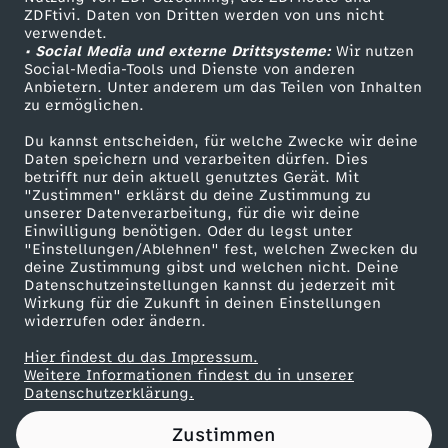
ZDFtivi. Daten von Dritten werden von uns nicht
z
Das ZDF
verwendet.
• Social Media und externe Drittsysteme:
Wir nutzen
ZDF Unternehmen
u
Social-Media-Tools und Dienste von anderen
Anbietern. Unter anderem um das Teilen von Inhalten
Karriere
zu ermöglichen.
"
Presseportal
Du kannst entscheiden, für welche Zwecke wir deine
ZDF goes Schule
Daten speichern und verarbeiten dürfen. Dies
L
betrifft nur dein aktuell genutztes Gerät. Mit
Werbefernsehen
"Zustimmen" erklärst du deine Zustimmung zu
e
unserer Datenverarbeitung, für die wir deine
Mainzelmännchen
Einwilligung benötigen. Oder du legst unter
"Einstellungen/Ablehnen" fest, welchen Zwecken du
i
deine Zustimmung gibst und welchen nicht. Deine
Datenschutzeinstellungen kannst du jederzeit mit
Wirkung für die Zukunft in deinen Einstellungen
t
widerrufen oder ändern.
k
Hier findest du das Impressum.
Partner
Weitere Informationen findest du in unserer
Datenschutzerklärung.
u
Zustimmen