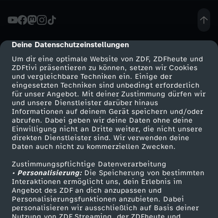
5
-
Deine Datenschutzeinstellungen
cmp-dialog-description
Um dir eine optimale Website von ZDF, ZDFheute und
L
ZDFtivi präsentieren zu können, setzen wir Cookies
und vergleichbare Techniken ein. Einige der
eingesetzten Techniken sind unbedingt erforderlich
a
für unser Angebot. Mit deiner Zustimmung dürfen wir
Mehr ZDF
Service
und unsere Dienstleister darüber hinaus
m
Informationen auf deinem Gerät speichern und/oder
ZDF-Apps
ZDFmitreden
abrufen. Dabei geben wir deine Daten ohne deine
Einwilligung nicht an Dritte weiter, die nicht unsere
m
Smart TV
Kontakt zum ZDF
direkten Dienstleister sind. Wir verwenden deine
Daten auch nicht zu kommerziellen Zwecken.
ZDFtext
Tickets
e
Zustimmungspflichtige Datenverarbeitung
Livestreams
Zuschauerservice
• Personalisierung:
Die Speicherung von bestimmten
r
Sendungen A-Z
Hilfe
Interaktionen ermöglicht uns, dein Erlebnis im
Angebot des ZDF an dich anzupassen und
TV-Programm
Personalisierungsfunktionen anzubieten. Dabei
t
personalisieren wir ausschließlich auf Basis deiner
Nutzung von ZDF Streaming, der ZDFheute und