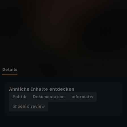
r
e
v
i
e
w
Details
-
Ähnliche Inhalte entdecken
2
Politik
Dokumentation
informativ
phoenix review
0
1