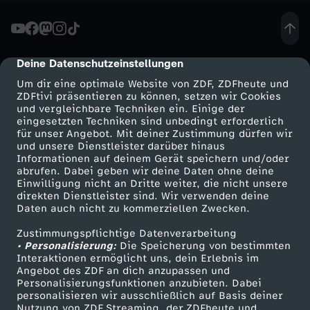
6
-
Deine Datenschutzeinstellungen
cmp-dialog-description
Um dir eine optimale Website von ZDF, ZDFheute und
J
ZDFtivi präsentieren zu können, setzen wir Cookies
und vergleichbare Techniken ein. Einige der
eingesetzten Techniken sind unbedingt erforderlich
o
für unser Angebot. Mit deiner Zustimmung dürfen wir
Mehr ZDF
Service
und unsere Dienstleister darüber hinaus
s
Informationen auf deinem Gerät speichern und/oder
ZDF-Apps
ZDFmitreden
abrufen. Dabei geben wir deine Daten ohne deine
Einwilligung nicht an Dritte weiter, die nicht unsere
c
Smart TV
Kontakt zum ZDF
direkten Dienstleister sind. Wir verwenden deine
Daten auch nicht zu kommerziellen Zwecken.
ZDFtext
Tickets
h
Zustimmungspflichtige Datenverarbeitung
Livestreams
Zuschauerservice
• Personalisierung:
Die Speicherung von bestimmten
k
Sendungen A-Z
Hilfe
Interaktionen ermöglicht uns, dein Erlebnis im
Angebot des ZDF an dich anzupassen und
TV-Programm
Personalisierungsfunktionen anzubieten. Dabei
a
personalisieren wir ausschließlich auf Basis deiner
Nutzung von ZDF Streaming, der ZDFheute und