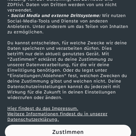
ZDFtivi. Daten von Dritten werden von uns nicht
F
Das ZDF
verwendet.
• Social Media und externe Drittsysteme:
Wir nutzen
ZDF Unternehmen
i
Social-Media-Tools und Dienste von anderen
Anbietern. Unter anderem um das Teilen von Inhalten
Karriere
zu ermöglichen.
s
Presseportal
Du kannst entscheiden, für welche Zwecke wir deine
ZDF goes Schule
Daten speichern und verarbeiten dürfen. Dies
c
betrifft nur dein aktuell genutztes Gerät. Mit
Werbefernsehen
"Zustimmen" erklärst du deine Zustimmung zu
h
unserer Datenverarbeitung, für die wir deine
Mainzelmännchen
Einwilligung benötigen. Oder du legst unter
"Einstellungen/Ablehnen" fest, welchen Zwecken du
e
deine Zustimmung gibst und welchen nicht. Deine
Datenschutzeinstellungen kannst du jederzeit mit
Wirkung für die Zukunft in deinen Einstellungen
r
widerrufen oder ändern.
i
Hier findest du das Impressum.
Partner
Weitere Informationen findest du in unserer
Datenschutzerklärung.
m
Zustimmen