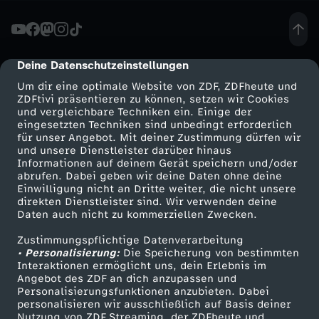
7
-
Deine Datenschutzeinstellungen
cmp-dialog-description
Um dir eine optimale Website von ZDF, ZDFheute und
T
ZDFtivi präsentieren zu können, setzen wir Cookies
und vergleichbare Techniken ein. Einige der
eingesetzten Techniken sind unbedingt erforderlich
r
für unser Angebot. Mit deiner Zustimmung dürfen wir
Mehr ZDF
Service
und unsere Dienstleister darüber hinaus
u
Informationen auf deinem Gerät speichern und/oder
ZDF-Apps
ZDFmitreden
abrufen. Dabei geben wir deine Daten ohne deine
Einwilligung nicht an Dritte weiter, die nicht unsere
m
Smart TV
Kontakt zum ZDF
direkten Dienstleister sind. Wir verwenden deine
Daten auch nicht zu kommerziellen Zwecken.
ZDFtext
Tickets
p
Zustimmungspflichtige Datenverarbeitung
Livestreams
Zuschauerservice
• Personalisierung:
Die Speicherung von bestimmten
:
Sendungen A-Z
Hilfe
Interaktionen ermöglicht uns, dein Erlebnis im
Angebot des ZDF an dich anzupassen und
TV-Programm
Personalisierungsfunktionen anzubieten. Dabei
W
personalisieren wir ausschließlich auf Basis deiner
Nutzung von ZDF Streaming, der ZDFheute und