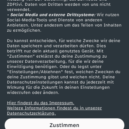
ZDFtivi. Daten von Dritten werden von uns nicht
a
Das ZDF
verwendet.
• Social Media und externe Drittsysteme:
Wir nutzen
ZDF Unternehmen
r
Social-Media-Tools und Dienste von anderen
Anbietern. Unter anderem um das Teilen von Inhalten
Karriere
zu ermöglichen.
t
Presseportal
Du kannst entscheiden, für welche Zwecke wir deine
ZDF goes Schule
Daten speichern und verarbeiten dürfen. Dies
e
betrifft nur dein aktuell genutztes Gerät. Mit
Werbefernsehen
"Zustimmen" erklärst du deine Zustimmung zu
n
unserer Datenverarbeitung, für die wir deine
Mainzelmännchen
Einwilligung benötigen. Oder du legst unter
"Einstellungen/Ablehnen" fest, welchen Zwecken du
a
deine Zustimmung gibst und welchen nicht. Deine
Datenschutzeinstellungen kannst du jederzeit mit
Wirkung für die Zukunft in deinen Einstellungen
u
widerrufen oder ändern.
f
Hier findest du das Impressum.
Partner
Weitere Informationen findest du in unserer
Datenschutzerklärung.
M
Zustimmen