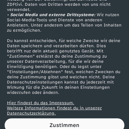
ZDFtivi. Daten von Dritten werden von uns nicht
i
Das ZDF
verwendet.
• Social Media und externe Drittsysteme:
Wir nutzen
ZDF Unternehmen
t
Social-Media-Tools und Dienste von anderen
Anbietern. Unter anderem um das Teilen von Inhalten
Karriere
zu ermöglichen.
z
Presseportal
Du kannst entscheiden, für welche Zwecke wir deine
ZDF goes Schule
Daten speichern und verarbeiten dürfen. Dies
u
betrifft nur dein aktuell genutztes Gerät. Mit
Werbefernsehen
"Zustimmen" erklärst du deine Zustimmung zu
n
unserer Datenverarbeitung, für die wir deine
Mainzelmännchen
Einwilligung benötigen. Oder du legst unter
"Einstellungen/Ablehnen" fest, welchen Zwecken du
g
deine Zustimmung gibst und welchen nicht. Deine
Datenschutzeinstellungen kannst du jederzeit mit
Wirkung für die Zukunft in deinen Einstellungen
"
widerrufen oder ändern.
Z
Hier findest du das Impressum.
Partner
Weitere Informationen findest du in unserer
Datenschutzerklärung.
e
Zustimmen