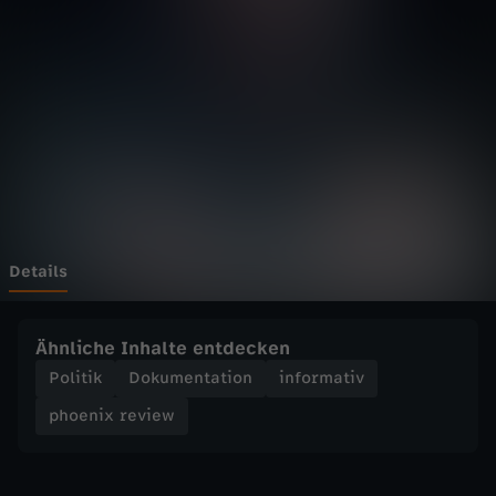
r
e
v
i
e
w
Details
-
Ähnliche Inhalte entdecken
2
Politik
Dokumentation
informativ
phoenix review
0
2