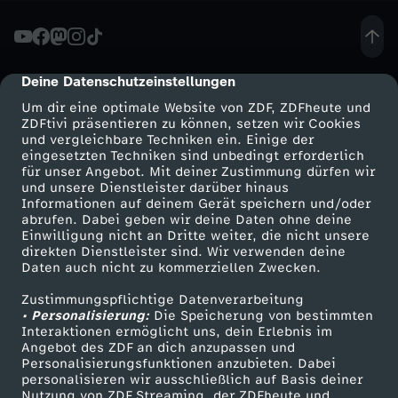
2
-
Deine Datenschutzeinstellungen
cmp-dialog-description
Um dir eine optimale Website von ZDF, ZDFheute und
S
ZDFtivi präsentieren zu können, setzen wir Cookies
und vergleichbare Techniken ein. Einige der
eingesetzten Techniken sind unbedingt erforderlich
o
für unser Angebot. Mit deiner Zustimmung dürfen wir
Mehr ZDF
Service
und unsere Dienstleister darüber hinaus
n
Informationen auf deinem Gerät speichern und/oder
ZDF-Apps
ZDFmitreden
abrufen. Dabei geben wir deine Daten ohne deine
Einwilligung nicht an Dritte weiter, die nicht unsere
d
Smart TV
Kontakt zum ZDF
direkten Dienstleister sind. Wir verwenden deine
Daten auch nicht zu kommerziellen Zwecken.
ZDFtext
Tickets
e
Zustimmungspflichtige Datenverarbeitung
Livestreams
Zuschauerservice
• Personalisierung:
Die Speicherung von bestimmten
r
Sendungen A-Z
Hilfe
Interaktionen ermöglicht uns, dein Erlebnis im
Angebot des ZDF an dich anzupassen und
TV-Programm
Personalisierungsfunktionen anzubieten. Dabei
s
personalisieren wir ausschließlich auf Basis deiner
Nutzung von ZDF Streaming, der ZDFheute und