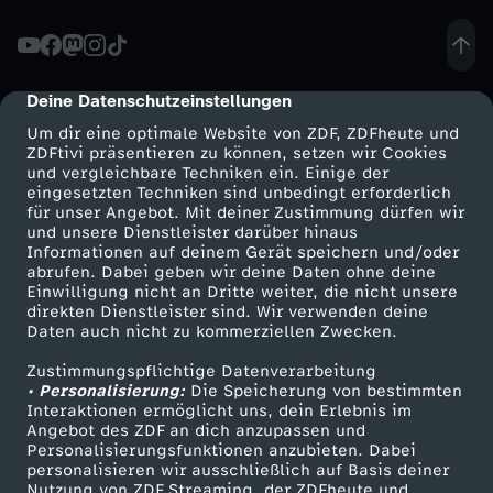
1
1
Deine Datenschutzeinstellungen
cmp-dialog-description
Um dir eine optimale Website von ZDF, ZDFheute und
.
ZDFtivi präsentieren zu können, setzen wir Cookies
und vergleichbare Techniken ein. Einige der
eingesetzten Techniken sind unbedingt erforderlich
1
für unser Angebot. Mit deiner Zustimmung dürfen wir
Mehr ZDF
Service
und unsere Dienstleister darüber hinaus
5
Informationen auf deinem Gerät speichern und/oder
ZDF-Apps
ZDFmitreden
abrufen. Dabei geben wir deine Daten ohne deine
Einwilligung nicht an Dritte weiter, die nicht unsere
-
Smart TV
Kontakt zum ZDF
direkten Dienstleister sind. Wir verwenden deine
Daten auch nicht zu kommerziellen Zwecken.
ZDFtext
Tickets
H
Zustimmungspflichtige Datenverarbeitung
Livestreams
Zuschauerservice
• Personalisierung:
Die Speicherung von bestimmten
i
Sendungen A-Z
Hilfe
Interaktionen ermöglicht uns, dein Erlebnis im
Angebot des ZDF an dich anzupassen und
TV-Programm
Personalisierungsfunktionen anzubieten. Dabei
s
personalisieren wir ausschließlich auf Basis deiner
Nutzung von ZDF Streaming, der ZDFheute und