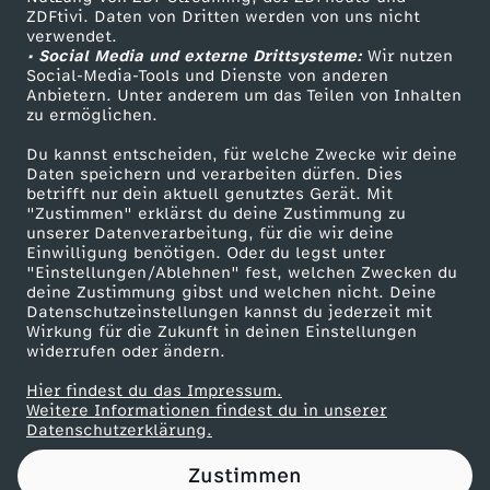
ZDFtivi. Daten von Dritten werden von uns nicht
t
Das ZDF
verwendet.
• Social Media und externe Drittsysteme:
Wir nutzen
ZDF Unternehmen
o
Social-Media-Tools und Dienste von anderen
Anbietern. Unter anderem um das Teilen von Inhalten
Karriere
zu ermöglichen.
r
Presseportal
Du kannst entscheiden, für welche Zwecke wir deine
ZDF goes Schule
Daten speichern und verarbeiten dürfen. Dies
i
betrifft nur dein aktuell genutztes Gerät. Mit
Werbefernsehen
"Zustimmen" erklärst du deine Zustimmung zu
s
unserer Datenverarbeitung, für die wir deine
Mainzelmännchen
Einwilligung benötigen. Oder du legst unter
"Einstellungen/Ablehnen" fest, welchen Zwecken du
c
deine Zustimmung gibst und welchen nicht. Deine
Datenschutzeinstellungen kannst du jederzeit mit
Wirkung für die Zukunft in deinen Einstellungen
h
widerrufen oder ändern.
e
Hier findest du das Impressum.
Partner
Weitere Informationen findest du in unserer
Datenschutzerklärung.
D
Zustimmen