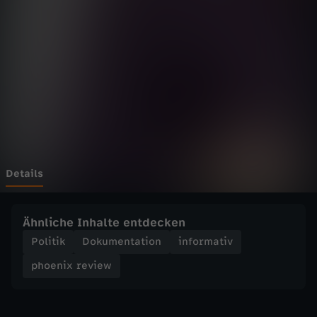
r
e
v
i
e
w
Details
-
Ähnliche Inhalte entdecken
2
Politik
Dokumentation
informativ
phoenix review
5
.