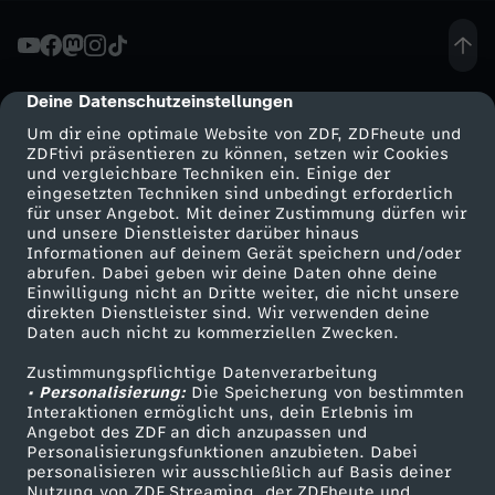
0
1
Deine Datenschutzeinstellungen
cmp-dialog-description
Um dir eine optimale Website von ZDF, ZDFheute und
.
ZDFtivi präsentieren zu können, setzen wir Cookies
und vergleichbare Techniken ein. Einige der
eingesetzten Techniken sind unbedingt erforderlich
2
für unser Angebot. Mit deiner Zustimmung dürfen wir
Mehr ZDF
Service
und unsere Dienstleister darüber hinaus
0
Informationen auf deinem Gerät speichern und/oder
ZDF-Apps
ZDFmitreden
abrufen. Dabei geben wir deine Daten ohne deine
Einwilligung nicht an Dritte weiter, die nicht unsere
1
Smart TV
Kontakt zum ZDF
direkten Dienstleister sind. Wir verwenden deine
Daten auch nicht zu kommerziellen Zwecken.
ZDFtext
Tickets
9
Zustimmungspflichtige Datenverarbeitung
Livestreams
Zuschauerservice
• Personalisierung:
Die Speicherung von bestimmten
-
Sendungen A-Z
Hilfe
Interaktionen ermöglicht uns, dein Erlebnis im
Angebot des ZDF an dich anzupassen und
TV-Programm
Personalisierungsfunktionen anzubieten. Dabei
S
personalisieren wir ausschließlich auf Basis deiner
Nutzung von ZDF Streaming, der ZDFheute und