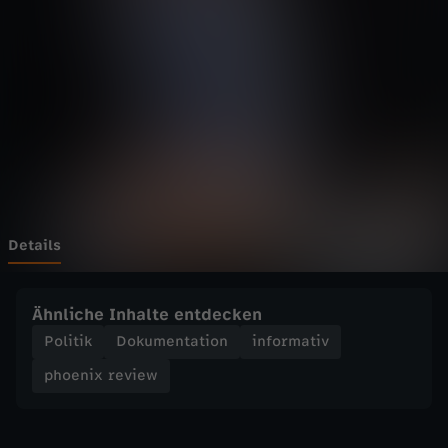
r
e
v
i
e
w
Details
-
Ähnliche Inhalte entdecken
3
Politik
Dokumentation
informativ
phoenix review
1
.