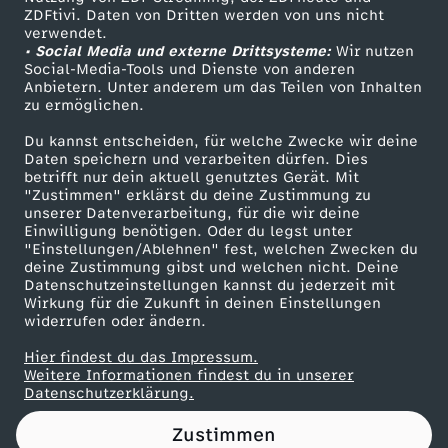
ZDFtivi. Daten von Dritten werden von uns nicht
a
Das ZDF
verwendet.
• Social Media und externe Drittsysteme:
Wir nutzen
ZDF Unternehmen
u
Social-Media-Tools und Dienste von anderen
Anbietern. Unter anderem um das Teilen von Inhalten
Karriere
zu ermöglichen.
l
Presseportal
Du kannst entscheiden, für welche Zwecke wir deine
ZDF goes Schule
Daten speichern und verarbeiten dürfen. Dies
F
betrifft nur dein aktuell genutztes Gerät. Mit
Werbefernsehen
"Zustimmen" erklärst du deine Zustimmung zu
r
unserer Datenverarbeitung, für die wir deine
Mainzelmännchen
Einwilligung benötigen. Oder du legst unter
"Einstellungen/Ablehnen" fest, welchen Zwecken du
i
deine Zustimmung gibst und welchen nicht. Deine
Datenschutzeinstellungen kannst du jederzeit mit
Wirkung für die Zukunft in deinen Einstellungen
e
widerrufen oder ändern.
d
Hier findest du das Impressum.
Partner
Weitere Informationen findest du in unserer
Datenschutzerklärung.
l
Zustimmen