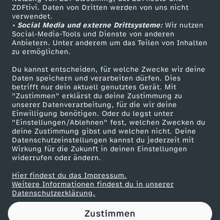
ZDFtivi. Daten von Dritten werden von uns nicht
i
Das ZDF
verwendet.
• Social Media und externe Drittsysteme:
Wir nutzen
ZDF Unternehmen
e
Social-Media-Tools und Dienste von anderen
Anbietern. Unter anderem um das Teilen von Inhalten
Karriere
zu ermöglichen.
d
Presseportal
Du kannst entscheiden, für welche Zwecke wir deine
ZDF goes Schule
Daten speichern und verarbeiten dürfen. Dies
i
betrifft nur dein aktuell genutztes Gerät. Mit
Werbefernsehen
"Zustimmen" erklärst du deine Zustimmung zu
m
unserer Datenverarbeitung, für die wir deine
Mainzelmännchen
Einwilligung benötigen. Oder du legst unter
"Einstellungen/Ablehnen" fest, welchen Zwecken du
B
deine Zustimmung gibst und welchen nicht. Deine
Datenschutzeinstellungen kannst du jederzeit mit
Wirkung für die Zukunft in deinen Einstellungen
u
widerrufen oder ändern.
n
Hier findest du das Impressum.
Partner
Weitere Informationen findest du in unserer
Datenschutzerklärung.
d
Zustimmen