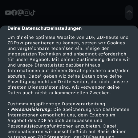
a
h
Deine Datenschutzeinstellungen
cmp-dialog-description
Um dir eine optimale Website von ZDF, ZDFheute und
r
ZDFtivi präsentieren zu können, setzen wir Cookies
und vergleichbare Techniken ein. Einige der
eingesetzten Techniken sind unbedingt erforderlich
e
für unser Angebot. Mit deiner Zustimmung dürfen wir
Mehr ZDF
Service
und unsere Dienstleister darüber hinaus
M
Informationen auf deinem Gerät speichern und/oder
ZDF-Apps
ZDFmitreden
abrufen. Dabei geben wir deine Daten ohne deine
Einwilligung nicht an Dritte weiter, die nicht unsere
i
Smart TV
Kontakt zum ZDF
direkten Dienstleister sind. Wir verwenden deine
Daten auch nicht zu kommerziellen Zwecken.
ZDFtext
Tickets
t
Zustimmungspflichtige Datenverarbeitung
Livestreams
Zuschauerservice
• Personalisierung:
Die Speicherung von bestimmten
g
Sendungen A-Z
Hilfe
Interaktionen ermöglicht uns, dein Erlebnis im
Angebot des ZDF an dich anzupassen und
TV-Programm
Personalisierungsfunktionen anzubieten. Dabei
l
personalisieren wir ausschließlich auf Basis deiner
Nutzung von ZDF Streaming, der ZDFheute und