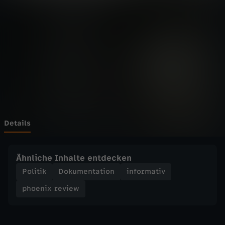
r
Wechseln zu: ZDFheute
e
v
i
e
w
Details
-
Ähnliche Inhalte entdecken
5
Politik
Dokumentation
informativ
phoenix review
0
J