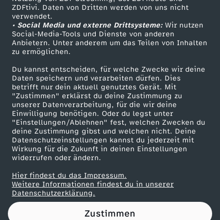
ZDFtivi. Daten von Dritten werden von uns nicht
N
Das ZDF
verwendet.
• Social Media und externe Drittsysteme:
Wir nutzen
ZDF Unternehmen
a
Social-Media-Tools und Dienste von anderen
Anbietern. Unter anderem um das Teilen von Inhalten
Karriere
zu ermöglichen.
t
Presseportal
Du kannst entscheiden, für welche Zwecke wir deine
ZDF goes Schule
Daten speichern und verarbeiten dürfen. Dies
i
betrifft nur dein aktuell genutztes Gerät. Mit
Werbefernsehen
"Zustimmen" erklärst du deine Zustimmung zu
o
unserer Datenverarbeitung, für die wir deine
Mainzelmännchen
Einwilligung benötigen. Oder du legst unter
"Einstellungen/Ablehnen" fest, welchen Zwecken du
n
deine Zustimmung gibst und welchen nicht. Deine
Datenschutzeinstellungen kannst du jederzeit mit
Wirkung für die Zukunft in deinen Einstellungen
i
widerrufen oder ändern.
s
Hier findest du das Impressum.
Partner
Weitere Informationen findest du in unserer
Datenschutzerklärung.
t
Zustimmen