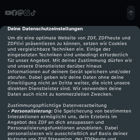
S
c
Deine Datenschutzeinstellungen
cmp-dialog-description
Um dir eine optimale Website von ZDF, ZDFheute und
h
ZDFtivi präsentieren zu können, setzen wir Cookies
und vergleichbare Techniken ein. Einige der
eingesetzten Techniken sind unbedingt erforderlich
u
für unser Angebot. Mit deiner Zustimmung dürfen wir
Mehr ZDF
Service
und unsere Dienstleister darüber hinaus
l
Informationen auf deinem Gerät speichern und/oder
ZDF-Apps
ZDFmitreden
abrufen. Dabei geben wir deine Daten ohne deine
Einwilligung nicht an Dritte weiter, die nicht unsere
e
Smart TV
Kontakt zum ZDF
direkten Dienstleister sind. Wir verwenden deine
Daten auch nicht zu kommerziellen Zwecken.
ZDFtext
Tickets
d
Zustimmungspflichtige Datenverarbeitung
Livestreams
Zuschauerservice
• Personalisierung:
Die Speicherung von bestimmten
e
Sendungen A-Z
Hilfe
Interaktionen ermöglicht uns, dein Erlebnis im
Angebot des ZDF an dich anzupassen und
TV-Programm
Personalisierungsfunktionen anzubieten. Dabei
r
personalisieren wir ausschließlich auf Basis deiner
Nutzung von ZDF Streaming, der ZDFheute und