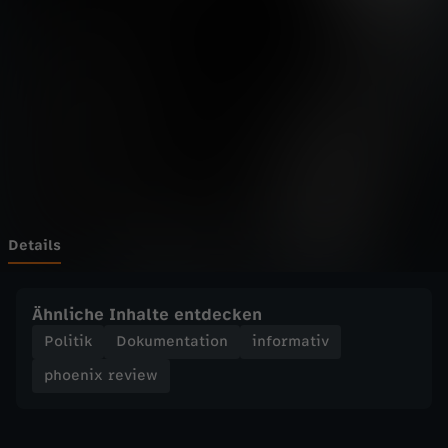
r
e
v
i
e
w
Details
-
Ähnliche Inhalte entdecken
D
Politik
Dokumentation
informativ
phoenix review
i
e