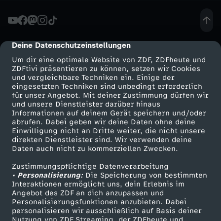
z
t
Deine Datenschutzeinstellungen
cmp-dialog-description
Um dir eine optimale Website von ZDF, ZDFheute und
a
ZDFtivi präsentieren zu können, setzen wir Cookies
und vergleichbare Techniken ein. Einige der
eingesetzten Techniken sind unbedingt erforderlich
g
für unser Angebot. Mit deiner Zustimmung dürfen wir
Mehr ZDF
Service
und unsere Dienstleister darüber hinaus
s
Informationen auf deinem Gerät speichern und/oder
ZDF-Apps
ZDFmitreden
abrufen. Dabei geben wir deine Daten ohne deine
Einwilligung nicht an Dritte weiter, die nicht unsere
s
Smart TV
Kontakt zum ZDF
direkten Dienstleister sind. Wir verwenden deine
Daten auch nicht zu kommerziellen Zwecken.
ZDFtext
Tickets
c
Zustimmungspflichtige Datenverarbeitung
Livestreams
Zuschauerservice
• Personalisierung:
Die Speicherung von bestimmten
h
Sendungen A-Z
Hilfe
Interaktionen ermöglicht uns, dein Erlebnis im
Angebot des ZDF an dich anzupassen und
TV-Programm
Personalisierungsfunktionen anzubieten. Dabei
u
personalisieren wir ausschließlich auf Basis deiner
Nutzung von ZDF Streaming, der ZDFheute und