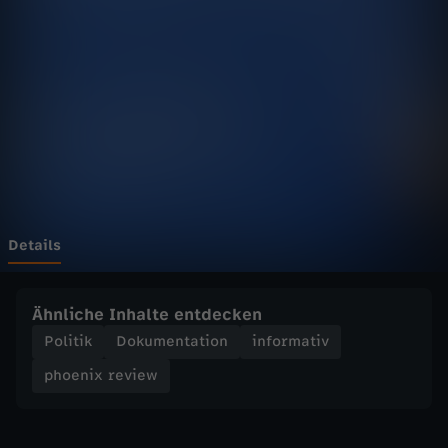
r
e
v
i
e
w
Details
-
Ähnliche Inhalte entdecken
G
Politik
Dokumentation
informativ
phoenix review
a
n