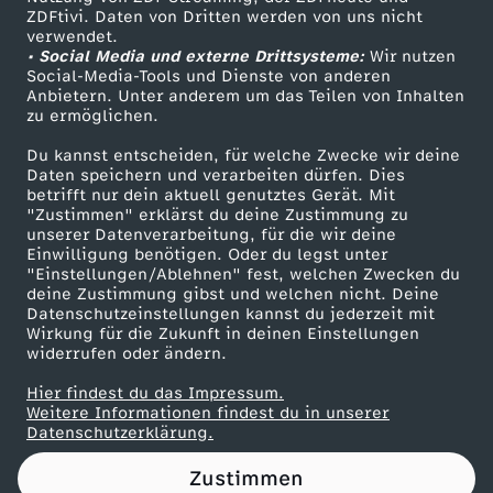
ZDFtivi. Daten von Dritten werden von uns nicht
l
Das ZDF
verwendet.
• Social Media und externe Drittsysteme:
Wir nutzen
ZDF Unternehmen
-
Social-Media-Tools und Dienste von anderen
Anbietern. Unter anderem um das Teilen von Inhalten
Karriere
zu ermöglichen.
K
Presseportal
Du kannst entscheiden, für welche Zwecke wir deine
ZDF goes Schule
Daten speichern und verarbeiten dürfen. Dies
o
betrifft nur dein aktuell genutztes Gerät. Mit
Werbefernsehen
"Zustimmen" erklärst du deine Zustimmung zu
n
unserer Datenverarbeitung, für die wir deine
Mainzelmännchen
Einwilligung benötigen. Oder du legst unter
"Einstellungen/Ablehnen" fest, welchen Zwecken du
g
deine Zustimmung gibst und welchen nicht. Deine
Datenschutzeinstellungen kannst du jederzeit mit
Wirkung für die Zukunft in deinen Einstellungen
r
widerrufen oder ändern.
e
Hier findest du das Impressum.
Partner
Weitere Informationen findest du in unserer
Datenschutzerklärung.
s
Zustimmen