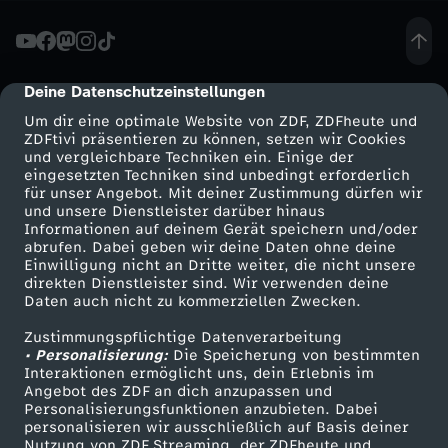
t
o
Deine Datenschutzeinstellungen
cmp-dialog-description
Um dir eine optimale Website von ZDF, ZDFheute und
r
ZDFtivi präsentieren zu können, setzen wir Cookies
und vergleichbare Techniken ein. Einige der
eingesetzten Techniken sind unbedingt erforderlich
i
für unser Angebot. Mit deiner Zustimmung dürfen wir
Mehr ZDF
Service
und unsere Dienstleister darüber hinaus
s
Informationen auf deinem Gerät speichern und/oder
ZDF-Apps
ZDFmitreden
abrufen. Dabei geben wir deine Daten ohne deine
Einwilligung nicht an Dritte weiter, die nicht unsere
c
Smart TV
Kontakt zum ZDF
direkten Dienstleister sind. Wir verwenden deine
Daten auch nicht zu kommerziellen Zwecken.
ZDFtext
Tickets
h
Zustimmungspflichtige Datenverarbeitung
Livestreams
Zuschauerservice
• Personalisierung:
Die Speicherung von bestimmten
e
Sendungen A-Z
Hilfe
Interaktionen ermöglicht uns, dein Erlebnis im
Angebot des ZDF an dich anzupassen und
TV-Programm
Personalisierungsfunktionen anzubieten. Dabei
s
personalisieren wir ausschließlich auf Basis deiner
Nutzung von ZDF Streaming, der ZDFheute und