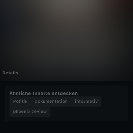
r
e
v
i
e
w
Details
-
Ähnliche Inhalte entdecken
H
Politik
Dokumentation
informativ
phoenix review
i
s