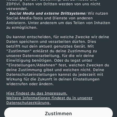
ZDFtivi. Daten von Dritten werden von uns nicht
F
Das ZDF
verwendet.
• Social Media und externe Drittsysteme:
Wir nutzen
ZDF Unternehmen
r
Social-Media-Tools und Dienste von anderen
Anbietern. Unter anderem um das Teilen von Inhalten
Karriere
zu ermöglichen.
i
Presseportal
Du kannst entscheiden, für welche Zwecke wir deine
ZDF goes Schule
Daten speichern und verarbeiten dürfen. Dies
e
betrifft nur dein aktuell genutztes Gerät. Mit
Werbefernsehen
"Zustimmen" erklärst du deine Zustimmung zu
d
unserer Datenverarbeitung, für die wir deine
Mainzelmännchen
Einwilligung benötigen. Oder du legst unter
"Einstellungen/Ablehnen" fest, welchen Zwecken du
e
deine Zustimmung gibst und welchen nicht. Deine
Datenschutzeinstellungen kannst du jederzeit mit
Wirkung für die Zukunft in deinen Einstellungen
n
widerrufen oder ändern.
s
Hier findest du das Impressum.
Partner
Weitere Informationen findest du in unserer
Datenschutzerklärung.
g
Zustimmen