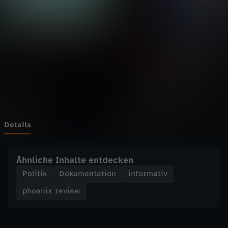
r
Wechseln zu: ZDFheute
e
v
i
e
w
Details
-
Ähnliche Inhalte entdecken
S
Politik
Dokumentation
informativ
phoenix review
ü
s