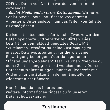
ZDFtivi. Daten von Dritten werden von uns nicht
r
Das ZDF
verwendet.
• Social Media und externe Drittsysteme:
Wir nutzen
ZDF Unternehmen
l
Social-Media-Tools und Dienste von anderen
Anbietern. Unter anderem um das Teilen von Inhalten
Karriere
zu ermöglichen.
a
Presseportal
Du kannst entscheiden, für welche Zwecke wir deine
ZDF goes Schule
Daten speichern und verarbeiten dürfen. Dies
m
betrifft nur dein aktuell genutztes Gerät. Mit
Werbefernsehen
"Zustimmen" erklärst du deine Zustimmung zu
e
unserer Datenverarbeitung, für die wir deine
Mainzelmännchen
Einwilligung benötigen. Oder du legst unter
"Einstellungen/Ablehnen" fest, welchen Zwecken du
n
deine Zustimmung gibst und welchen nicht. Deine
Datenschutzeinstellungen kannst du jederzeit mit
Wirkung für die Zukunft in deinen Einstellungen
t
widerrufen oder ändern.
s
Hier findest du das Impressum.
Partner
Weitere Informationen findest du in unserer
Datenschutzerklärung.
r
Zustimmen