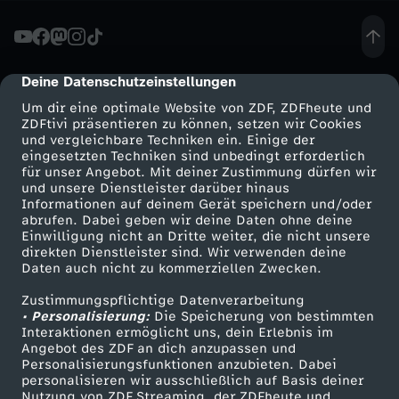
s
m
Deine Datenschutzeinstellungen
cmp-dialog-description
Um dir eine optimale Website von ZDF, ZDFheute und
u
ZDFtivi präsentieren zu können, setzen wir Cookies
und vergleichbare Techniken ein. Einige der
eingesetzten Techniken sind unbedingt erforderlich
t
für unser Angebot. Mit deiner Zustimmung dürfen wir
Mehr ZDF
Service
und unsere Dienstleister darüber hinaus
h
Informationen auf deinem Gerät speichern und/oder
ZDF-Apps
ZDFmitreden
abrufen. Dabei geben wir deine Daten ohne deine
Einwilligung nicht an Dritte weiter, die nicht unsere
z
Smart TV
Kontakt zum ZDF
direkten Dienstleister sind. Wir verwenden deine
Daten auch nicht zu kommerziellen Zwecken.
ZDFtext
Tickets
u
Zustimmungspflichtige Datenverarbeitung
Livestreams
Zuschauerservice
• Personalisierung:
Die Speicherung von bestimmten
P
Sendungen A-Z
Hilfe
Interaktionen ermöglicht uns, dein Erlebnis im
Angebot des ZDF an dich anzupassen und
TV-Programm
Personalisierungsfunktionen anzubieten. Dabei
a
personalisieren wir ausschließlich auf Basis deiner
Nutzung von ZDF Streaming, der ZDFheute und