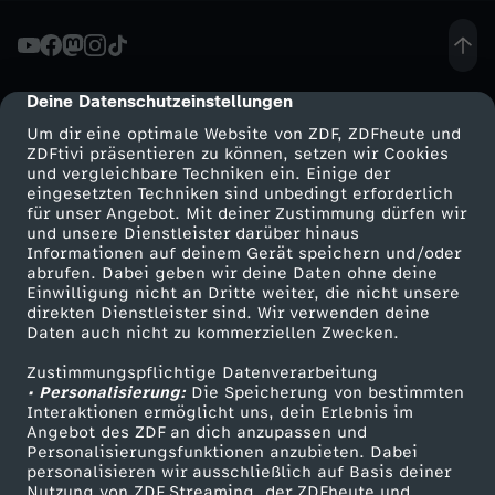
i
n
Deine Datenschutzeinstellungen
cmp-dialog-description
Um dir eine optimale Website von ZDF, ZDFheute und
f
ZDFtivi präsentieren zu können, setzen wir Cookies
und vergleichbare Techniken ein. Einige der
eingesetzten Techniken sind unbedingt erforderlich
ü
für unser Angebot. Mit deiner Zustimmung dürfen wir
Mehr ZDF
Service
und unsere Dienstleister darüber hinaus
h
Informationen auf deinem Gerät speichern und/oder
ZDF-Apps
ZDFmitreden
abrufen. Dabei geben wir deine Daten ohne deine
Einwilligung nicht an Dritte weiter, die nicht unsere
r
Smart TV
Kontakt zum ZDF
direkten Dienstleister sind. Wir verwenden deine
Daten auch nicht zu kommerziellen Zwecken.
ZDFtext
Tickets
t
Zustimmungspflichtige Datenverarbeitung
Livestreams
Zuschauerservice
• Personalisierung:
Die Speicherung von bestimmten
F
Sendungen A-Z
Hilfe
Interaktionen ermöglicht uns, dein Erlebnis im
Angebot des ZDF an dich anzupassen und
TV-Programm
Personalisierungsfunktionen anzubieten. Dabei
r
personalisieren wir ausschließlich auf Basis deiner
Nutzung von ZDF Streaming, der ZDFheute und