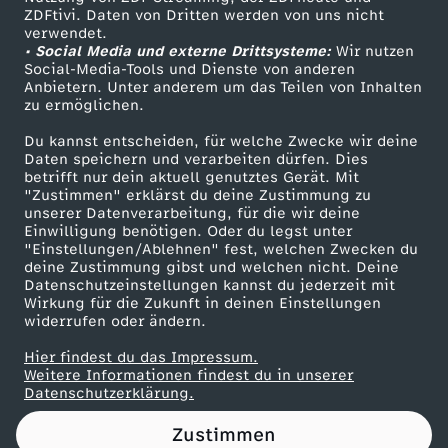
ZDFtivi. Daten von Dritten werden von uns nicht
a
Das ZDF
verwendet.
• Social Media und externe Drittsysteme:
Wir nutzen
ZDF Unternehmen
n
Social-Media-Tools und Dienste von anderen
Anbietern. Unter anderem um das Teilen von Inhalten
Karriere
zu ermöglichen.
z
Presseportal
Du kannst entscheiden, für welche Zwecke wir deine
ZDF goes Schule
Daten speichern und verarbeiten dürfen. Dies
i
betrifft nur dein aktuell genutztes Gerät. Mit
Werbefernsehen
"Zustimmen" erklärst du deine Zustimmung zu
s
unserer Datenverarbeitung, für die wir deine
Mainzelmännchen
Einwilligung benötigen. Oder du legst unter
"Einstellungen/Ablehnen" fest, welchen Zwecken du
k
deine Zustimmung gibst und welchen nicht. Deine
Datenschutzeinstellungen kannst du jederzeit mit
Wirkung für die Zukunft in deinen Einstellungen
u
widerrufen oder ändern.
s
Hier findest du das Impressum.
Partner
Weitere Informationen findest du in unserer
Datenschutzerklärung.
I
Zustimmen