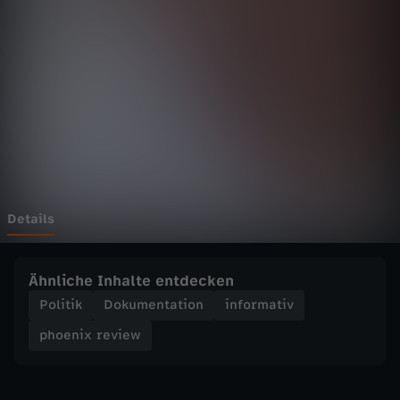
r
e
v
i
e
w
Details
-
Ähnliche Inhalte entdecken
W
Politik
Dokumentation
informativ
phoenix review
o
h