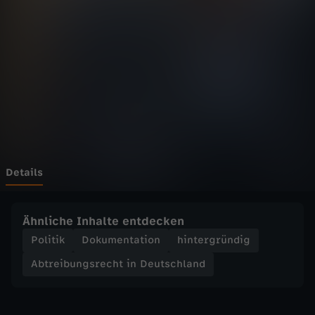
u
n
g
s
r
e
Details
c
Ähnliche Inhalte entdecken
h
Politik
Dokumentation
hintergründig
Abtreibungsrecht in Deutschland
t
i