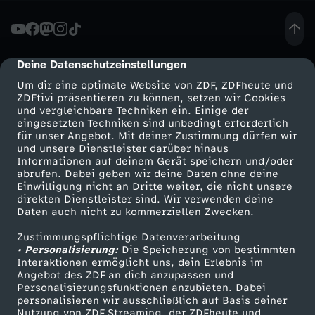
n
D
Deine Datenschutzeinstellungen
cmp-dialog-description
Um dir eine optimale Website von ZDF, ZDFheute und
e
ZDFtivi präsentieren zu können, setzen wir Cookies
und vergleichbare Techniken ein. Einige der
eingesetzten Techniken sind unbedingt erforderlich
u
für unser Angebot. Mit deiner Zustimmung dürfen wir
Mehr ZDF
Service
und unsere Dienstleister darüber hinaus
t
Informationen auf deinem Gerät speichern und/oder
ZDF-Apps
ZDFmitreden
abrufen. Dabei geben wir deine Daten ohne deine
Einwilligung nicht an Dritte weiter, die nicht unsere
s
Smart TV
Kontakt zum ZDF
direkten Dienstleister sind. Wir verwenden deine
Daten auch nicht zu kommerziellen Zwecken.
ZDFtext
Tickets
c
Zustimmungspflichtige Datenverarbeitung
Livestreams
Zuschauerservice
• Personalisierung:
Die Speicherung von bestimmten
h
Sendungen A-Z
Hilfe
Interaktionen ermöglicht uns, dein Erlebnis im
Angebot des ZDF an dich anzupassen und
TV-Programm
Personalisierungsfunktionen anzubieten. Dabei
l
personalisieren wir ausschließlich auf Basis deiner
Nutzung von ZDF Streaming, der ZDFheute und