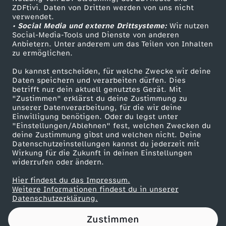
ZDFtivi. Daten von Dritten werden von uns nicht
a
Das ZDF
verwendet.
• Social Media und externe Drittsysteme:
Wir nutzen
ZDF Unternehmen
n
Social-Media-Tools und Dienste von anderen
Anbietern. Unter anderem um das Teilen von Inhalten
Karriere
zu ermöglichen.
d
Presseportal
Du kannst entscheiden, für welche Zwecke wir deine
ZDF goes Schule
Daten speichern und verarbeiten dürfen. Dies
-
betrifft nur dein aktuell genutztes Gerät. Mit
Werbefernsehen
"Zustimmen" erklärst du deine Zustimmung zu
1
unserer Datenverarbeitung, für die wir deine
Mainzelmännchen
Einwilligung benötigen. Oder du legst unter
"Einstellungen/Ablehnen" fest, welchen Zwecken du
9
deine Zustimmung gibst und welchen nicht. Deine
Datenschutzeinstellungen kannst du jederzeit mit
Wirkung für die Zukunft in deinen Einstellungen
9
widerrufen oder ändern.
9
Hier findest du das Impressum.
Partner
Weitere Informationen findest du in unserer
Datenschutzerklärung.
-
Zustimmen