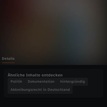
u
n
g
s
r
e
Details
c
Ähnliche Inhalte entdecken
h
Politik
Dokumentation
hintergründig
Abtreibungsrecht in Deutschland
t
i