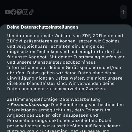
n
D
Deine Datenschutzeinstellungen
cmp-dialog-description
Um dir eine optimale Website von ZDF, ZDFheute und
e
ZDFtivi präsentieren zu können, setzen wir Cookies
und vergleichbare Techniken ein. Einige der
eingesetzten Techniken sind unbedingt erforderlich
u
für unser Angebot. Mit deiner Zustimmung dürfen wir
Mehr ZDF
Service
und unsere Dienstleister darüber hinaus
t
Informationen auf deinem Gerät speichern und/oder
ZDF-Apps
ZDFmitreden
abrufen. Dabei geben wir deine Daten ohne deine
Einwilligung nicht an Dritte weiter, die nicht unsere
s
Smart TV
Kontakt zum ZDF
direkten Dienstleister sind. Wir verwenden deine
Daten auch nicht zu kommerziellen Zwecken.
ZDFtext
Tickets
c
Zustimmungspflichtige Datenverarbeitung
Livestreams
Zuschauerservice
• Personalisierung:
Die Speicherung von bestimmten
h
Sendungen A-Z
Hilfe
Interaktionen ermöglicht uns, dein Erlebnis im
Angebot des ZDF an dich anzupassen und
TV-Programm
Personalisierungsfunktionen anzubieten. Dabei
l
personalisieren wir ausschließlich auf Basis deiner
Nutzung von ZDF Streaming, der ZDFheute und