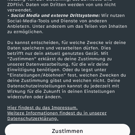
ZDFtivi. Daten von Dritten werden von uns nicht
a
Das ZDF
verwendet.
• Social Media und externe Drittsysteme:
Wir nutzen
ZDF Unternehmen
n
Social-Media-Tools und Dienste von anderen
Anbietern. Unter anderem um das Teilen von Inhalten
Karriere
zu ermöglichen.
d
Presseportal
Du kannst entscheiden, für welche Zwecke wir deine
ZDF goes Schule
Daten speichern und verarbeiten dürfen. Dies
-
betrifft nur dein aktuell genutztes Gerät. Mit
Werbefernsehen
"Zustimmen" erklärst du deine Zustimmung zu
2
unserer Datenverarbeitung, für die wir deine
Mainzelmännchen
Einwilligung benötigen. Oder du legst unter
"Einstellungen/Ablehnen" fest, welchen Zwecken du
0
deine Zustimmung gibst und welchen nicht. Deine
Datenschutzeinstellungen kannst du jederzeit mit
Wirkung für die Zukunft in deinen Einstellungen
2
widerrufen oder ändern.
2
Hier findest du das Impressum.
Partner
Weitere Informationen findest du in unserer
Datenschutzerklärung.
-
Zustimmen