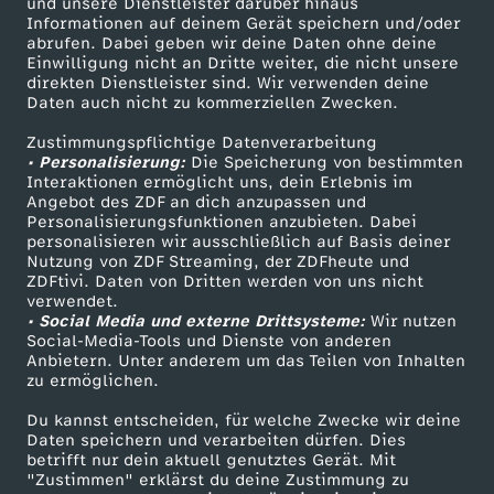
i
Mehr ZDF
Service
und unsere Dienstleister darüber hinaus
Informationen auf deinem Gerät speichern und/oder
ZDF-Apps
ZDFmitreden
abrufen. Dabei geben wir deine Daten ohne deine
a
Einwilligung nicht an Dritte weiter, die nicht unsere
Smart TV
Kontakt zum ZDF
direkten Dienstleister sind. Wir verwenden deine
Daten auch nicht zu kommerziellen Zwecken.
ZDFtext
Tickets
Zustimmungspflichtige Datenverarbeitung
Livestreams
Zuschauerservice
• Personalisierung:
Die Speicherung von bestimmten
Sendungen A-Z
Hilfe
Interaktionen ermöglicht uns, dein Erlebnis im
Angebot des ZDF an dich anzupassen und
TV-Programm
Personalisierungsfunktionen anzubieten. Dabei
personalisieren wir ausschließlich auf Basis deiner
Nutzung von ZDF Streaming, der ZDFheute und
ZDFtivi. Daten von Dritten werden von uns nicht
Das ZDF
verwendet.
• Social Media und externe Drittsysteme:
Wir nutzen
ZDF Unternehmen
Social-Media-Tools und Dienste von anderen
Anbietern. Unter anderem um das Teilen von Inhalten
Karriere
zu ermöglichen.
Presseportal
Du kannst entscheiden, für welche Zwecke wir deine
ZDF goes Schule
Daten speichern und verarbeiten dürfen. Dies
betrifft nur dein aktuell genutztes Gerät. Mit
Werbefernsehen
"Zustimmen" erklärst du deine Zustimmung zu