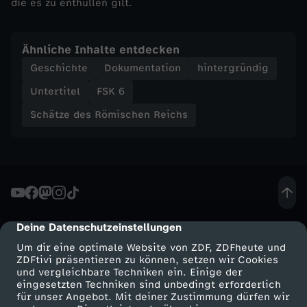
die es zu enthüllen gilt.
D
i
Ähnliche Inhalte entdecken
Geschichte
Dokumentation
hintergründig
e
Untertitel
FSK 6
V
Schätze des Römischen Reichs
i
a
A
Deine Datenschutzeinstellungen
cmp-dialog-description
p
Um dir eine optimale Website von ZDF, ZDFheute und
ZDFtivi präsentieren zu können, setzen wir Cookies
und vergleichbare Techniken ein. Einige der
p
eingesetzten Techniken sind unbedingt erforderlich
für unser Angebot. Mit deiner Zustimmung dürfen wir