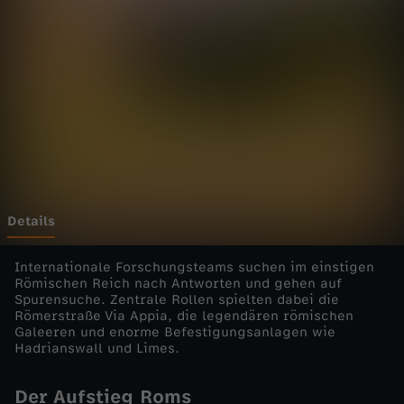
d
e
s
R
ö
m
Details
i
Internationale Forschungsteams suchen im einstigen
Römischen Reich nach Antworten und gehen auf
Spurensuche. Zentrale Rollen spielten dabei die
s
Römerstraße Via Appia, die legendären römischen
Galeeren und enorme Befestigungsanlagen wie
c
Hadrianswall und Limes.
h
Der Aufstieg Roms