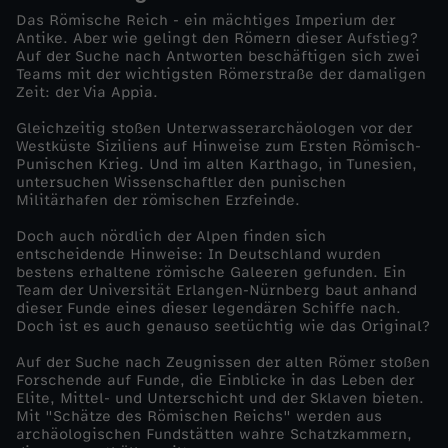
Das Römische Reich - ein mächtiges Imperium der
e
Antike. Aber wie gelingt den Römern dieser Aufstieg?
Auf der Suche nach Antworten beschäftigen sich zwei
Teams mit der wichtigsten Römerstraße der damaligen
n
Zeit: der Via Appia.
Gleichzeitig stoßen Unterwasserarchäologen vor der
R
Westküste Siziliens auf Hinweise zum Ersten Römisch-
Punischen Krieg. Und im alten Karthago, in Tunesien,
e
untersuchen Wissenschaftler den punischen
Militärhafen der römischen Erzfeinde.
i
Doch auch nördlich der Alpen finden sich
entscheidende Hinweise: In Deutschland wurden
bestens erhaltene römische Galeeren gefunden. Ein
c
Team der Universität Erlangen-Nürnberg baut anhand
dieser Funde eines dieser legendären Schiffe nach.
h
Doch ist es auch genauso seetüchtig wie das Original?
Auf der Suche nach Zeugnissen der alten Römer stoßen
s
Forschende auf Funde, die Einblicke in das Leben der
Elite, Mittel- und Unterschicht und der Sklaven bieten.
Mit "Schätze des Römischen Reichs" werden aus
-
archäologischen Fundstätten wahre Schatzkammern,