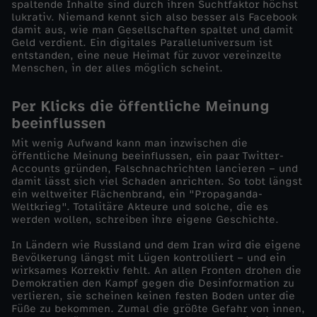
spaltende Inhalte sind durch ihren Suchtfaktor höchst
t
lukrativ. Niemand kennt sich also besser als Facebook
damit aus, wie man Gesellschaften spaltet und damit
Geld verdient. Ein digitales Paralleluniversum ist
e
entstanden, eine neue Heimat für zuvor vereinzelte
Menschen, in der alles möglich scheint.
r
Per Klicks die öffentliche Meinung
e
beeinflussen
Mit wenig Aufwand kann man inzwischen die
g
öffentliche Meinung beeinflussen, ein paar Twitter-
Accounts gründen, Falschnachrichten lancieren – und
damit lässt sich viel Schaden anrichten. So tobt längst
i
ein weltweiter Flächenbrand, ein "Propaganda-
Weltkrieg". Totalitäre Akteure und solche, die es
e
werden wollen, schreiben ihre eigene Geschichte.
In Ländern wie Russland und dem Iran wird die eigene
r
Bevölkerung längst mit Lügen kontrolliert – und ein
wirksames Korrektiv fehlt. An allen Fronten drohen die
Demokratien den Kampf gegen die Desinformation zu
e
verlieren, sie scheinen keinen festen Boden unter die
Füße zu bekommen. Zumal die größte Gefahr von innen,