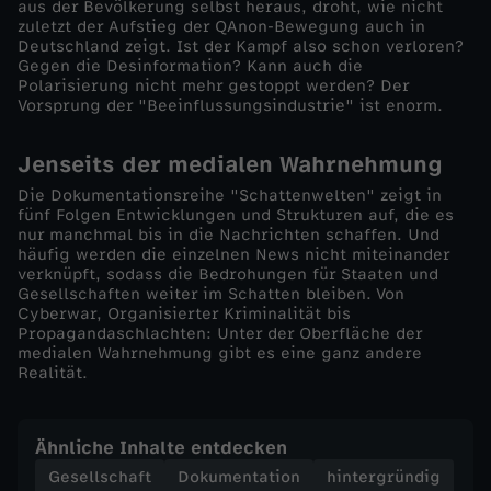
n
aus der Bevölkerung selbst heraus, droht, wie nicht
zuletzt der Aufstieg der QAnon-Bewegung auch in
Deutschland zeigt. Ist der Kampf also schon verloren?
d
Gegen die Desinformation? Kann auch die
Polarisierung nicht mehr gestoppt werden? Der
Vorsprung der "Beeinflussungsindustrie" ist enorm.
i
e
Jenseits der medialen Wahrnehmung
Die Dokumentationsreihe "Schattenwelten" zeigt in
W
fünf Folgen Entwicklungen und Strukturen auf, die es
nur manchmal bis in die Nachrichten schaffen. Und
häufig werden die einzelnen News nicht miteinander
e
verknüpft, sodass die Bedrohungen für Staaten und
Gesellschaften weiter im Schatten bleiben. Von
Cyberwar, Organisierter Kriminalität bis
l
Propagandaschlachten: Unter der Oberfläche der
medialen Wahrnehmung gibt es eine ganz andere
t
Realität.
-
Ähnliche Inhalte entdecken
D
Gesellschaft
Dokumentation
hintergründig