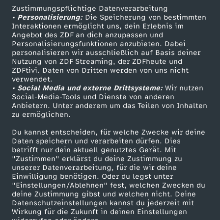
Zustimmungspflichtige Datenverarbeitung
d
Livestreams
Zuschauerservice
• Personalisierung:
Die Speicherung von bestimmten
Sendungen A-Z
Hilfe
Interaktionen ermöglicht uns, dein Erlebnis im
i
Angebot des ZDF an dich anzupassen und
TV-Programm
Personalisierungsfunktionen anzubieten. Dabei
personalisieren wir ausschließlich auf Basis deiner
e
Nutzung von ZDF Streaming, der ZDFheute und
ZDFtivi. Daten von Dritten werden von uns nicht
Das ZDF
verwendet.
W
• Social Media und externe Drittsysteme:
Wir nutzen
ZDF Unternehmen
Social-Media-Tools und Dienste von anderen
a
Anbietern. Unter anderem um das Teilen von Inhalten
Karriere
zu ermöglichen.
Presseportal
h
Du kannst entscheiden, für welche Zwecke wir deine
ZDF goes Schule
Daten speichern und verarbeiten dürfen. Dies
betrifft nur dein aktuell genutztes Gerät. Mit
r
Werbefernsehen
"Zustimmen" erklärst du deine Zustimmung zu
unserer Datenverarbeitung, für die wir deine
Mainzelmännchen
h
Einwilligung benötigen. Oder du legst unter
"Einstellungen/Ablehnen" fest, welchen Zwecken du
deine Zustimmung gibst und welchen nicht. Deine
e
Datenschutzeinstellungen kannst du jederzeit mit
Wirkung für die Zukunft in deinen Einstellungen