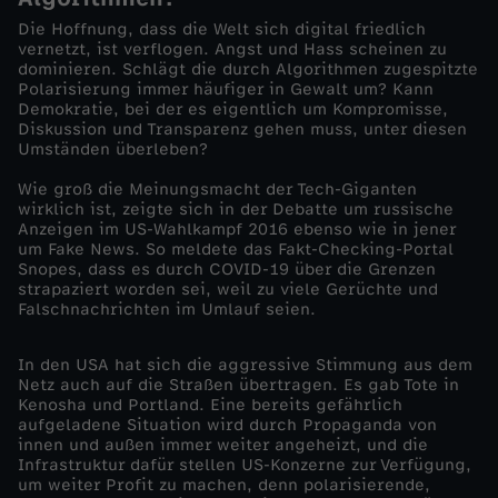
Die Hoffnung, dass die Welt sich digital friedlich
h
vernetzt, ist verflogen. Angst und Hass scheinen zu
dominieren. Schlägt die durch Algorithmen zugespitzte
Polarisierung immer häufiger in Gewalt um? Kann
e
Demokratie, bei der es eigentlich um Kompromisse,
Diskussion und Transparenz gehen muss, unter diesen
i
Umständen überleben?
Wie groß die Meinungsmacht der Tech-Giganten
m
wirklich ist, zeigte sich in der Debatte um russische
Anzeigen im US-Wahlkampf 2016 ebenso wie in jener
um Fake News. So meldete das Fakt-Checking-Portal
e
Snopes, dass es durch COVID-19 über die Grenzen
strapaziert worden sei, weil zu viele Gerüchte und
M
Falschnachrichten im Umlauf seien.
ä
In den USA hat sich die aggressive Stimmung aus dem
Netz auch auf die Straßen übertragen. Es gab Tote in
Kenosha und Portland. Eine bereits gefährlich
c
aufgeladene Situation wird durch Propaganda von
innen und außen immer weiter angeheizt, und die
h
Infrastruktur dafür stellen US-Konzerne zur Verfügung,
um weiter Profit zu machen, denn polarisierende,