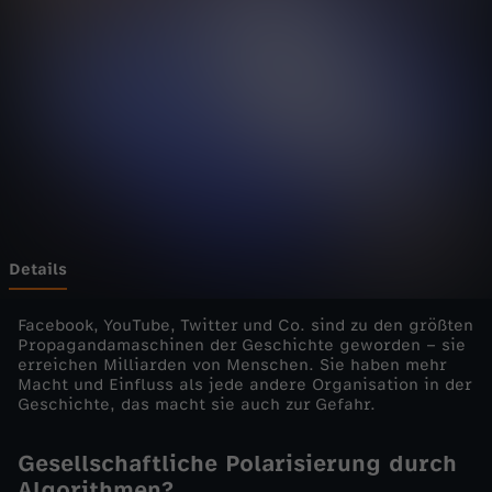
n
w
e
l
t
e
Details
n
Facebook, YouTube, Twitter und Co. sind zu den größten
Propagandamaschinen der Geschichte geworden – sie
erreichen Milliarden von Menschen. Sie haben mehr
-
Macht und Einfluss als jede andere Organisation in der
Geschichte, das macht sie auch zur Gefahr.
G
Gesellschaftliche Polarisierung durch
e
Algorithmen?