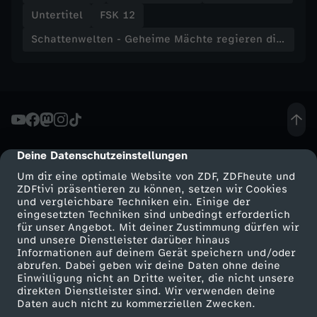
Untertitel
FSK 12
e
Schattenwelten - Geheime Mächte regieren die Welt
r
K
a
Deine Datenschutzeinstellungen
cmp-dialog-description
m
Um dir eine optimale Website von ZDF, ZDFheute und
ZDFtivi präsentieren zu können, setzen wir Cookies
p
und vergleichbare Techniken ein. Einige der
eingesetzten Techniken sind unbedingt erforderlich
für unser Angebot. Mit deiner Zustimmung dürfen wir
f
Mehr ZDF
Service
und unsere Dienstleister darüber hinaus
Informationen auf deinem Gerät speichern und/oder
u
ZDF-Apps
ZDFmitreden
abrufen. Dabei geben wir deine Daten ohne deine
Einwilligung nicht an Dritte weiter, die nicht unsere
Smart TV
Kontakt zum ZDF
direkten Dienstleister sind. Wir verwenden deine
m
Daten auch nicht zu kommerziellen Zwecken.
ZDFtext
Tickets