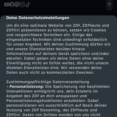
s
d
Deine Datenschutzeinstellungen
cmp-dialog-description
Um dir eine optimale Website von ZDF, ZDFheute und
e
ZDFtivi präsentieren zu können, setzen wir Cookies
und vergleichbare Techniken ein. Einige der
eingesetzten Techniken sind unbedingt erforderlich
r
für unser Angebot. Mit deiner Zustimmung dürfen wir
Mehr ZDF
Service
und unsere Dienstleister darüber hinaus
Informationen auf deinem Gerät speichern und/oder
O
ZDF-Apps
ZDFmitreden
abrufen. Dabei geben wir deine Daten ohne deine
Einwilligung nicht an Dritte weiter, die nicht unsere
Smart TV
Kontakt zum ZDF
l
direkten Dienstleister sind. Wir verwenden deine
Daten auch nicht zu kommerziellen Zwecken.
ZDFtext
Tickets
m
Zustimmungspflichtige Datenverarbeitung
Livestreams
Zuschauerservice
• Personalisierung:
Die Speicherung von bestimmten
Sendungen A-Z
Hilfe
Interaktionen ermöglicht uns, dein Erlebnis im
e
Angebot des ZDF an dich anzupassen und
TV-Programm
Personalisierungsfunktionen anzubieten. Dabei
k
personalisieren wir ausschließlich auf Basis deiner
Nutzung von ZDF Streaming, der ZDFheute und
ZDFtivi. Daten von Dritten werden von uns nicht