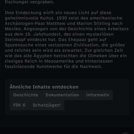
Dschungel vergraben.
e
Ihre Entdeckung wirft ein neues Licht auf diese
geheimnisvolle Kultur. 1939 reist das amerikanische
Archäologen-Paar Matthew und Marion Stirling nach
r
Mexiko. Angezogen von der Geschichte eines Arbeiters
aus dem 19. Jahrhundert, der einen mysteriösen
m
Steinkopf entdeckt hat. Das Ehepaar geht auf
Spurensuche einer verlorenen Zivilisation, die größer
und reicher sein wird als erwartet. Zur gleichen Zeit
ä
wie das alte Ägypten herrschten die Olmeken über ein
riesiges Reich in Mesoamerika und hinterlassen
faszinierende Kunstwerke für die Nachwelt.
c
h
Ähnliche Inhalte entdecken
Geschichte
Dokumentation
informativ
t
FSK 6
Schatzjäger!
n
i