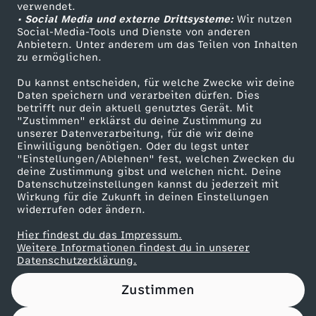
e
Das ZDF
verwendet.
• Social Media und externe Drittsysteme:
Wir nutzen
ZDF Unternehmen
Social-Media-Tools und Dienste von anderen
n
Anbietern. Unter anderem um das Teilen von Inhalten
Karriere
zu ermöglichen.
Presseportal
Du kannst entscheiden, für welche Zwecke wir deine
ZDF goes Schule
Daten speichern und verarbeiten dürfen. Dies
betrifft nur dein aktuell genutztes Gerät. Mit
Werbefernsehen
"Zustimmen" erklärst du deine Zustimmung zu
unserer Datenverarbeitung, für die wir deine
Mainzelmännchen
Einwilligung benötigen. Oder du legst unter
"Einstellungen/Ablehnen" fest, welchen Zwecken du
deine Zustimmung gibst und welchen nicht. Deine
Datenschutzeinstellungen kannst du jederzeit mit
Wirkung für die Zukunft in deinen Einstellungen
widerrufen oder ändern.
Hier findest du das Impressum.
Partner
Weitere Informationen findest du in unserer
Datenschutzerklärung.
Zustimmen