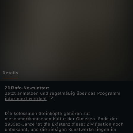
ä
g
e
r
!
-
Details
D
ZDFinfo-Newsletter:
Jetzt anmelden und regelmäßig über das Programm
informiert werden!
a
Die kolossalen Steinköpfe gehören zur
s
mesoamerikanischen Kultur der Olmeken. Ende der
1930er-Jahre ist die Existenz dieser Zivilisation noch
V
unbekannt, und die riesigen Kunstwerke liegen im