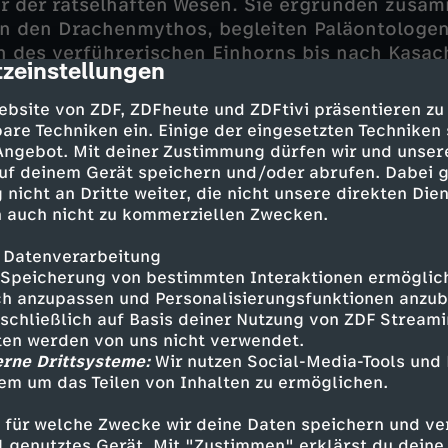
ur der rätselhaften Wesen. Sie ergründen zusa
rn den Drachenmythos, begleiten Paläontologen
n des verführerischen Einhorns bis nach Kasac
zeinstellungen
cription
h in Texas mit Jägern des blutrünstigen Ziegen
thilfe aufwendiger Animationen werden sie zum
ebsite von ZDF, ZDFheute und ZDFtivi präsentieren zu
are Techniken ein. Einige der eingesetzten Techniken
 Angebot. Mit deiner Zustimmung dürfen wir und unser
uf deinem Gerät speichern und/oder abrufen. Dabei 
eines der ältesten Fantasiewesen überhaupt. Ru
 nicht an Dritte weiter, die nicht unsere direkten Dien
auptfigur in Sagen und moderner Fantasy. Währe
 auch nicht zu kommerziellen Zwecken.
hlungen, etwa der Nibelungensage, als gefährl
 Asien eher ein Glückssymbol. Hinweise auf den 
 Datenverarbeitung
führen in Schlangengruben, zu archäologisch
Speicherung von bestimmten Interaktionen ermöglicht
h anzupassen und Personalisierungsfunktionen anzub
ch Nordafrika, in Goldminen und sogar ins In
sschließlich auf Basis deiner Nutzung von ZDF Stream
lkans.
tten werden von uns nicht verwendet.
erne Drittsysteme:
Wir nutzen Social-Media-Tools und
em um das Teilen von Inhalten zu ermöglichen.
 der Einhornlegende
 für welche Zwecke wir deine Daten speichern und ver
aft des Einhorns
glaubten die Menschen vor al
ell genutztes Gerät. Mit "Zustimmen" erklärst du dein