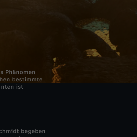
hes Phänomen
chen bestimmte
nten ist
schmidt begeben