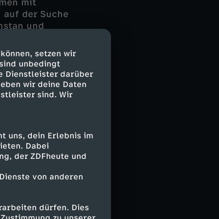
mmen mit
 auf der Suche
hstan und
saugers
 Leben erweckt.
 können, setzen wir
 sind unbedingt
e Dienstleister darüber
geben wir deine Daten
nd um die Welt
stleister sind. Wir
nd er in
icher Gegner
Ursprung des
en
 uns, dein Erlebnis im
ieten. Dabei
nere eines
ing, der ZDFheute und
 Dienste von anderen
arbeiten dürfen. Dies
lem im
e Zustimmung zu unserer