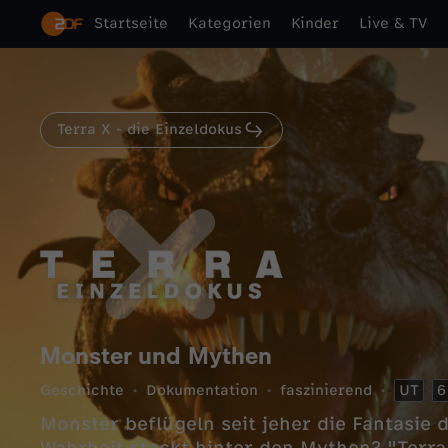
Startseite
Kategorien
Kinder
Live & TV
Terra X - die Einzeldokus
Monster und Mythen
Geschichte
Dokumentation
faszinierend
UT
6
Monster beflügeln seit jeher die Fantasie 