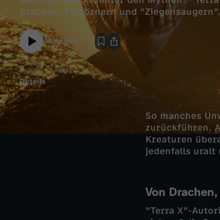
Wahrheit steckt hinter den Mythen? "Terra
Drachen, Einhörnern und "Ziegensaugern"
Abspielen
Details
So manches Unw
zurückführen. A
Kreaturen übera
jedenfalls uralt
Von Drachen,
"Terra X"-Auto