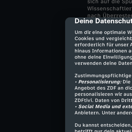
sich auf die Sp
Wissenschaftle
nach Überreste
Deine Datenschut
cmp-dialog-des
unterhalten sic
Chupacabra. Mi
Um dir eine optimale W
Cookies und vergleichb
erforderlich für unser
hinaus Informationen a
Der
Drache
ist 
ohne deine Einwilligung
spielt er die H
verwenden deine Daten
westlichen Erzä
gilt, ist er in
Zustimmungspflichtige
Drachenmythos 
• Personalisierung:
Die 
Angebot des ZDF an dic
Ausgrabungen na
personalisieren wir au
isländischen Vu
ZDFtivi. Daten von Dri
• Social Media und ext
Anbietern. Unter ander
Der Ursprung
Du kannst entscheiden,
An die
Zauberkr
betrifft nur dein aktu