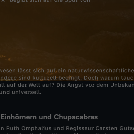
 X" begibt sich auf die Spur von
.
esen lässt sich auf ein naturwissenschaftlic
ndere sind kulturell bedingt. Doch warum tau
ll auf der Welt auf? Die Angst vor dem Unbekan
 und universell.
 Einhörnern und Chupacabras
rin Ruth Omphalius und Regisseur Carsten Gut