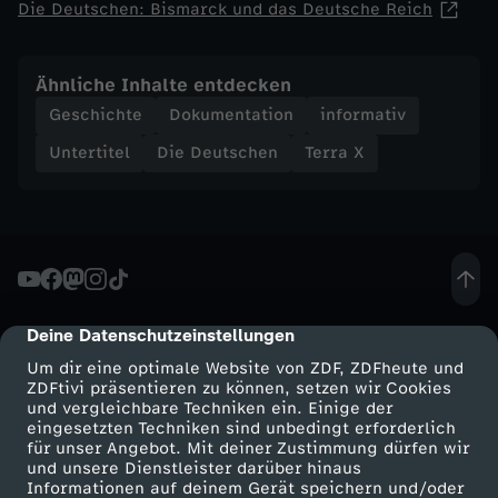
Die Deutschen: Bismarck und das Deutsche Reich
Ähnliche Inhalte entdecken
Geschichte
Dokumentation
informativ
Untertitel
Die Deutschen
Terra X
Deine Datenschutzeinstellungen
cmp-dialog-description
Um dir eine optimale Website von ZDF, ZDFheute und
ZDFtivi präsentieren zu können, setzen wir Cookies
und vergleichbare Techniken ein. Einige der
eingesetzten Techniken sind unbedingt erforderlich
für unser Angebot. Mit deiner Zustimmung dürfen wir
Mehr ZDF
Service
und unsere Dienstleister darüber hinaus
Informationen auf deinem Gerät speichern und/oder