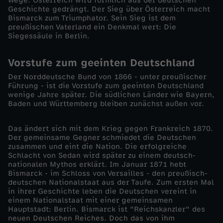
Wege. Österreich wird förmlich aus der deutschen
R
Geschichte gedrängt. Der Sieg über Österreich macht
Bismarck zum Triumphator. Sein Sieg ist dem
e
preußischen Vaterland ein Denkmal wert: Die
Siegessäule in Berlin.
i
Vorstufe zum geeinten Deutschland
c
Der Norddeutsche Bund von 1866 - unter preußischer
Führung - ist die Vorstufe zum geeinten Deutschland
wenige Jahre später. Die südlichen Länder wie Bayern,
h
Baden und Württemberg bleiben zunächst außen vor.
Das ändert sich mit dem Krieg gegen Frankreich 1870.
Der gemeinsame Gegner schmiedet die Deutschen
zusammen und eint die Nation. Die erfolgreiche
Schlacht von Sedan wird später zu einem deutsch-
nationalen Mythos erklärt. Im Januar 1871 hebt
Bismarck - im Schloss von Versailles - den preußisch-
deutschen Nationalstaat aus der Taufe. Zum ersten Mal
in ihrer Geschichte leben die Deutschen vereint in
einem Nationalstaat mit einer gemeinsamen
Hauptstadt: Berlin. Bismarck ist "Reichskanzler" des
neuen Deutschen Reiches. Doch das von ihm