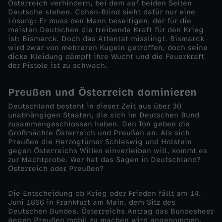
Österreich verhindern, bei dem auf beiden Seiten
Deutsche stehen. Cohen-Blind sieht dafür nur eine
a
Lösung: Er muss den Mann beseitigen, der für die
meisten Deutschen die treibende Kraft für den Krieg
ist: Bismarck. Doch das Attentat misslingt. Bismarck
r
wird zwar von mehreren Kugeln getroffen, doch seine
dicke Kleidung dämpft ihre Wucht und die Feuerkraft
c
der Pistole ist zu schwach.
k
Preußen und Österreich dominieren
Deutschland besteht in dieser Zeit aus über 30
u
unabhängigen Staaten, die sich im Deutschen Bund
zusammengeschlossen haben. Den Ton geben die
Großmächte Österreich und Preußen an. Als sich
n
Preußen die Herzogtümer Schleswig und Holstein
gegen Österreichs Willen einverleiben will, kommt es
d
zur Machtprobe. Wer hat das Sagen in Deutschland?
Österreich oder Preußen?
d
Die Entscheidung ob Krieg oder Frieden fällt am 14.
Juni 1866 in Frankfurt am Main, dem Sitz des
a
Deutschen Bundes. Österreichs Antrag das Bundesheer
gegen Preußen mobil zu machen wird angenommen.