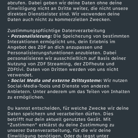
ZDF-Apps
ZDFmitreden
abrufen. Dabei geben wir deine Daten ohne deine
Einwilligung nicht an Dritte weiter, die nicht unsere
Smart TV
Kontakt zum ZDF
direkten Dienstleister sind. Wir verwenden deine
Daten auch nicht zu kommerziellen Zwecken.
ZDFtext
Tickets
Zustimmungspflichtige Datenverarbeitung
Livestreams
Zuschauerservice
• Personalisierung:
Die Speicherung von bestimmten
Sendungen A-Z
Hilfe
Interaktionen ermöglicht uns, dein Erlebnis im
Angebot des ZDF an dich anzupassen und
TV-Programm
Personalisierungsfunktionen anzubieten. Dabei
personalisieren wir ausschließlich auf Basis deiner
Nutzung von ZDF Streaming, der ZDFheute und
ZDFtivi. Daten von Dritten werden von uns nicht
Das ZDF
verwendet.
• Social Media und externe Drittsysteme:
Wir nutzen
ZDF Unternehmen
Social-Media-Tools und Dienste von anderen
Anbietern. Unter anderem um das Teilen von Inhalten
Karriere
zu ermöglichen.
Presseportal
Du kannst entscheiden, für welche Zwecke wir deine
ZDF goes Schule
Daten speichern und verarbeiten dürfen. Dies
betrifft nur dein aktuell genutztes Gerät. Mit
Werbefernsehen
"Zustimmen" erklärst du deine Zustimmung zu
unserer Datenverarbeitung, für die wir deine
Mainzelmännchen
Einwilligung benötigen. Oder du legst unter