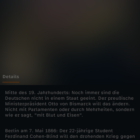
s
c
h
e
n
-
Details
B
Mitte des 19. Jahrhunderts: Noch immer sind die
Deutschen nicht in einem Staat geeint. Der preußische
Ministerpräsident Otto von Bismarck will das ändern.
i
Nicht mit Parlamenten oder durch Mehrheiten, sondern
wie er sagt, "mit Blut und Eisen".
s
Berlin am 7. Mai 1866: Der 22-jährige Student
m
Ferdinand Cohen-Blind will den drohenden Krieg gegen