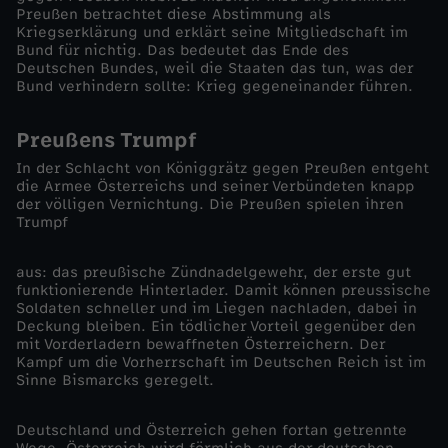
Preußen betrachtet diese Abstimmung als
s
Kriegserklärung und erklärt seine Mitgliedschaft im
Bund für nichtig. Das bedeutet das Ende des
D
Deutschen Bundes, weil die Staaten das tun, was der
Bund verhindern sollte: Krieg gegeneinander führen.
e
Preußens Trumpf
u
In der Schlacht von Königgrätz gegen Preußen entgeht
die Armee Österreichs und seiner Verbündeten knapp
der völligen Vernichtung. Die Preußen spielen ihren
t
Trumpf
s
aus: das preußische Zündnadelgewehr, der erste gut
funktionierende Hinterlader. Damit können preussische
c
Soldaten schneller und im Liegen nachladen, dabei in
Deckung bleiben. Ein tödlicher Vorteil gegenüber den
mit Vorderladern bewaffneten Österreichern. Der
h
Kampf um die Vorherrschaft im Deutschen Reich ist im
Sinne Bismarcks geregelt.
e
Deutschland und Österreich gehen fortan getrennte