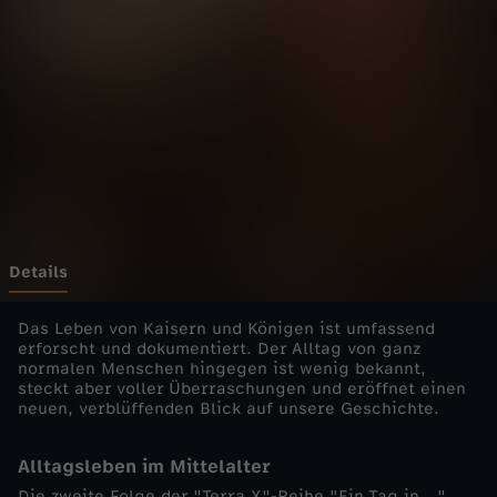
n
.
.
.
-
E
Details
i
Das Leben von Kaisern und Königen ist umfassend
erforscht und dokumentiert. Der Alltag von ganz
normalen Menschen hingegen ist wenig bekannt,
n
steckt aber voller Überraschungen und eröffnet einen
neuen, verblüffenden Blick auf unsere Geschichte.
T
Alltagsleben im Mittelalter
a
Die zweite Folge der "Terra X"-Reihe "Ein Tag in …"