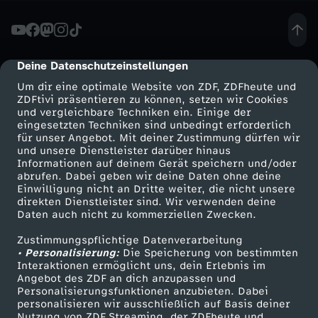
Deine Datenschutzeinstellungen
cmp-dialog-description
Um dir eine optimale Website von ZDF, ZDFheute und
ZDFtivi präsentieren zu können, setzen wir Cookies
und vergleichbare Techniken ein. Einige der
eingesetzten Techniken sind unbedingt erforderlich
für unser Angebot. Mit deiner Zustimmung dürfen wir
Mehr ZDF
Service
und unsere Dienstleister darüber hinaus
Informationen auf deinem Gerät speichern und/oder
ZDF-Apps
ZDFmitreden
abrufen. Dabei geben wir deine Daten ohne deine
Einwilligung nicht an Dritte weiter, die nicht unsere
Smart TV
Kontakt zum ZDF
direkten Dienstleister sind. Wir verwenden deine
Daten auch nicht zu kommerziellen Zwecken.
ZDFtext
Tickets
Zustimmungspflichtige Datenverarbeitung
Livestreams
Zuschauerservice
• Personalisierung:
Die Speicherung von bestimmten
Sendungen A-Z
Hilfe
Interaktionen ermöglicht uns, dein Erlebnis im
Angebot des ZDF an dich anzupassen und
TV-Programm
Personalisierungsfunktionen anzubieten. Dabei
personalisieren wir ausschließlich auf Basis deiner
Nutzung von ZDF Streaming, der ZDFheute und