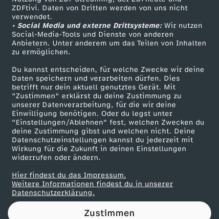
ZDFtivi. Daten von Dritten werden von uns nicht
Das ZDF
verwendet.
• Social Media und externe Drittsysteme:
Wir nutzen
ZDF Unternehmen
Social-Media-Tools und Dienste von anderen
Anbietern. Unter anderem um das Teilen von Inhalten
Karriere
zu ermöglichen.
Presseportal
Du kannst entscheiden, für welche Zwecke wir deine
ZDF goes Schule
Daten speichern und verarbeiten dürfen. Dies
betrifft nur dein aktuell genutztes Gerät. Mit
Werbefernsehen
"Zustimmen" erklärst du deine Zustimmung zu
unserer Datenverarbeitung, für die wir deine
Mainzelmännchen
Einwilligung benötigen. Oder du legst unter
"Einstellungen/Ablehnen" fest, welchen Zwecken du
deine Zustimmung gibst und welchen nicht. Deine
Datenschutzeinstellungen kannst du jederzeit mit
Wirkung für die Zukunft in deinen Einstellungen
widerrufen oder ändern.
Hier findest du das Impressum.
Partner
Weitere Informationen findest du in unserer
Datenschutzerklärung.
Zustimmen