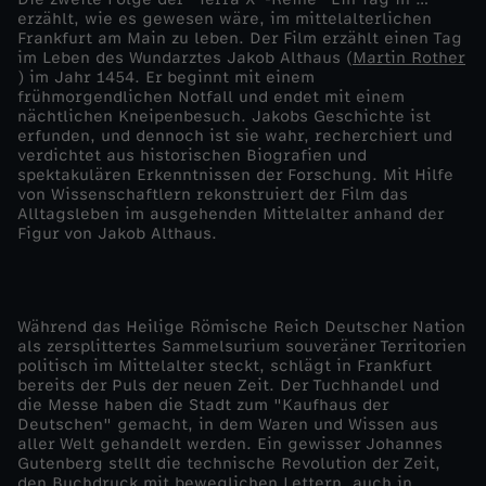
erzählt, wie es gewesen wäre, im mittelalterlichen
g
Frankfurt am Main zu leben. Der Film erzählt einen Tag
im Leben des Wundarztes Jakob Althaus (
Martin Rother
) im Jahr 1454. Er beginnt mit einem
i
frühmorgendlichen Notfall und endet mit einem
nächtlichen Kneipenbesuch. Jakobs Geschichte ist
erfunden, und dennoch ist sie wahr, recherchiert und
m
verdichtet aus historischen Biografien und
spektakulären Erkenntnissen der Forschung. Mit Hilfe
M
von Wissenschaftlern rekonstruiert der Film das
Alltagsleben im ausgehenden Mittelalter anhand der
Figur von Jakob Althaus.
i
t
Während das Heilige Römische Reich Deutscher Nation
als zersplittertes Sammelsurium souveräner Territorien
t
politisch im Mittelalter steckt, schlägt in Frankfurt
bereits der Puls der neuen Zeit. Der Tuchhandel und
e
die Messe haben die Stadt zum "Kaufhaus der
Deutschen" gemacht, in dem Waren und Wissen aus
aller Welt gehandelt werden. Ein gewisser Johannes
l
Gutenberg stellt die technische Revolution der Zeit,
den Buchdruck mit beweglichen Lettern, auch in