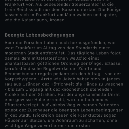
Frankfurt vor. Als bedeutender Steuerzahler ist die
a
freie Reichsstadt nur dem Kaiser untertan. Die Könige
lassen sich in Frankfurt am Main wählen und später,
l
wie die Kaiser auch, krönen.
t
Beengte Lebensbedingungen
Aber die Forscher haben auch herausgefunden, wie
e
weit Frankfurt im Alltag von den Standards einer
modernen Stadt entfernt ist. Das tägliche Leben folgt
damals dem mittelalterlichen Weltbild einer
r
unantastbaren göttlichen Ordnung der Dinge. Erlasse,
berufsständische Regelwerke der Zünfte und
Benimmbücher regeln pedantisch den Alltag - von der
Körperhygiene - Ärzte wie Jakob haben sich in jedem
Fall aus Gründen der Höflichkeit die Hände zu waschen
- bis zum Umgang mit der knöchelhoch stehenden
Kloake auf den Straßen. Hat der angesammelte Unrat
eine gewisse Höhe erreicht, wird einfach neues
Pflaster verlegt. Auf Jakobs Weg zu seinen Patienten
erlebt der Zuschauer die beengten Lebensbedingungen
in der Stadt. Trickreich bauen die Frankfurter sogar
Häuser auf Stelzen, um Wohnraum zu schaffen, ohne
wichtige Wege zu verlieren - die ersten