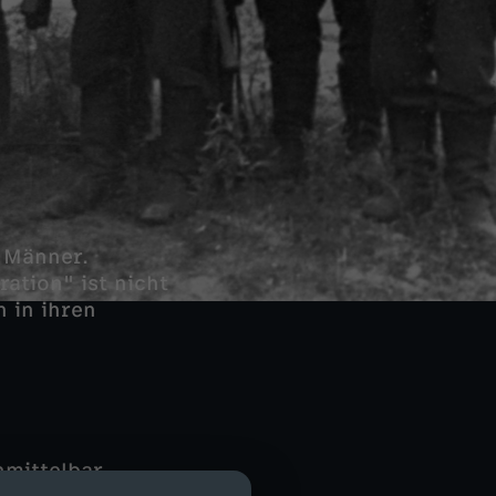
 Männer.
ation" ist nicht
 in ihren
nmittelbar