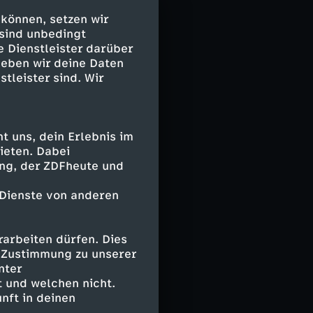
 Einblicke in
ke, schon vor
 können, setzen wir
sich bewähren,
 sind unbedingt
e Dienstleister darüber
rd – zum Helden
geben wir deine Daten
stleister sind. Wir
 um dann an der
st jeden Tag
942 fällt er –
 uns, dein Erlebnis im
lernen konnte.
ieten. Dabei
ing, der ZDFheute und
ont kämpfen.
 Dienste von anderen
h ein winziges
tlassen wird
ner in ihren
arbeiten dürfen. Dies
geprägt vom
e Zustimmung zu unserer
itet.
nter
 und welchen nicht.
nft in deinen