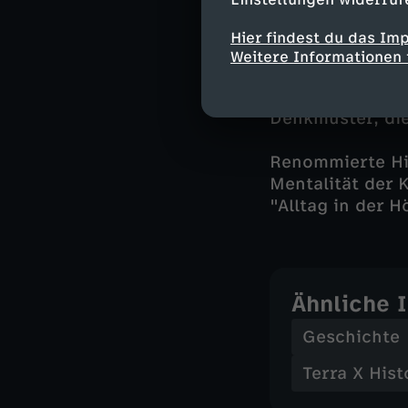
Individuelle 
Hier findest du das Im
18 Millionen Mä
Weitere Informationen 
Leben. Jeder er
repräsentative 
Denkmuster, die
Renommierte His
Mentalität der 
"Alltag in der H
Ähnliche 
Geschichte
Terra X Hist