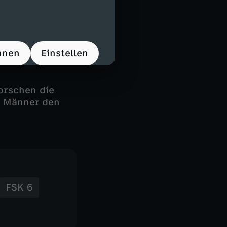
tte kam ums
er
hnen
Einstellen
ch es gibt
orschen die
e Männer den
FSK 6