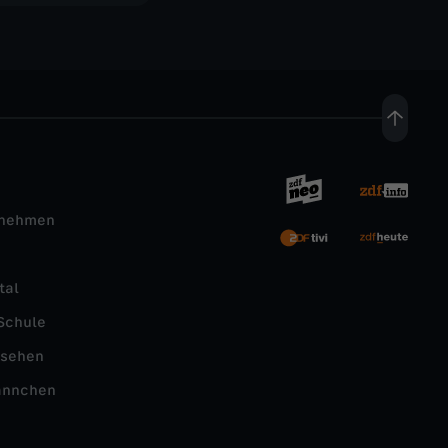
rnehmen
tal
Schule
nsehen
ännchen