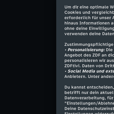
aufgeschrieben 
ihre Kriegserle
Um dir eine optimale W
dem Krieg Beruf
Cookies und vergleichb
erforderlich für unser
bemerkt aber ba
hinaus Informationen a
ist er nicht geb
ohne deine Einwilligung
verwenden deine Daten
Felix Elger ist 
Ostfront alle S
Zustimmungspflichtige
schreibt er an s
• Personalisierung:
Die 
kurz nachdem se
Angebot des ZDF an dic
personalisieren wir au
ZDFtivi. Daten von Dri
Als 18-Jähriger
• Social Media und ext
1944 gerät er i
Anbietern. Unter ander
Tagebuch weiter
und zu seiner M
Du kannst entscheiden,
schriftlichen B
betrifft nur dein aktu
Wissen der Nach
Datenverarbeitung, für 
"Einstellungen/Ablehn
Deine Datenschutzeinst
Einstellungen widerruf