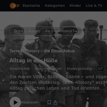
Startseite
Kategorien
Kinder
Live & TV
Terra X History - die Einzeldokus
Terra X History - die Einzeldokus
Alltag in der Hölle
Geschichte
Dokumentation
hintergründig
UT
Sie waren Väter, Brüder, Söhne – und zoge
den Zweiten Weltkrieg. "ZDF-History" erzä
Alltag zwischen Leben und Tod erlebten.
Abspielen