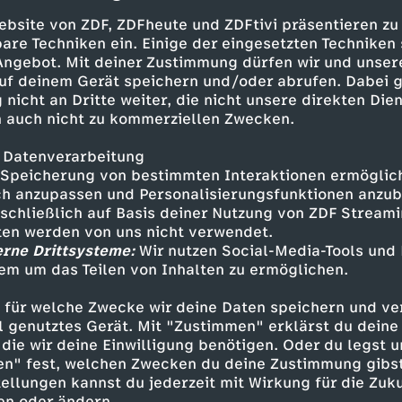
in Briefen und Tagebüchern, bieten unverstellte
bnisse der Jahre 1939 bis 1945. Siegfried Beth
ebsite von ZDF, ZDFheute und ZDFtivi präsentieren zu
ssoldat und Jagdflieger in der Luftwaffe, will 
are Techniken ein. Einige der eingesetzten Techniken
 Angebot. Mit deiner Zustimmung dürfen wir und unser
ld, dass die Angst sein ständiger Begleiter wi
uf deinem Gerät speichern und/oder abrufen. Dabei 
oren, und er schämt sich dafür.
 nicht an Dritte weiter, die nicht unsere direkten Dien
 auch nicht zu kommerziellen Zwecken.
als Besatzungssoldat fasziniert von Frankreich,
chrecken des Winterkrieges kennenzulernen – fa
 Datenverarbeitung
eine Frau und lässt sie in seine Seele blicken. 1
Speicherung von bestimmten Interaktionen ermöglicht
ine Tochter geboren wurde, die er nie kennen
h anzupassen und Personalisierungsfunktionen anzub
sschließlich auf Basis deiner Nutzung von ZDF Stream
tten werden von uns nicht verwendet.
 muss der Abiturient Walter Matte an der Ostfr
erne Drittsysteme:
Wir nutzen Social-Media-Tools und
n sowjetische Gefangenschaft und kann heimlic
em um das Teilen von Inhalten zu ermöglichen.
führen, bis er im Herbst 1945 schwer krank en
utter ins Rheinland zurückkehrt. Was diese Män
 für welche Zwecke wir deine Daten speichern und ver
ekenntnissen zum Ausdruck bringen, ist nicht 
ell genutztes Gerät. Mit "Zustimmen" erklärst du dein
kriegszeit, sondern unmittelbar und unverarbe
die wir deine Einwilligung benötigen. Oder du legst u
en" fest, welchen Zwecken du deine Zustimmung gibst
ellungen kannst du jederzeit mit Wirkung für die Zuku
en oder ändern.