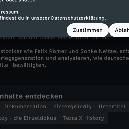
Bewältigung
pressum.
nner dienten in der Wehrmacht, fast jeder Dri
findest du in unserer Datenschutzerklärung.
lebte "seinen eigenen" Krieg – das typische od
Zustimmen
Able
Kriegserlebnis kann es deshalb kaum geben. Do
 viele Männer dieser Generation teilten.
toriker wie Felix Römer und Sönke Neitzel erf
Kriegsgeneration und analysieren, wie deutsch
ölle" bewältigten.
Inhalte entdecken
Dokumentation
hintergründig
Untertitel
ory - die Einzeldokus
Terra X History