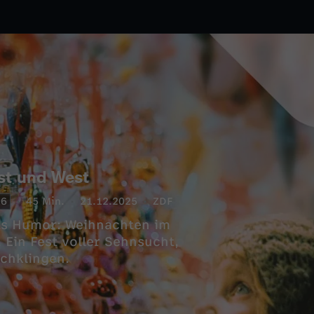
Ost und West
6
45 Min.
21.12.2025
ZDF
ots Humor: Weihnachten im
 Ein Fest voller Sehnsucht,
chklingen.