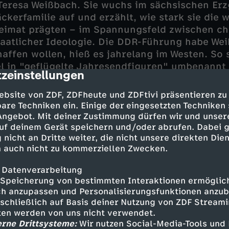
Teresa Weißbach. Sie wuchs im sächsischen Erz
äckerfamilie auf und erzählt, wie stark sie die 
eimat prägten – im Spannungsfeld zwischen chr
taatlicher Ideologie. Die DDR-Führung habe We
haffen wollen, hieß es jahrelang im Westen. So 
l in "geflügelte Jahresendfiguren" umbenannt
zeinstellungen
cription
oder handelt es sich nur um eine langlebige Le
ebsite von ZDF, ZDFheute und ZDFtivi präsentieren zu
Frank Schöbel dagegen berichtet, dass ausger
are Techniken ein. Einige der eingesetzten Techniken
ten in Familie" zur meistverkauften Schallpla
 Angebot. Mit deiner Zustimmung dürfen wir und unser
uf deinem Gerät speichern und/oder abrufen. Dabei 
ukompositionen enthielt die Scheibe auch kla
 nicht an Dritte weiter, die nicht unsere direkten Dien
nachtslieder.
 auch nicht zu kommerziellen Zwecken.
 Datenverarbeitung
nd Tradition
Speicherung von bestimmten Interaktionen ermöglicht
h anzupassen und Personalisierungsfunktionen anzub
sschließlich auf Basis deiner Nutzung von ZDF Stream
s derweil der Wohlstand, und das Fest wurde 
tten werden von uns nicht verwendet.
t. Stefan Lukschy war langjähriger Mitarbeiter
erne Drittsysteme:
Wir nutzen Social-Media-Tools und