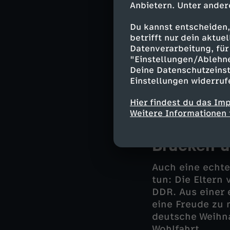
Regieassistent 
Anbietern. Unter ander
"Weihnachten be
Lebensgefühl de
Du kannst entscheiden,
betrifft nur dein aktu
den 1970er-Jah
Datenverarbeitung, für 
unter Palmen i
"Einstellungen/Ablehn
auch für die he
Deine Datenschutzeinst
die in Nürnberg
Einstellungen widerruf
Ritualen gehört
Zusammensein m
Hier findest du das Im
Weitere Informationen 
Brücken 
Auch eine echte
tun: Die Eltern
DDR. Aus einer
eine Freude zu 
deutsche Weihna
Wohlfahrt.