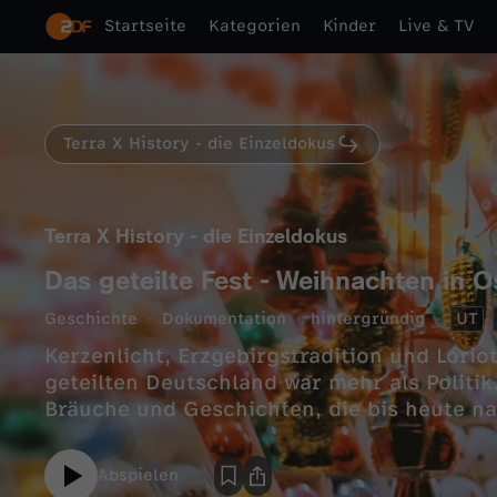
Startseite
Kategorien
Kinder
Live & TV
Terra X History - die Einzeldokus
Terra X History - die Einzeldokus
Das geteilte Fest - Weihnachten in 
Geschichte
Dokumentation
hintergründig
UT
Kerzenlicht, Erzgebirgstradition und Lori
geteilten Deutschland war mehr als Politik.
Bräuche und Geschichten, die bis heute na
Abspielen