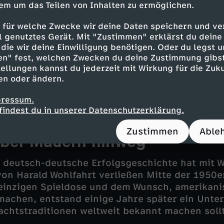
von Loriot. Er erzählt, wie Loriots berühmte Sk
em um das Teilen von Inhalten zu ermöglichen.
i Familie Hoppenstedt" entstanden und wie si
r Bundesrepublik auf den Punkt brachten. Daz
 für welche Zwecke wir deine Daten speichern und ver
ell genutztes Gerät. Mit "Zustimmen" erklärst du dein
ren manchmal auch die Flucht vor dem Fest: W
die wir deine Einwilligung benötigen. Oder du legst u
m warmen Süden – im Osten war das natürlich 
en" fest, welchen Zwecken du deine Zustimmung gibst
utige Unternehmerin und ehemalige Politikerin
ellungen kannst du jederzeit mit Wirkung für die Zuku
 aufwuchs, war das keine Option: Zu ihren wei
en oder ändern.
e der Besuch auf dem Christkindlesmarkt eben
it der Familie zu Heiligabend unter dem Chris
pressum.
findest du in unserer Datenschutzerklärung.
Zustimmen
Able
über Mauern hinweg
 deutsch-deutsche Erfolgsgeschichte hat mit 
 von Harald Wohlfahrt verließen Mitte der 1950e
 einzigen Spieldose und dem Wunsch, amerikan
machen, entstand einige Jahre später ein Unte
chtstraditionen weltweit bekannt machen sollt