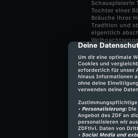
Schauspielerin 
Tochter einer B
Bräuche ihrer H
Tradition und s
eigentlich absc
Weihnachtsenge
Deine Datenschut
cmp-dialog-des
das wirklich – 
Um dir eine optimale W
Schlagersänger 
Cookies und vergleichb
Album "Weihnach
erforderlich für unser
hinaus Informationen a
wurde. Neben Ne
ohne deine Einwilligung
christliche Weih
verwenden deine Daten
Zustimmungspflichtige
Kommerz u
• Personalisierung:
Die 
Angebot des ZDF an dic
personalisieren wir au
Im Westen wuch
ZDFtivi. Daten von Dri
kommerzialisier
• Social Media und ext