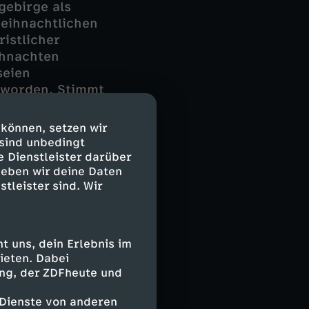
gebirge als
weihnachtlichen
istlicher
ihnachten
seien
 worden. Stimmt
gende?
 können, setzen wir
echnet sein
 sind unbedingt
tte der DDR
e Dienstleister darüber
geben wir deine Daten
ssische
stleister sind. Wir
 uns, dein Erlebnis im
ieten. Dabei
ing, der ZDFheute und
zunehmend
 und
 Dienste von anderen