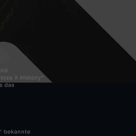
und
erra X History"
s das
" bekannte